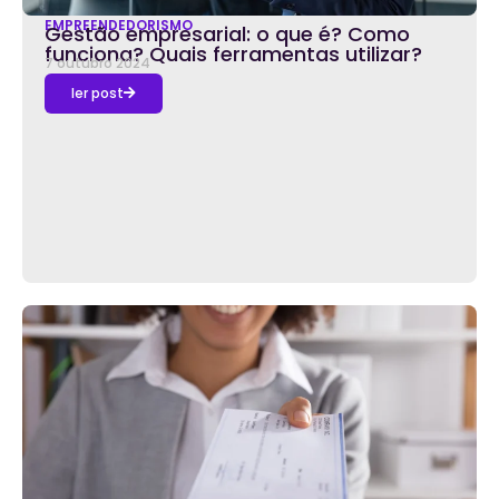
EMPREENDEDORISMO
Gestão empresarial: o que é? Como
funciona? Quais ferramentas utilizar?
7 outubro 2024
ler post