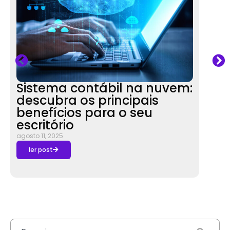
Sistema contábil na nuvem:
Atu
descubra os principais
con
benefícios para o seu
aco
escritório
do 
nas 
agosto 11, 2025
agosto 
ler post
ler 