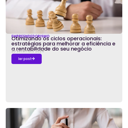
EMPREENDEDORISMO
Otimizando os ciclos operacionais:
estratégias para melhorar a eficiência e
a rentabilidade do seu negócio
30 setembro 2024
ler post