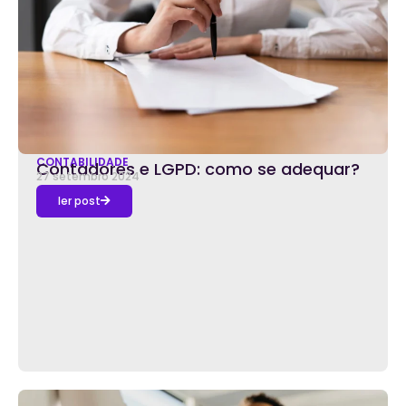
CONTABILIDADE
Contadores e LGPD: como se adequar?
27 setembro 2024
ler post