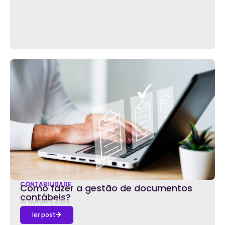
CONTABILIDADE
Como fazer a gestão de documentos
contábeis?
14 outubro 2024
ler post