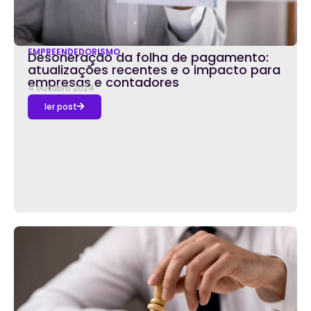
EMPREENDEDORISMO
Desoneração da folha de pagamento:
atualizações recentes e o impacto para
empresas e contadores
4 outubro 2024
ler post