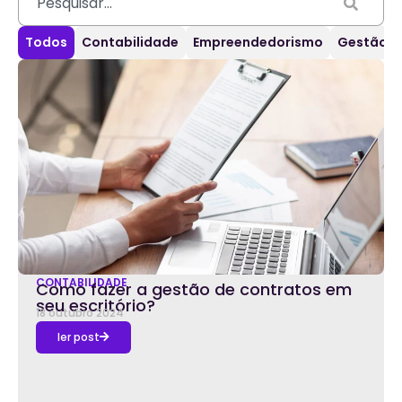
Todos
Contabilidade
Empreendedorismo
Gestão d
CONTABILIDADE
Como fazer a gestão de contratos em
seu escritório?
18 outubro 2024
ler post