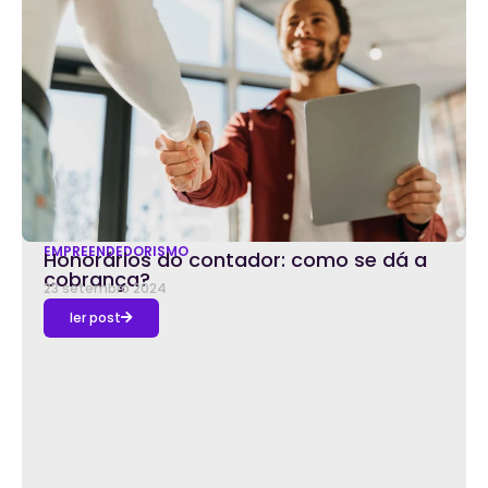
EMPREENDEDORISMO
Honorários do contador: como se dá a
cobrança?
23 setembro 2024
ler post