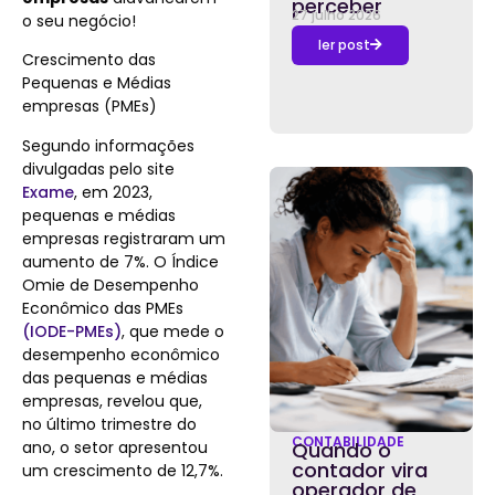
perceber
27 julho 2026
o seu negócio!
ler post
Crescimento das
Pequenas e Médias
empresas (PMEs)
Segundo informações
divulgadas pelo site
Exame
, em 2023,
pequenas e médias
empresas registraram um
aumento de 7%.
O Índice
Omie de Desempenho
Econômico das PMEs
(IODE-PMEs)
, que mede o
desempenho econômico
das pequenas e médias
empresas, revelou que,
no último trimestre do
CONTABILIDADE
ano, o setor apresentou
Quando o
contador vira
um crescimento de 12,7%.
operador de