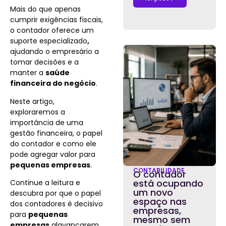
Mais do que apenas
cumprir exigências fiscais,
o contador oferece um
suporte especializado
,
ajudando o empresário a
tomar decisões e a
manter a
saúde
financeira do negócio
.
Neste artigo,
exploraremos a
importância de uma
gestão financeira, o papel
do contador e como ele
pode agregar valor para
pequenas empresas
.
CONTABILIDADE
O contador
está ocupando
Continue a leitura e
um novo
descubra por que o papel
espaço nas
dos contadores é decisivo
empresas,
para
pequenas
mesmo sem
empresas
alavancarem