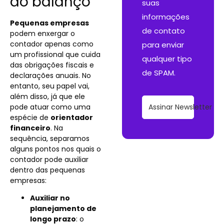
do balanço
suas
informações
Pequenas empresas
de contato
podem enxergar o
contador apenas como
para enviar
um profissional que cuida
qualquer tipo
das obrigações fiscais e
de SPAM.
declarações anuais. No
entanto, seu papel vai,
além disso, já que ele
pode atuar como uma
Assinar Newsletter
espécie de
orientador
financeiro
. Na
sequência, separamos
alguns pontos nos quais o
contador pode auxiliar
dentro das pequenas
empresas:
Auxiliar no
planejamento de
longo prazo
: o