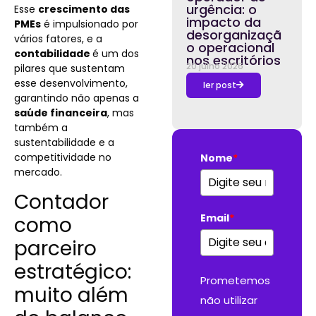
urgência: o
Esse
crescimento das
impacto da
PMEs
é impulsionado por
desorganizaçã
vários fatores, e a
o operacional
contabilidade
é um dos
nos escritórios
20 julho 2026
pilares que sustentam
esse desenvolvimento,
ler post
garantindo não apenas a
saúde financeira
, mas
também a
sustentabilidade e a
competitividade no
Nome
*
mercado.
Contador
Email
*
como
parceiro
estratégico:
Prometemos
muito além
não utilizar