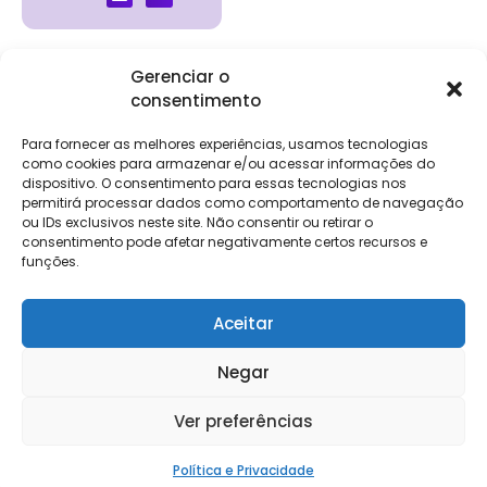
Gerenciar o
consentimento
Institucional
Clientes
Para
Para
Keevo
Escritórios
Empresas
Sobre Nós
Contábeis
Login
Soluções
Para fornecer as melhores experiências, usamos tecnologias
Eventos
Holos
Trabalhe
como cookies para armazenar e/ou acessar informações do
DP e RH
NG Folha
dispositivo. O consentimento para essas tecnologias nos
Conosco
NG Essence
permitirá processar dados como comportamento de navegação
eKeep
Contato
ou IDs exclusivos neste site. Não consentir ou retirar o
Soluções
consentimento pode afetar negativamente certos recursos e
Relatório de
ERP
funções.
Alpha
Transparência
Salarial
FisCo
Aceitar
Negar
Keevo Software | CNPJ: 14.766.429/0001-07
Ver preferências
Rua Rio de Janeiro, 1462 – Lourdes, Belo Horizonte – MG, 30160-042
Política e Privacidade
Política e Privacidade