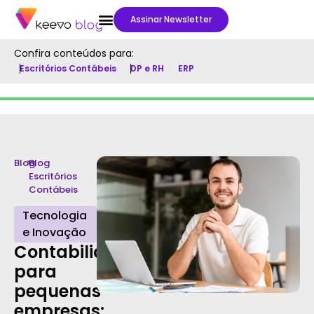
Assinar Newsletter
Confira conteúdos para:
Escritórios Contábeis
DP e RH
ERP
Blog
>
Blog
Escritórios
Contábeis
Tecnologia
e Inovação
Contabilidade
para
pequenas
empresas: