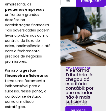
Pesquisar
empresarial, as
pequenas empresas
enfrentam grandes
desafios na
administração financeira.
Tais adversidades podem
levar a problemas com o
controle de fluxo de
caixa, inadimplência e até
com o fechamento
precoce de negócios
promissores.
CONTABILIDADE
A Reforma
Por isso, a
gestão
Tributária já
financeira eficiente
se
chegou ao
torna uma ferramenta
escritório
indispensável para o
contábil: por
sucesso. Nesse ponto, o
que estudar
contador se destaca
não é mais
suficiente
como um aliado
3 agosto 2026
estratégico.
ler post