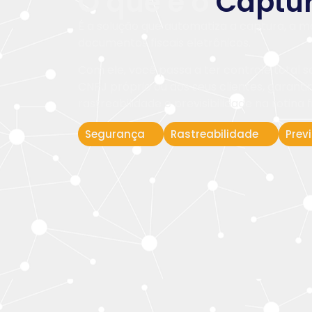
O que é o
Captur
É a solução que automatiza a captura, a m
documentos fiscais eletrônicos.
Com ele, você passa a ter controle total s
CNPJ próprio ou dos seus clientes, garant
rastreabilidade e previsibilidade na rotina f
Segurança
Rastreabilidade
Prev