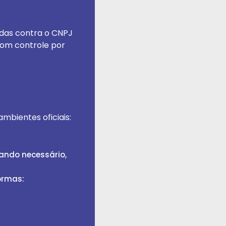
idas contra o CNPJ
com controle por
mbientes oficiais:
ando necessário,
ormas:
)