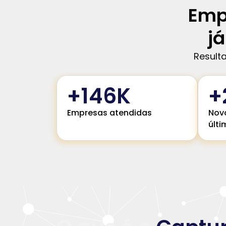
Empr
j
Resulta
+
147
K
+
Empresas atendidas
Nov
últ