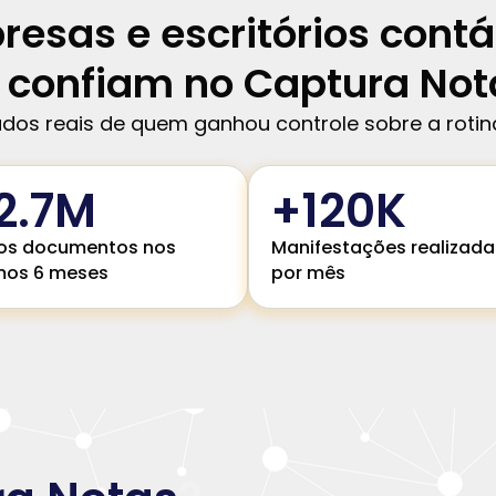
esas e escritórios cont
á confiam no Captura Not
dos reais de quem ganhou controle sobre a rotina 
2.7
M
+
121
K
os documentos nos
Manifestações realizada
imos 6 meses
por mês