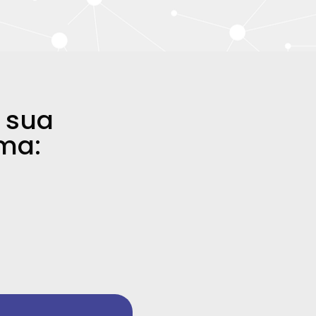
a sua
rma: