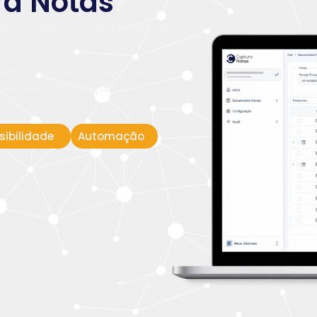
a Notas
?
anifestação e a organização de
obre as notas emitidas contra o
indo mais segurança,
iscal.
isibilidade
Automação