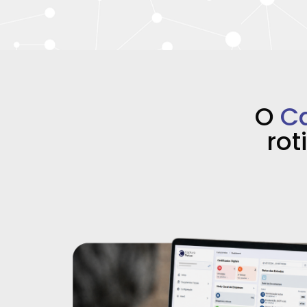
O
C
rot