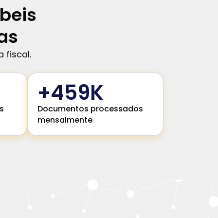
ábeis
as
fiscal.
+
460
K
s
Documentos processados
mensalmente