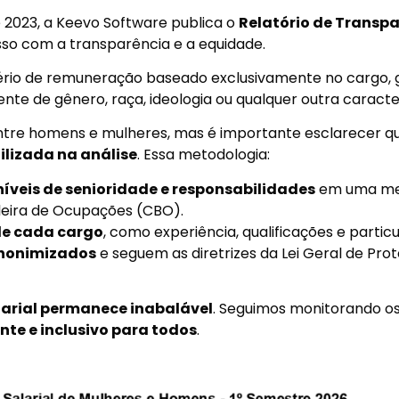
de 2023, a Keevo Software publica o
Relatório de Transpa
so com a transparência e a equidade.
ério de remuneração baseado exclusivamente no cargo,
 de gênero, raça, ideologia ou qualquer outra caracter
 entre homens e mulheres, mas é importante esclarecer 
ilizada na análise
. Essa metodologia:
níveis de senioridade e responsabilidades
em uma mes
leira de Ocupações (CBO).
de cada cargo
, como experiência, qualificações e partic
nonimizados
e seguem as diretrizes da Lei Geral de Pro
arial permanece inabalável
. Seguimos monitorando os
nte e inclusivo para todos
.