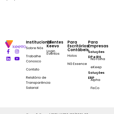
Institucional
Clientes
Para
Para
Keevo
Escritórios
Empresas
Sobre Nós
Contábeis
Login
Soluções
Eventos
Holos
Trabalhe
DP e RH
NG Folha
Conosco
NG Essence
eKeep
Contato
Soluções
Relatório de
ERP
Alpha
Transparência
Salarial
FisCo