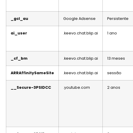
_gcl_au
Google Adsense
Persistente
ai_user
.keevo.chat.blip.ai
1 ano
_cf_bm
.keevo.chat.blip.ai
13 meses
ARRAffinitySameSite
.keevo.chat.blip.ai
sessão
__Secure-3PSIDCC
.youtube.com
2 anos