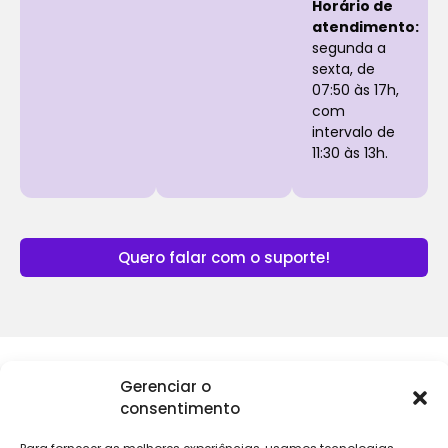
Horário de
atendimento:
segunda a
sexta, de
07:50 às 17h,
com
intervalo de
11:30 às 13h.
Quero falar com o suporte!
Gerenciar o
Institucional
Clientes
Para
Para
consentimento
Keevo
Escritórios
Empresas
Sobre Nós
Contábeis
Login
Soluções