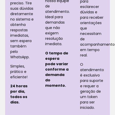
nossa equipe
para
preciso. Tire
de
esclarecer
suas dúvidas
atendimento.
dúvidas e
diretamente
Ideal para
para receber
no sistema e
demandas
orientações
obtenha
que não
que
respostas
exigem
necessitam
imediatas,
resolução
de
sem espera
imediata.
acompanhamento
também
em tempo
pelo
O tempo de
real.
WhatsApp.
espera
pode variar
O
Simples,
conforme a
atendimento
prático e
demanda
é exclusivo
eficiente!
do
para suporte
momento.
e requer a
24 horas
geração de
por dia,
um token
todos os
para ser
dias.
iniciado.