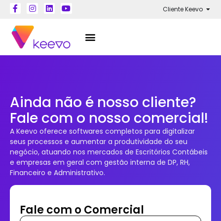
Cliente Keevo
Ainda não é nosso cliente?
Fale com o nosso comercial!
A Keevo oferece softwares completos para digitalizar
seus processos e aumentar a produtividade do seu
negócio, atuando nos mercados de Escritórios Contábeis
e empresas em geral com gestão interna de DP, RH,
Financeiro e Administrativo.
Fale com o Comercial