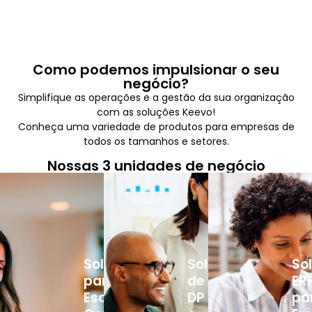
Como podemos impulsionar o seu
negócio?
Simplifique as operações e a gestão da sua organização
com as soluções Keevo!
Conheça uma variedade de produtos para empresas de
todos os tamanhos e setores.
Nossas 3 unidades de negócio
Soluções
Soluções
So
para
de
ER
Escritórios
DP
pa