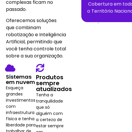
complexas ficam no
Cobertura em tod
passado.
o Território Nacion
Oferecemos soluções
que combinam
robotização e Inteligência
Artificial, permitindo que
você tenha controle total
sobre a sua organização.
Sistemas
Produtos
em nuvem
sempre
Esqueça
atualizados
grandes
Tenha a
investimentos
tranquilidade
com
que só
infraestrutura
alguém com
física e tenha
a certeza de
liberdade para
estar sempre
trabalhar de
em