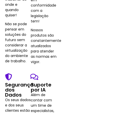
onde e
conformidade
quando
com a
quiser!
legislação
tem!
Não se pode
pensar em
Nossos
soluções do
produtos são
futuro sem
constantemente
considerar a
atualizados
virtualização
para atender
do ambiente
as normas em
de trabalho.
vigor.
Segurança
Suporte
dos
por IA
Dados
Além de
Os seus dados
contar com
e dos seus
um time de
clientes estão
especialistas,