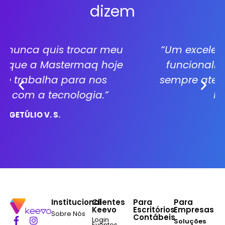
dizem
“Um excelente sistema, excelente
funcionalidade e muito seguro
sempre atento às mudanças das
legislações.”
RODRIGO V.
Institucional
Clientes
Para
Para
Keevo
Escritórios
Empresas
Sobre Nós
Contábeis
Login
Soluções
Eventos