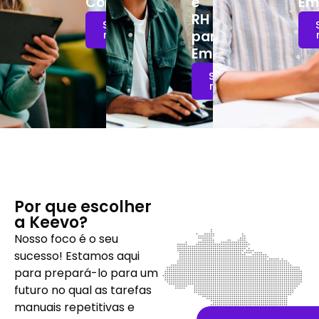
Contábeis
e
Em
RH
Saiba
para
mais!
Empresas
Saiba
mais!
Por que escolher
a Keevo?
Nosso foco é o seu
sucesso!
Estamos aqui
para prepará-lo para um
futuro no qual as tarefas
manuais repetitivas e