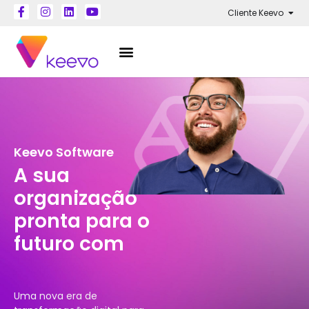
Cliente Keevo
Keevo Software
A sua
organização
pronta para o
futuro com
s
o
l
u
ç
õ
e
s
K
e
e
v
Uma nova era de