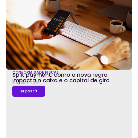
CONFORMIDADE FISCAL
Split payment: como a nova regra
impacta o caixa e o capital de giro
5 agosto 2026
ler post