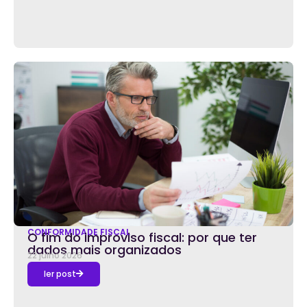
CONFORMIDADE FISCAL
O fim do improviso fiscal: por que ter
dados mais organizados
22 julho 2026
ler post