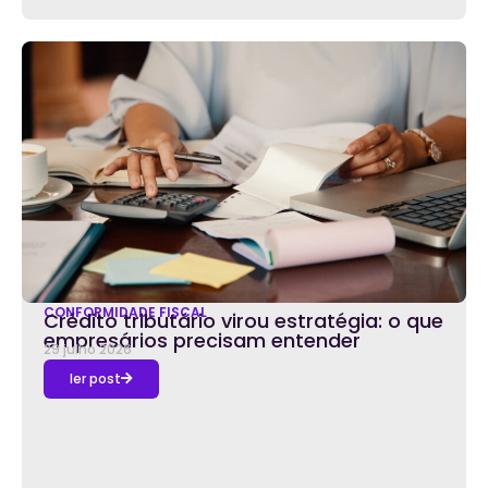
CONFORMIDADE FISCAL
Crédito tributário virou estratégia: o que
empresários precisam entender
29 julho 2026
ler post