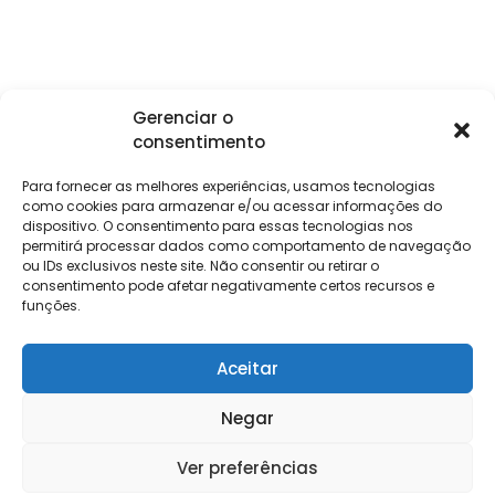
Gerenciar o
consentimento
Institucional
Clientes
Para
Para
Keevo
Escritórios
Empresas
Sobre Nós
Contábeis
Login
Soluções
Para fornecer as melhores experiências, usamos tecnologias
Eventos
Holos
Trabalhe
como cookies para armazenar e/ou acessar informações do
DP e RH
NG Folha
dispositivo. O consentimento para essas tecnologias nos
Conosco
NG Essence
permitirá processar dados como comportamento de navegação
eKeep
Contato
ou IDs exclusivos neste site. Não consentir ou retirar o
Soluções
consentimento pode afetar negativamente certos recursos e
Relatório de
ERP
funções.
Alpha
Transparência
Salarial
FisCo
Aceitar
Negar
Keevo Software | CNPJ: 14.766.429/0001-07
Ver preferências
Rua Rio de Janeiro, 1462 – Lourdes, Belo Horizonte – MG, 30160-042
Política e Privacidade