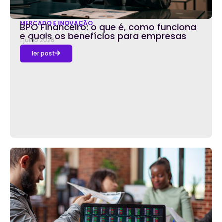
MERCADO E INOVAÇÃO
BPO Financeiro: o que é, como funciona
e quais os benefícios para empresas
1 julho 2026
ler post