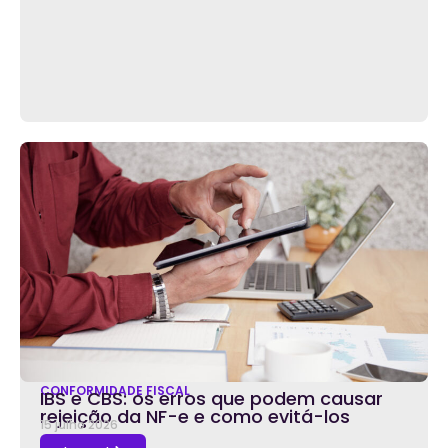
CONFORMIDADE FISCAL
IBS e CBS: os erros que podem causar
rejeição da NF-e e como evitá-los
15 julho 2026