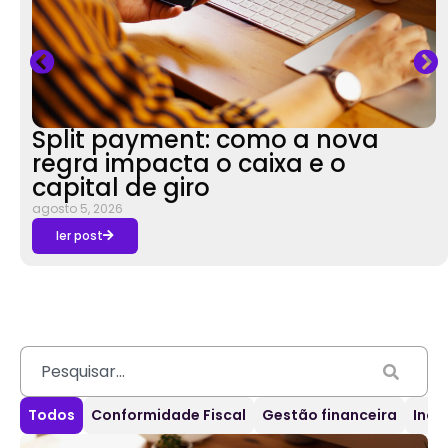
Split payment: como a nova
regra impacta o caixa e o
capital de giro
agosto 5, 2026
ler post
Todos
Conformidade Fiscal
Gestão financeira
Inov