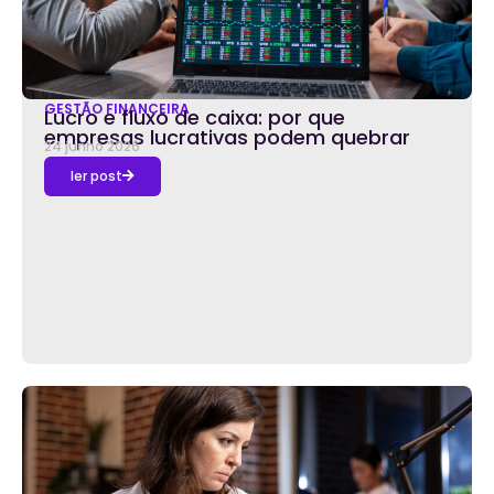
GESTÃO FINANCEIRA
Lucro e fluxo de caixa: por que
empresas lucrativas podem quebrar
24 junho 2026
ler post