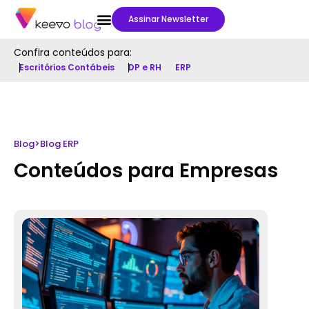
Assinar Newsletter
Confira conteúdos para:
Escritórios Contábeis
DP e RH
ERP
Blog
>
Blog ERP
Conteúdos para Empresas