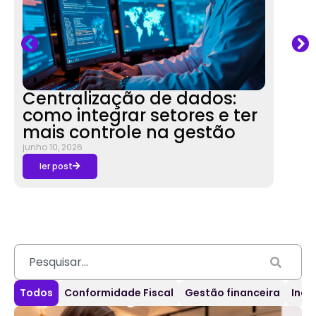
Centralização de dados:
O d
como integrar setores e ter
con
mais controle na gestão
que
junho 10, 2026
junho 3
ler post
ler 
Todos
Conformidade Fiscal
Gestão financeira
Inov