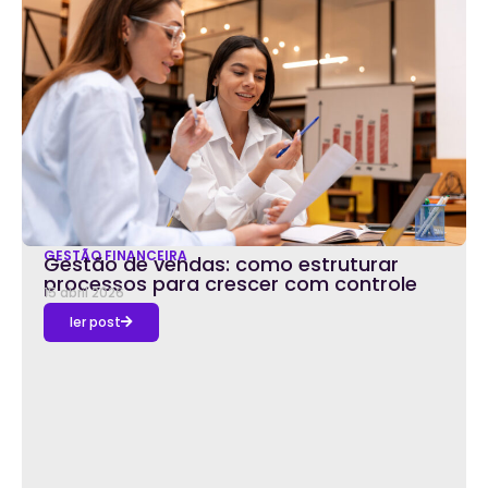
GESTÃO FINANCEIRA
Gestão de vendas: como estruturar
processos para crescer com controle
15 abril 2026
ler post