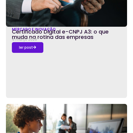
MERCADO E INOVAÇÃO
Certificado Digital e-CNPJ A3: o que
muda na rotina das empresas
4 março 2026
ler post