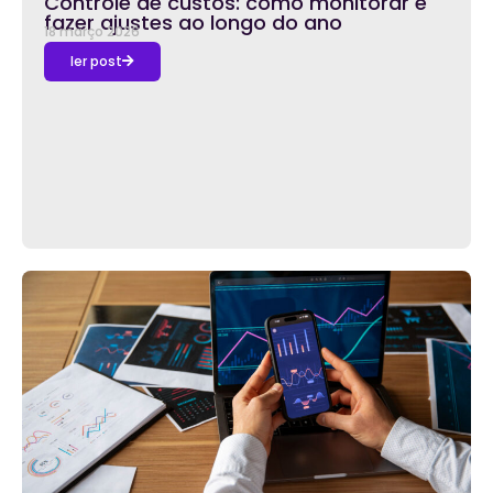
Controle de custos: como monitorar e
fazer ajustes ao longo do ano
18 março 2026
ler post