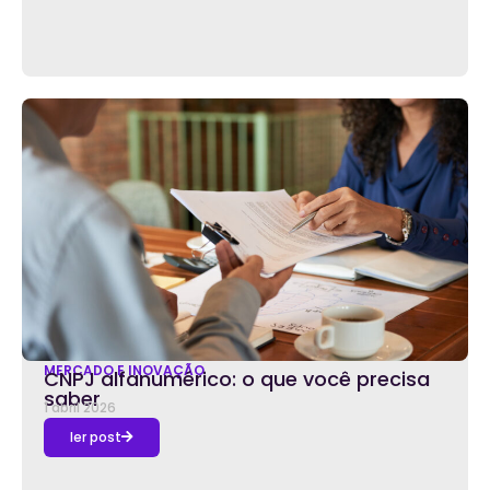
MERCADO E INOVAÇÃO
CNPJ alfanumérico: o que você precisa
saber
1 abril 2026
ler post