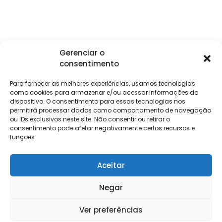
Gerenciar o
consentimento
Institucional
Clientes
Para
Para
Keevo
Escritórios
Empresas
Sobre Nós
Contábeis
Login
Soluções
Para fornecer as melhores experiências, usamos tecnologias
Eventos
Holos
Trabalhe
como cookies para armazenar e/ou acessar informações do
DP e RH
NG Folha
dispositivo. O consentimento para essas tecnologias nos
Conosco
NG Essence
permitirá processar dados como comportamento de navegação
eKeep
Contato
ou IDs exclusivos neste site. Não consentir ou retirar o
Soluções
consentimento pode afetar negativamente certos recursos e
Relatório de
ERP
funções.
Alpha
Transparência
Salarial
FisCo
Aceitar
Negar
Keevo Software | CNPJ: 14.766.429/0001-07
Ver preferências
Rua Rio de Janeiro, 1462 – Lourdes, Belo Horizonte – MG, 30160-042
Política e Privacidade