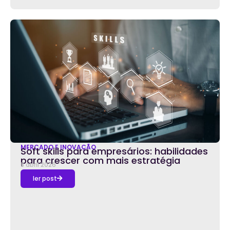
MERCADO E INOVAÇÃO
Soft skills para empresários: habilidades
para crescer com mais estratégia
8 abril 2026
ler post