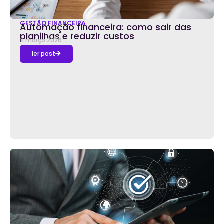
GESTÃO FINANCEIRA
Automação financeira: como sair das
planilhas e reduzir custos
11 março 2026
ler post