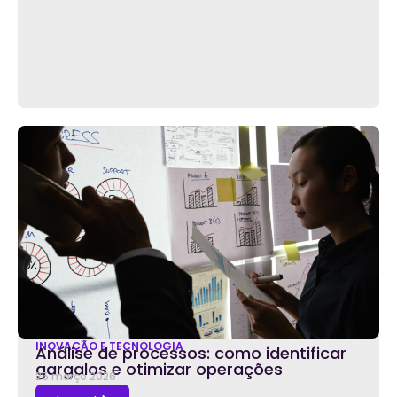
INOVAÇÃO E TECNOLOGIA
Análise de processos: como identificar
gargalos e otimizar operações
25 março 2026