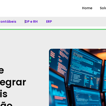
Home
Sol
 Contábeis
DP e RH
ERP
e
tegrar
is
tão