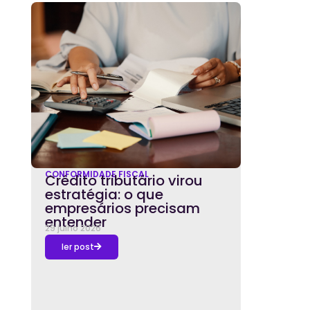
CONFORMIDADE FISCAL
Crédito tributário virou
estratégia: o que
empresários precisam
entender
29 julho 2026
ler post