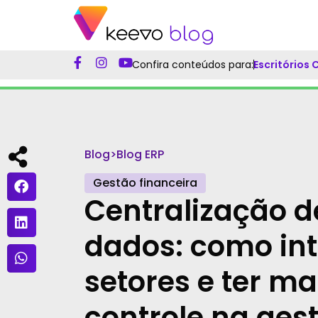
Confira conteúdos para:
Escritórios
Blog
>
Blog ERP
Gestão financeira
Centralização d
dados: como in
setores e ter ma
controle na ges