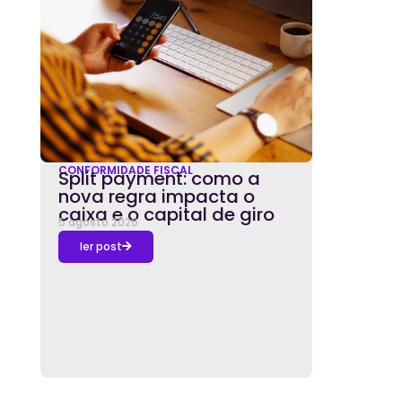
CONFORMIDADE FISCAL
Split payment: como a
nova regra impacta o
caixa e o capital de giro
5 agosto 2026
ler post