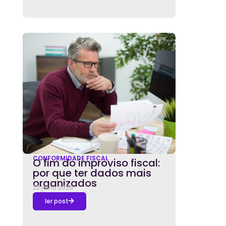
CONFORMIDADE FISCAL
O fim do improviso fiscal:
por que ter dados mais
organizados
22 julho 2026
ler post