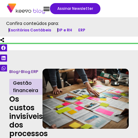
Assinar Newsletter
Confira conteúdos para:
Escritórios Contábeis
DP e RH
ERP
Blog
>
Blog ERP
Gestão
financeira
Os
custos
invisíveis
dos
processos