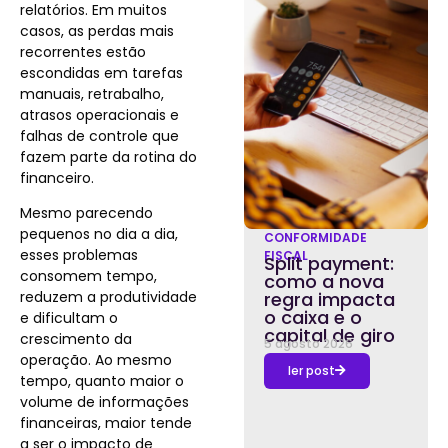
relatórios. Em muitos
casos, as perdas mais
recorrentes estão
escondidas em tarefas
manuais, retrabalho,
atrasos operacionais e
falhas de controle que
fazem parte da rotina do
financeiro.
Mesmo parecendo
pequenos no dia a dia,
CONFORMIDADE
esses problemas
FISCAL
Split payment:
consomem tempo,
como a nova
reduzem a produtividade
regra impacta
o caixa e o
e dificultam o
capital de giro
crescimento da
5 agosto 2026
operação. Ao mesmo
ler post
tempo, quanto maior o
volume de informações
financeiras, maior tende
a ser o impacto de