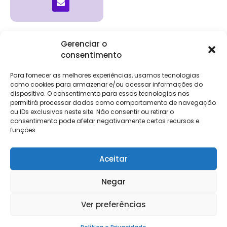
Gerenciar o
consentimento
Institucional
Clientes
Para
Para
Keevo
Escritórios
Empresas
Sobre Nós
Contábeis
Login
Soluções
Para fornecer as melhores experiências, usamos tecnologias
Eventos
Holos
Trabalhe
como cookies para armazenar e/ou acessar informações do
DP e RH
NG Folha
Conosco
dispositivo. O consentimento para essas tecnologias nos
NG Essence
permitirá processar dados como comportamento de navegação
eKeep
Contato
ou IDs exclusivos neste site. Não consentir ou retirar o
Soluções
consentimento pode afetar negativamente certos recursos e
Relatório de
ERP
funções.
Alpha
Transparência
Salarial
FisCo
Aceitar
Negar
Keevo Software | CNPJ: 14.766.429/0001-07
Ver preferências
Rua Rio de Janeiro, 1462 – Lourdes, Belo Horizonte – MG, 30160-042
Política e Privacidade