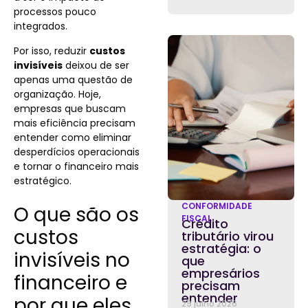
processos pouco
integrados.
Por isso, reduzir
custos
invisíveis
deixou de ser
apenas uma questão de
organização. Hoje,
empresas que buscam
mais eficiência precisam
entender como eliminar
desperdícios operacionais
e tornar o financeiro mais
estratégico.
CONFORMIDADE
O que são os
FISCAL
Crédito
custos
tributário virou
estratégia: o
invisíveis no
que
empresários
financeiro e
precisam
entender
por que eles
29 julho 2026