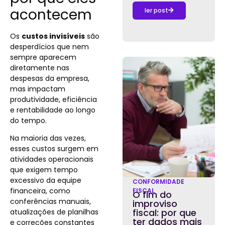
acontecem
ler post
Os
custos invisíveis
são
desperdícios que nem
sempre aparecem
diretamente nas
despesas da empresa,
mas impactam
produtividade, eficiência
e rentabilidade ao longo
do tempo.
Na maioria das vezes,
esses custos surgem em
atividades operacionais
que exigem tempo
excessivo da equipe
CONFORMIDADE
financeira, como
FISCAL
O fim do
conferências manuais,
improviso
fiscal: por que
atualizações de planilhas
ter dados mais
e correções constantes