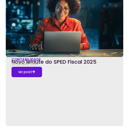
CONTABILIDADE
Novo leiaute do SPED Fiscal 2025
20 janeiro 2025
ler post