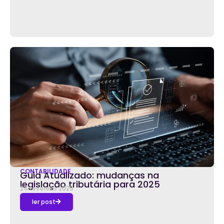
CONTABILIDADE
Guia Atualizado: mudanças na
legislação tributária para 2025
24 fevereiro 2025
ler post