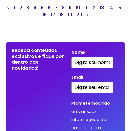
<
1
2
3
4
5
6
7
8
9
10
11
12
13
14
15
16
17
18
19
20
>
Receba conteúdos
Nome
*
exclusivos e fique por
dentro das
novidades!
Email
*
Prometemos não
utilizar suas
informações de
contato para