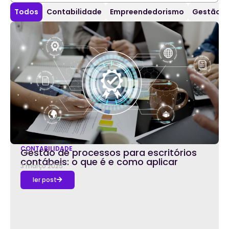
Todos
Contabilidade
Empreendedorismo
Gestão d
CONTABILIDADE
Gestão de processos para escritórios
contábeis: o que é e como aplicar
3 março 2025
ler post