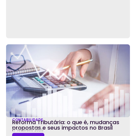
CONTABILIDADE
Reforma Tributária: o que é, mudanças
propostas e seus impactos no Brasil
17 fevereiro 2025