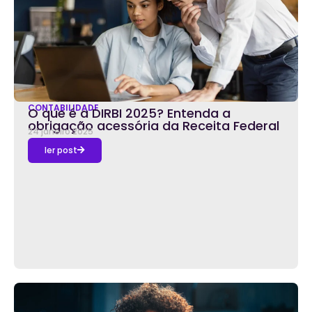
CONTABILIDADE
O que é a DIRBI 2025? Entenda a
obrigação acessória da Receita Federal
24 janeiro 2025
ler post