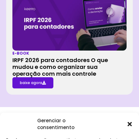
E-BOOK
IRPF 2026 para contadores O que
mudou e como organizar sua
operação com mais controle
baixe agora
Gerenciar o
consentimento
Institucional
Clientes
Para
Para
Keevo
Escritórios
Empresas
Sobre Nós
Contábeis
Login