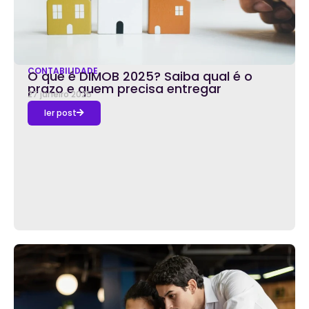
CONTABILIDADE
O que é DIMOB 2025? Saiba qual é o
prazo e quem precisa entregar
27 janeiro 2025
ler post