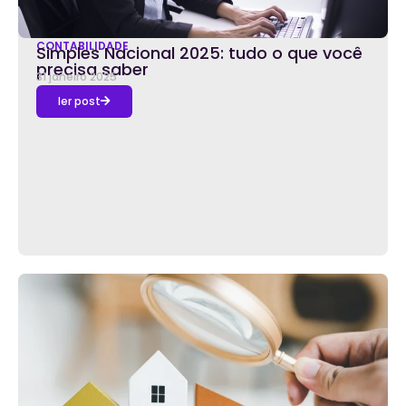
CONTABILIDADE
Simples Nacional 2025: tudo o que você
precisa saber
31 janeiro 2025
ler post