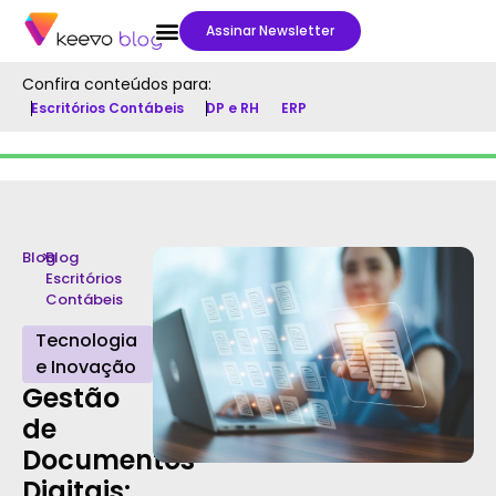
Assinar Newsletter
Confira conteúdos para:
Escritórios Contábeis
DP e RH
ERP
Blog
>
Blog
Escritórios
Contábeis
Tecnologia
e Inovação
Gestão
de
Documentos
Digitais: