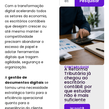
Pesquisar
Com a transformação
digital acelerando todos
os setores da economia,
os escritórios contábeis
que desejam crescer ou
até mesmo manter a
competitividade
precisam abandonar o
excesso de papel e
adotar ferramentas
digitais que tragam
agilidade, segurança e
organização.
CONTABILIDADE
A Reforma
Tributária já
chegou ao
A
gestão de
escritório
documentos digitais
se
contábil: por
tornou uma necessidade
que estudar
estratégica tanto para a
não é mais
eficiência operacional
suficiente
3 agosto 2026
quanto para a
experiência do cliente.
ler post