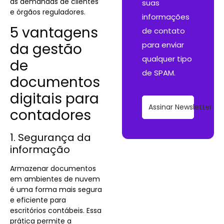
às demandas de clientes
suas
e órgãos reguladores.
informações
5 vantagens
de contato
da gestão
para enviar
qualquer tipo
de
de SPAM.
documentos
digitais para
Assinar Newsletter
contadores
1. Segurança da
informação
Armazenar documentos
em ambientes de nuvem
é uma forma mais segura
e eficiente para
escritórios contábeis. Essa
prática permite a