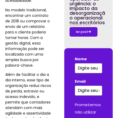
acessibilidade.
urgência: o
impacto da
No modelo tradicional,
desorganizaçã
encontrar um contrato
o operacional
de 2018 ou comprovar o
nos escritórios
20 julho 2026
envio de um relatório
para o cliente poderia
ler post
tomar horas. Com a
gestão digital, essa
informação pode ser
localizada com uma
Nome
*
simples busca por
palavra-chave.
Além de facilitar o dia a
dia interno, esse tipo de
Email
*
organização reduz riscos
de perda, extravio ou
acesso indevido, e
permite que contadores
Prometemos
atendam com mais
não utilizar
agilidade e assertividade