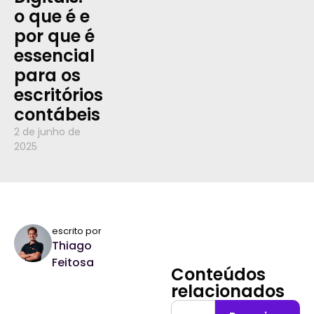
o que é e
por que é
essencial
para os
escritórios
contábeis
2 de junho de
2025
escrito por
Thiago
Feitosa
Conteúdos
relacionados