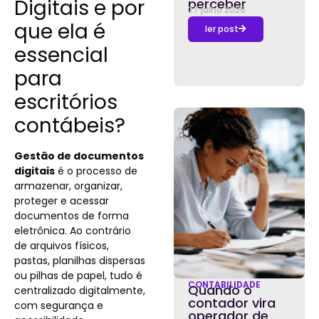
Digitais e por
perceber
27 julho 2026
que ela é
ler post
essencial
para
escritórios
contábeis?
Gestão de documentos
digitais
é o processo de
armazenar, organizar,
proteger e acessar
documentos de forma
eletrônica. Ao contrário
de arquivos físicos,
pastas, planilhas dispersas
ou pilhas de papel, tudo é
CONTABILIDADE
Quando o
centralizado digitalmente,
contador vira
com segurança e
operador de