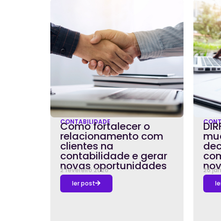
CONTABILIDADE
CONT
Como fortalecer o
DIR
relacionamento com
mud
clientes na
dec
contabilidade e gerar
com
novas oportunidades
nov
2 fevereiro 2026
26 ja
ler post
le