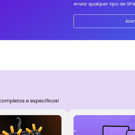
enviar qualquer tipo de SP
Assi
completos e específicos!