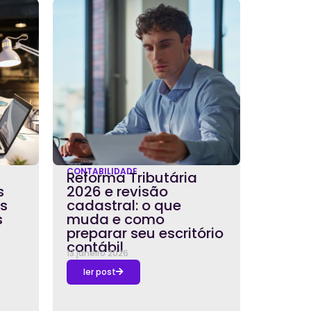
CONTABILIDADE
Reforma Tributária
s
2026 e revisão
os
cadastral: o que
s
muda e como
preparar seu escritório
contábil
13 janeiro 2026
ler post