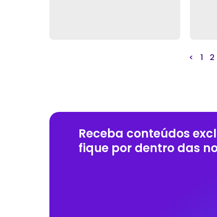
<
1
2
Receba conteúdos excl
fique por dentro das n