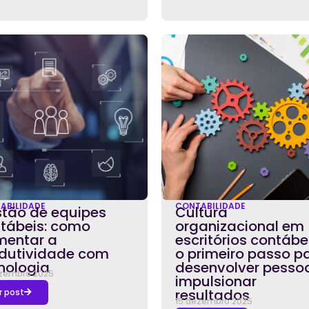
ABILIDADE
CONTABILIDADE
tão de equipes
Cultura
tábeis: como
organizacional em
entar a
escritórios contábei
dutividade com
o primeiro passo p
nologia
desenvolver pesso
zembro 2025
impulsionar
resultados
r post
15 dezembro 2025