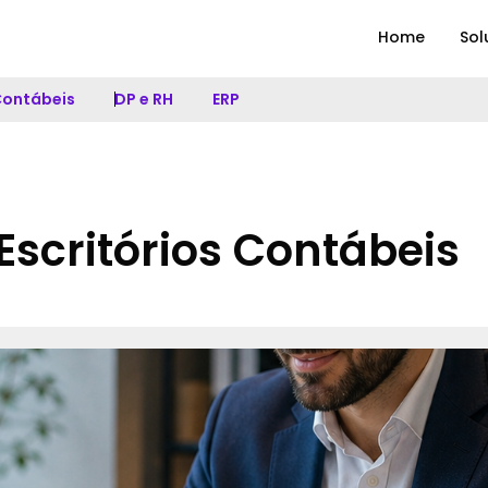
Home
Sol
 Contábeis
DP e RH
ERP
scritórios Contábeis