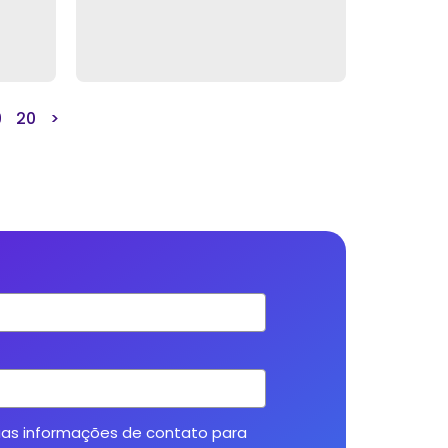
9
20
>
uas informações de contato para