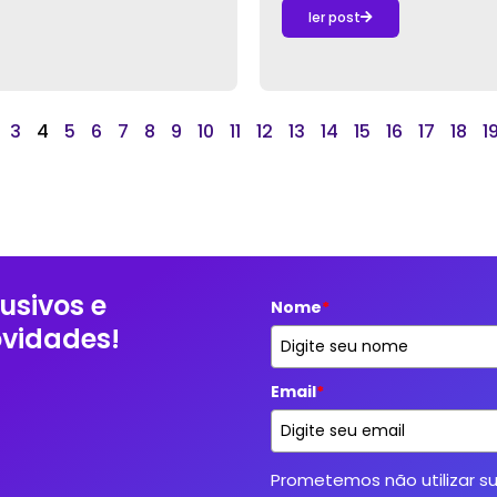
ler post
3
4
5
6
7
8
9
10
11
12
13
14
15
16
17
18
1
usivos e
Nome
*
ovidades!
Email
*
Prometemos não utilizar s