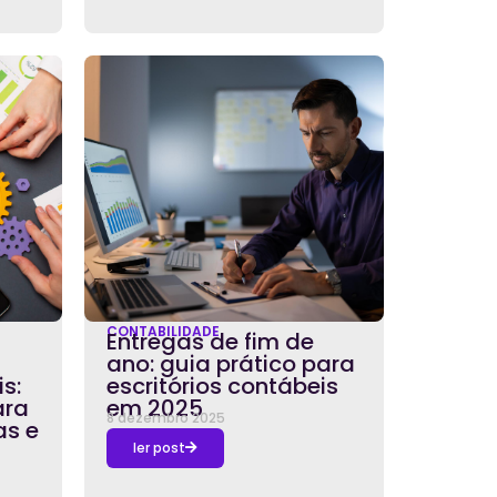
CONTABILIDADE
Entregas de fim de
ano: guia prático para
s:
escritórios contábeis
ara
em 2025
8 dezembro 2025
as e
ler post