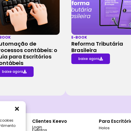
-BOOK
E-BOOK
utomação de
Reforma Tributária
rocessos contábeis: o
Brasileira
uia para Escritórios
baixe agora
ontábeis
baixe agora
 cookies
nal
Clientes Keevo
Para Escritór
ntimento
Login
Holos
Eventos