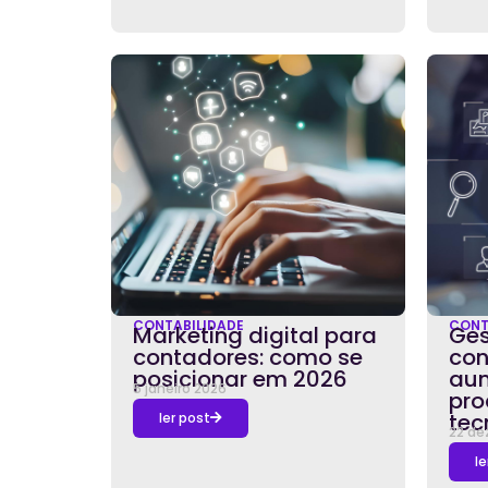
CONTABILIDADE
CONT
Marketing digital para
Ges
contadores: como se
con
posicionar em 2026
aum
5 janeiro 2026
pro
tec
ler post
22 de
le