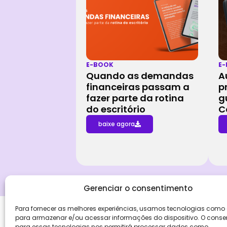
E-BOOK
E
Quando as demandas
A
financeiras passam a
p
fazer parte da rotina
g
do escritório
C
baixe agora
Gerenciar o consentimento
Para fornecer as melhores experiências, usamos tecnologias como
Institucio
para armazenar e/ou acessar informações do dispositivo. O conse
Sobre Nós
para essas tecnologias nos permitirá processar dados como