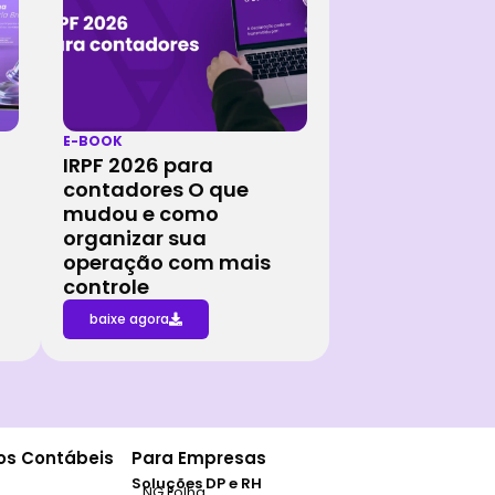
E-BOOK
IRPF 2026 para
contadores O que
mudou e como
organizar sua
operação com mais
controle
baixe agora
ios Contábeis
Para Empresas
Soluções DP e RH
NG Folha