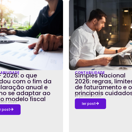
ABILIDADE
CONTABILIDADE
F 2026: o que
Simples Nacional
ou com o fim da
2026: regras, limite
laração anual e
de faturamento e 
o se adaptar ao
principais cuidado
19 janeiro 2026
o modelo fiscal
neiro 2026
ler post
r post