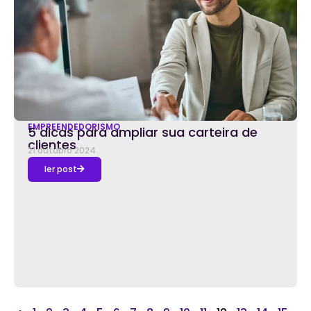
EMPREENDEDORISMO
5 dicas para ampliar sua carteira de
clientes
21 outubro 2024
ler post