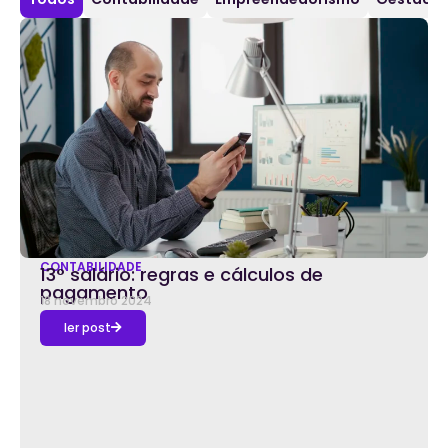
CONTABILIDADE
13° salário: regras e cálculos de
pagamento
18 novembro 2024
ler post