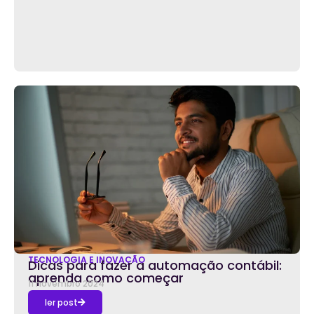
TECNOLOGIA E INOVAÇÃO
Dicas para fazer a automação contábil:
aprenda como começar
11 novembro 2024
ler post