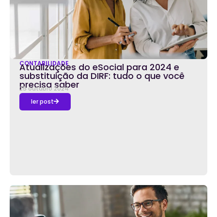
CONTABILIDADE
Atualizações do eSocial para 2024 e
substituição da DIRF: tudo o que você
precisa saber
25 outubro 2024
ler post