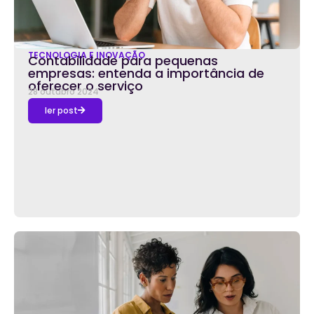
TECNOLOGIA E INOVAÇÃO
Contabilidade para pequenas
empresas: entenda a importância de
oferecer o serviço
28 outubro 2024
ler post