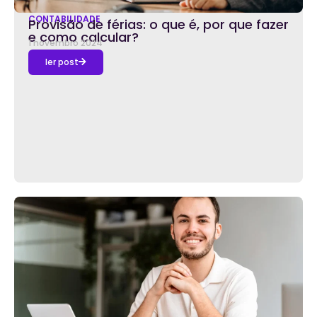
CONTABILIDADE
Provisão de férias: o que é, por que fazer
e como calcular?
1 novembro 2024
ler post