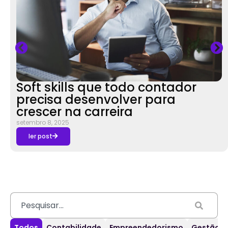
Soft skills que todo contador
precisa desenvolver para
crescer na carreira
setembro 8, 2025
ler post
Todos
Contabilidade
Empreendedorismo
Gestão d