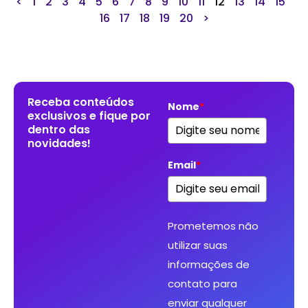
<
1
2
3
4
5
6
7
8
9
10
11
12
13
14
15
16
17
18
19
20
>
Receba conteúdos
Nome
*
exclusivos e fique por
dentro das
novidades!
Email
*
Prometemos não
utilizar suas
informações de
contato para
enviar qualquer