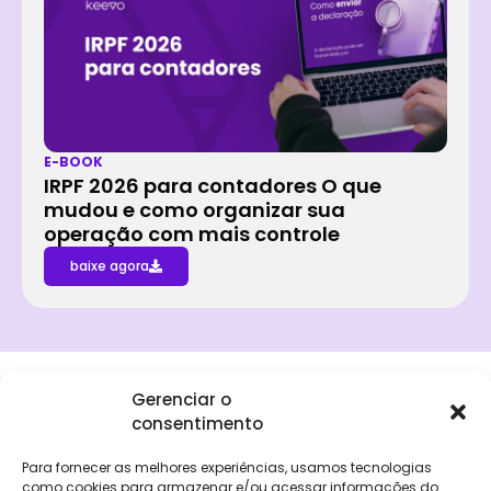
E-BOOK
IRPF 2026 para contadores O que
mudou e como organizar sua
operação com mais controle
baixe agora
Gerenciar o
consentimento
Institucional
Clientes
Para
Para
Keevo
Escritórios
Empresas
Sobre Nós
Contábeis
Login
Soluções
Para fornecer as melhores experiências, usamos tecnologias
Eventos
Holos
Trabalhe
como cookies para armazenar e/ou acessar informações do
DP e RH