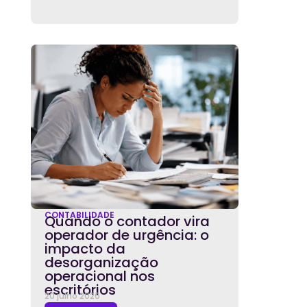
CONTABILIDADE
Quando o contador vira
operador de urgência: o
impacto da
desorganização
operacional nos
escritórios
20 julho 2026