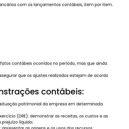
s bancários com os lançamentos contábeis, item por item.
os fatos contábeis ocorridos no período, mas que ainda
assegurar que os ajustes realizados estejam de acordo
nstrações contábeis:
a situação patrimonial da empresa em determinada
ercício (DRE): demonstrar as receitas, os custos e as
prejuízo líquido;
 apresentar as origens e os usos dos recursos