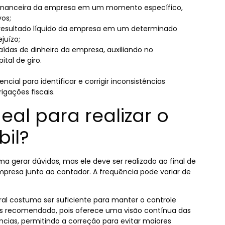
financeira da empresa em um momento específico,
vos;
resultado líquido da empresa em um determinado
juízo;
ídas de dinheiro da empresa, auxiliando no
ital de giro.
ncial para identificar e corrigir inconsistências
igações fiscais.
eal para realizar o
il?
a gerar dúvidas, mas ele deve ser realizado ao final de
mpresa junto ao contador. A frequência pode variar de
l costuma ser suficiente para manter o controle
is recomendado, pois oferece uma visão contínua das
ências,
permitindo a correção para evitar maiores