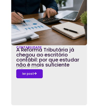
CONTABILIDADE
A Reforma Tributária já
chegou ao escritório
contábil: por que estudar
não é mais suficiente
3 agosto 2026
ler post