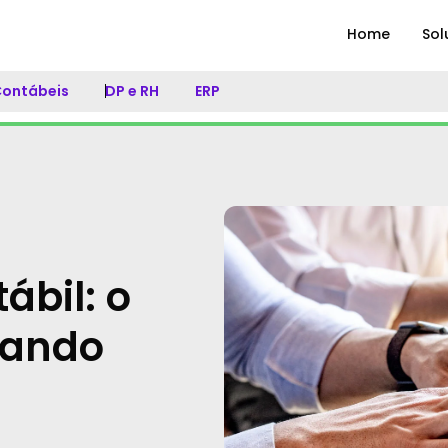
Home
Sol
 Contábeis
DP e RH
ERP
ábil: o
uando