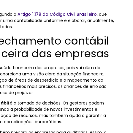
egundo o
Artigo 1.179 do Código Civil Brasileiro
, que
uma contabilidade uniforme e elaborar, anualmente,
tados.
fechamento contábil
nceira das empresas
aúde financeira das empresas, pois vai além do
roporciona uma visão clara da situação financeira,
cação de áreas de desperdício e o mapeamento do
 financeiros mais precisos, as chances de erro são
sa de prejuízos.
ábil
é a tomada de decisões. Os gestores podem
ando a probabilidade de novos investimentos e
ocação de recursos, mas também ajuda a garantir a
do complicações burocráticas.
mbém prepara as empresas para auditorias. Assim, o