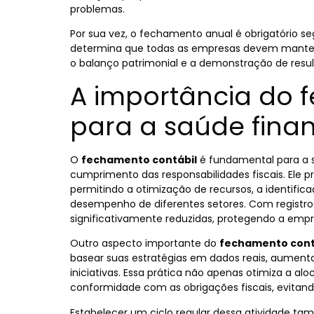
problemas.
Por sua vez, o fechamento anual é obrigatório s
determina que todas as empresas devem manter 
o balanço patrimonial e a demonstração de resul
A importância do 
para a saúde fina
O
fechamento contábil
é fundamental para a s
cumprimento das responsabilidades fiscais. Ele p
permitindo a otimização de recursos, a identifi
desempenho de diferentes setores. Com registros
significativamente reduzidas, protegendo a empre
Outro aspecto importante do
fechamento cont
basear suas estratégias em dados
reais, aument
iniciativas
. Essa prática não apenas otimiza a al
conformidade com as obrigações fiscais, evitan
Estabelecer um ciclo regular dessa atividade ta