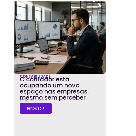
CONTABILIDADE
O contador está
ocupando um novo
espaço nas empresas,
mesmo sem perceber
27 julho 2026
ler post