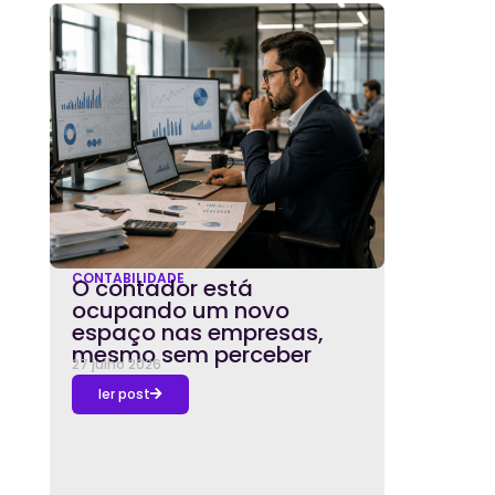
CONTABILIDADE
O contador está
ocupando um novo
espaço nas empresas,
mesmo sem perceber
27 julho 2026
ler post