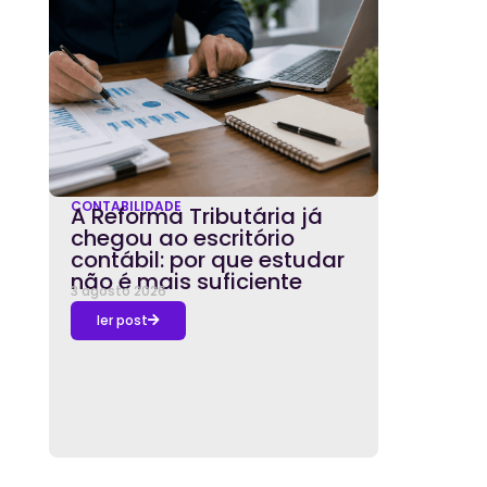
CONTABILIDADE
A Reforma Tributária já
chegou ao escritório
contábil: por que estudar
não é mais suficiente
3 agosto 2026
ler post