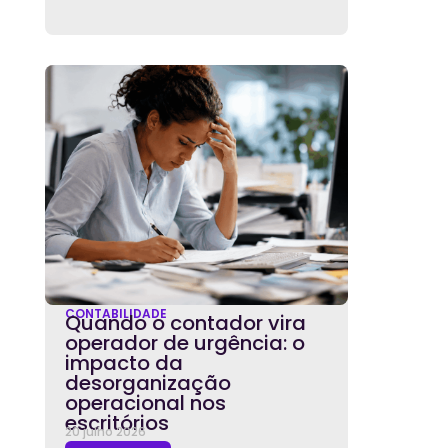
CONTABILIDADE
Quando o contador vira
operador de urgência: o
impacto da
desorganização
operacional nos
escritórios
20 julho 2026