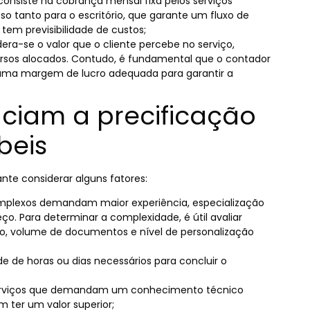
onsiste na cobrança mensal fixa pelos serviços
so tanto para o escritório, que garante um fluxo de
 tem previsibilidade de custos;
dera-se o valor que o cliente percebe no serviço,
sos alocados. Contudo, é fundamental que o contador
 uma margem de lucro adequada para garantir a
nciam a precificação
beis
nte considerar alguns fatores:
omplexos demandam maior experiência, especialização
ço. Para determinar a complexidade, é útil avaliar
iço, volume de documentos e nível de personalização
de horas ou dias necessários para concluir o
serviços que demandam um conhecimento técnico
ter um valor superior;