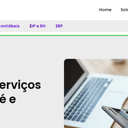
Home
Sol
 Contábeis
DP e RH
ERP
serviços
é e