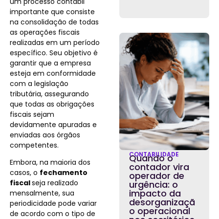
um processo contábil
importante que consiste
na consolidação de todas
as operações fiscais
realizadas em um período
específico. Seu objetivo é
garantir que a empresa
esteja em conformidade
com a legislação
tributária, assegurando
que todas as obrigações
fiscais sejam
devidamente apuradas e
enviadas aos órgãos
competentes.
CONTABILIDADE
Quando o
Embora, na maioria dos
contador vira
casos, o
fechamento
operador de
fiscal
seja realizado
urgência: o
impacto da
mensalmente, sua
desorganizaçã
periodicidade pode variar
o operacional
de acordo com o tipo de