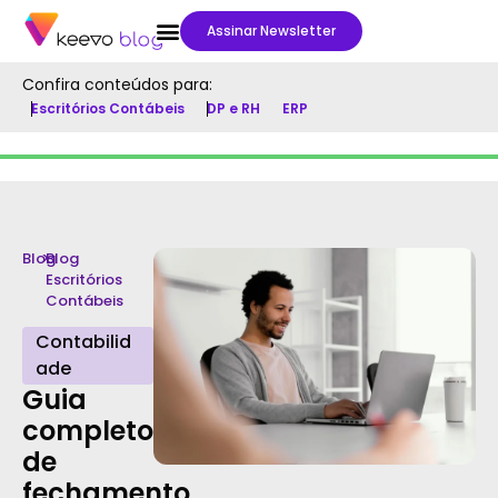
Assinar Newsletter
Confira conteúdos para:
Escritórios Contábeis
DP e RH
ERP
Blog
>
Blog
Escritórios
Contábeis
Contabilid
ade
Guia
completo
de
fechamento