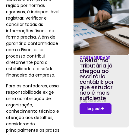
regido por normas
rigorosas, é indispensável
registrar, verificar e
conciliar todas as
informações fiscais de
forma precisa. Além de
garantir a conformidade
com o Fisco, esse
processo contribui
CONTABILIDADE
A Reforma
diretamente para a
Tributária já
estabilidade e a saúde
chegou ao
financeira da empresa.
escritório
contábil: por
Para os contadores, essa
que estudar
não é mais
responsabilidade exige
suficiente
uma combinação de
3 agosto 2026
organização,
ler post
conhecimento técnico e
atenção aos detalhes,
considerando
principalmente os prazos