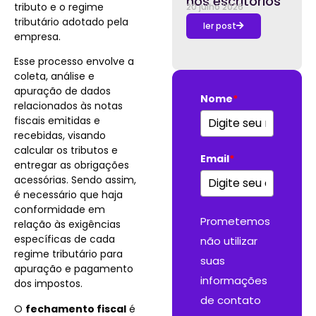
nos escritórios
tributo e o regime
20 julho 2026
tributário adotado pela
ler post
empresa.
Esse processo envolve a
coleta, análise e
apuração de dados
Nome
*
relacionados às notas
fiscais emitidas e
recebidas, visando
calcular os tributos e
Email
*
entregar as obrigações
acessórias. Sendo assim,
é necessário que haja
conformidade em
Prometemos
relação às exigências
específicas de cada
não utilizar
regime tributário para
suas
apuração e pagamento
informações
dos impostos.
de contato
O
fechamento fiscal
é