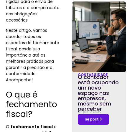
rígidos para o envio de
tributos e o cumprimento
das obrigações
acessórias.
Neste artigo, vamos
abordar todos os
aspectos do fechamento
fiscal, desde sua
importância até as
melhores práticas para
garantir a precisão e a
conformidade.
CONTABILIDADE
O contador
Acompanhe!
está ocupando
um novo
O que é
espaço nas
empresas,
fechamento
mesmo sem
perceber
fiscal?
27 julho 2026
ler post
O
fechamento fiscal
é