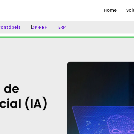
Home
Sol
 Contábeis
DP e RH
ERP
 de
cial (IA)