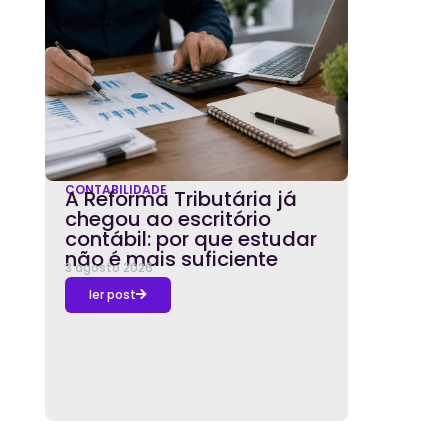
CONTABILIDADE
A Reforma Tributária já
chegou ao escritório
contábil: por que estudar
não é mais suficiente
3 agosto 2026
ler post