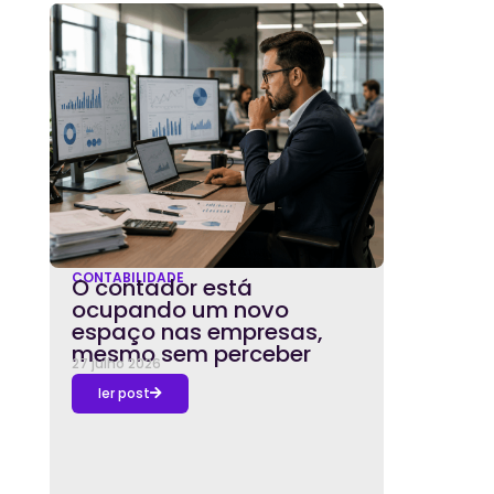
CONTABILIDADE
O contador está
ocupando um novo
espaço nas empresas,
mesmo sem perceber
27 julho 2026
ler post