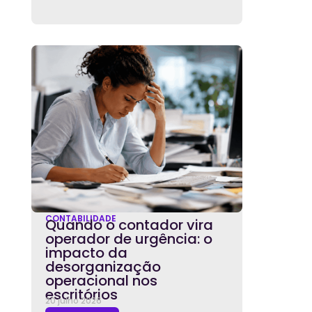
CONTABILIDADE
Quando o contador vira
operador de urgência: o
impacto da
desorganização
operacional nos
escritórios
20 julho 2026