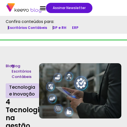
Assinar Newsletter
Confira conteúdos para:
Escritórios Contábeis
DP e RH
ERP
Blog
>
Blog
Escritórios
Contábeis
Tecnologia
e Inovação
4
Tecnologias
na
gestão