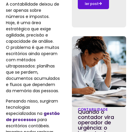
A contabilidade deixou de
ler post
ser apenas sobre
números e impostos.
Hoje, é uma área
estratégica que exige
agilidade, precisão e
capacidade de análise.
O problema é que muitos
escritórios ainda operam
com métodos
ultrapassados: planilhas
que se perdem,
documentos acumulados
e fluxos que dependem
da memória das pessoas.
Pensando nisso, surgiram
tecnologias
CONTABILIDADE
Quando o
especializadas na
gestão
contador vira
de processos
para
operador de
escritórios contábeis.
urgência: o
Imagine poder rastrear