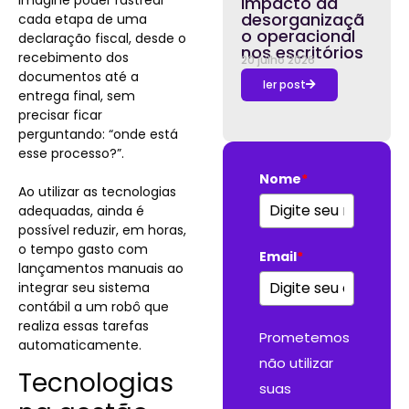
impacto da
desorganizaçã
cada etapa de uma
o operacional
declaração fiscal, desde o
nos escritórios
recebimento dos
20 julho 2026
documentos até a
ler post
entrega final, sem
precisar ficar
perguntando: “onde está
esse processo?”.
Nome
*
Ao utilizar as tecnologias
adequadas, ainda é
possível reduzir, em horas,
o tempo gasto com
Email
*
lançamentos manuais ao
integrar seu sistema
contábil a um robô que
realiza essas tarefas
Prometemos
automaticamente.
não utilizar
Tecnologias
suas