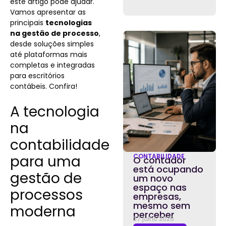
este artigo pode ajudar.
Vamos apresentar as
principais
tecnologias
na gestão de processo
,
desde soluções simples
até plataformas mais
completas e integradas
para escritórios
contábeis. Confira!
A tecnologia
na
contabilidade
para uma
CONTABILIDADE
O contador
está ocupando
gestão de
um novo
espaço nas
processos
empresas,
mesmo sem
moderna
perceber
27 julho 2026