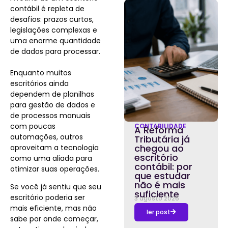
contábil é repleta de
desafios: prazos curtos,
legislações complexas e
uma enorme quantidade
de dados para processar.
Enquanto muitos
escritórios ainda
dependem de planilhas
para gestão de dados e
de processos manuais
com poucas
CONTABILIDADE
A Reforma
automações, outros
Tributária já
chegou ao
aproveitam a tecnologia
escritório
como uma aliada para
contábil: por
otimizar suas operações.
que estudar
não é mais
Se você já sentiu que seu
suficiente
escritório poderia ser
3 agosto 2026
mais eficiente, mas não
ler post
sabe por onde começar,