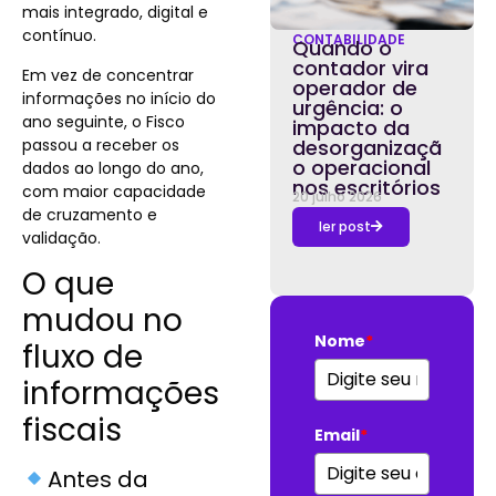
mais integrado, digital e
contínuo.
CONTABILIDADE
Quando o
contador vira
Em vez de concentrar
operador de
informações no início do
urgência: o
ano seguinte, o Fisco
impacto da
passou a receber os
desorganizaçã
o operacional
dados ao longo do ano,
nos escritórios
com maior capacidade
20 julho 2026
de cruzamento e
ler post
validação.
O que
mudou no
Nome
*
fluxo de
informações
fiscais
Email
*
Antes da