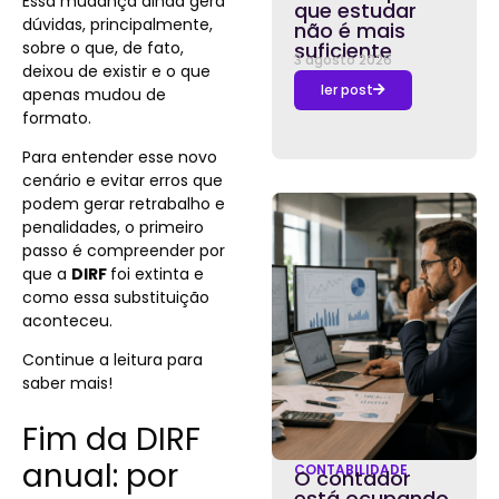
Essa mudança ainda gera
que estudar
dúvidas, principalmente,
não é mais
sobre o que, de fato,
suficiente
3 agosto 2026
deixou de existir e o que
ler post
apenas mudou de
formato.
Para entender esse novo
cenário e evitar erros que
podem gerar retrabalho e
penalidades, o primeiro
passo é compreender por
que a
DIRF
foi extinta e
como essa substituição
aconteceu.
Continue a leitura para
saber mais!
Fim da DIRF
anual: por
CONTABILIDADE
O contador
está ocupando