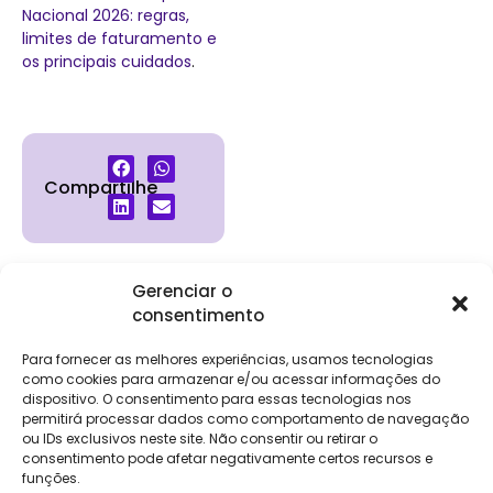
Nacional 2026: regras,
limites de faturamento e
os principais cuidados
.
Compartilhe
Gerenciar o
consentimento
Institucional
Clientes
Para
Para
Keevo
Escritórios
Empresas
Sobre Nós
Contábeis
Login
Soluções
Para fornecer as melhores experiências, usamos tecnologias
Eventos
Holos
Trabalhe
como cookies para armazenar e/ou acessar informações do
DP e RH
NG Folha
dispositivo. O consentimento para essas tecnologias nos
Conosco
NG Essence
permitirá processar dados como comportamento de navegação
eKeep
Contato
ou IDs exclusivos neste site. Não consentir ou retirar o
Soluções
consentimento pode afetar negativamente certos recursos e
Relatório de
ERP
funções.
Alpha
Transparência