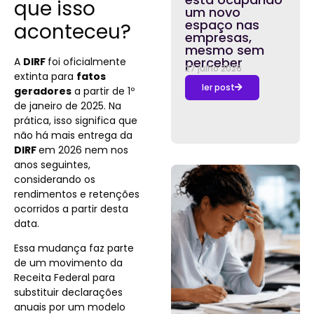
que isso
um novo
espaço nas
aconteceu?
empresas,
mesmo sem
perceber
A
DIRF
foi oficialmente
27 julho 2026
extinta para
fatos
ler post
geradores
a partir de 1º
de janeiro de 2025. Na
prática, isso significa que
não há mais entrega da
DIRF
em 2026 nem nos
anos seguintes,
considerando os
rendimentos e retenções
ocorridos a partir desta
data.
Essa mudança faz parte
de um movimento da
Receita Federal para
substituir declarações
anuais por um modelo