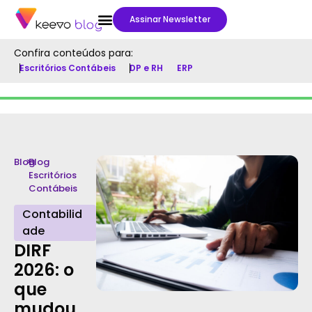
Assinar Newsletter
Confira conteúdos para:
Escritórios Contábeis
DP e RH
ERP
Blog
>
Blog
Escritórios
Contábeis
Contabilid
ade
DIRF
2026: o
que
mudou