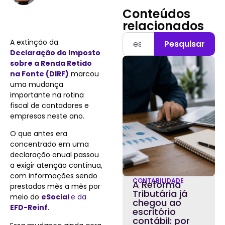
Conteúdos
relacionados
A extinção da
Pesquisar
Declaração do Imposto
sobre a Renda Retido
na Fonte (DIRF)
marcou
uma mudança
importante na rotina
fiscal de contadores e
empresas neste ano.
O que antes era
concentrado em uma
declaração anual passou
a exigir atenção contínua,
com informações sendo
CONTABILIDADE
A Reforma
prestadas mês a mês por
Tributária já
meio do
eSocial
e da
chegou ao
EFD-Reinf
.
escritório
contábil: por