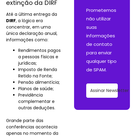
extinção da DIRF
Prometemos
Até a última entrega da
não utilizar
DIRF
, a lógica era
concentrar, em uma
suas
única declaração anual,
informações
informações como:
de contato
Rendimentos pagos
para enviar
a pessoas físicas e
qualquer tipo
jurídicas;
Imposto de Renda
de SPAM.
Retido na Fonte;
Pensão alimentícia;
Planos de saúde;
Assinar Newsletter
Previdência
complementar e
outras deduções.
Grande parte das
conferências acontecia
apenas no momento da