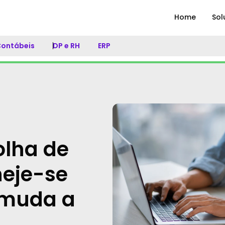
Home
Sol
 Contábeis
DP e RH
ERP
olha de
eje-se
 muda a