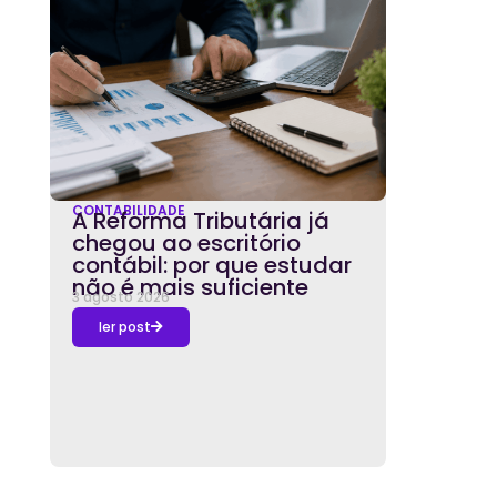
CONTABILIDADE
A Reforma Tributária já
chegou ao escritório
contábil: por que estudar
não é mais suficiente
3 agosto 2026
ler post