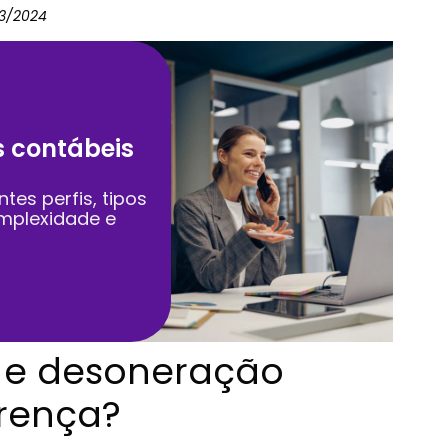
73/2024
s contábeis
ntes perfis, tipos
omplexidade e
 e desoneração
erença?