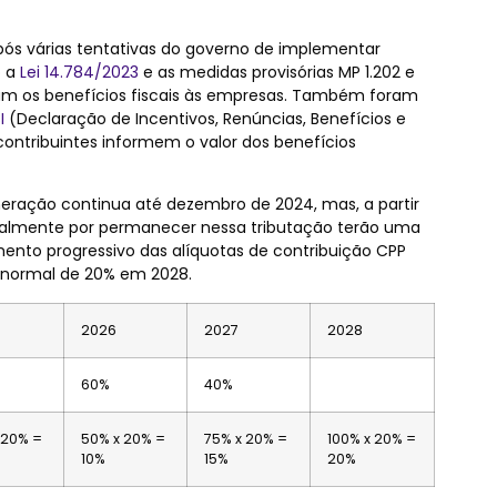
pós várias tentativas do governo de implementar
o a
Lei 14.784/2023
e as medidas provisórias MP 1.202 e
m os benefícios fiscais às empresas.
Também foram
I
(Declaração de Incentivos, Renúncias, Benefícios e
contribuintes informem o valor dos benefícios
neração continua até dezembro de 2024, mas, a partir
ualmente por permanecer nessa tributação terão uma
ento progressivo das alíquotas de contribuição CPP
l normal de 20% em 2028.
2026
2027
2028
60%
40%
 20% =
50% x 20% =
75% x 20% =
100% x 20% =
10%
15%
20%