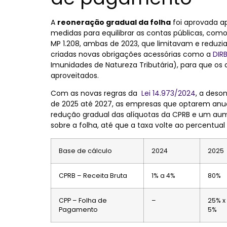
A
reoneração gradual da folha
foi aprovada a
medidas para equilibrar as contas públicas, com
MP 1.208, ambas de 2023, que limitavam e reduzia
criadas novas obrigações acessórias como a
DIRB
Imunidades de Natureza Tributária), para que os 
aproveitados.
Com as novas regras da
Lei 14.973/2024
, a deso
de 2025 até 2027, as empresas que optarem an
redução gradual das alíquotas da CPRB e um aum
sobre a folha, até que a taxa volte ao percentua
Base de cálculo
2024
2025
CPRB – Receita Bruta
1% a 4%
80%
CPP – Folha de
–
25% x
Pagamento
5%