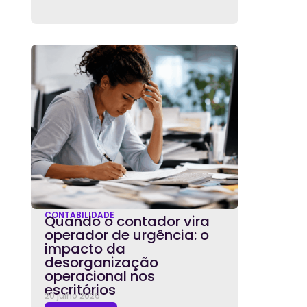
CONTABILIDADE
Quando o contador vira
operador de urgência: o
impacto da
desorganização
operacional nos
escritórios
20 julho 2026