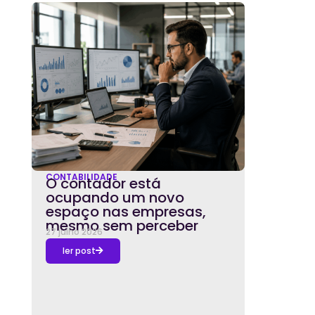
CONTABILIDADE
O contador está
ocupando um novo
espaço nas empresas,
mesmo sem perceber
27 julho 2026
ler post