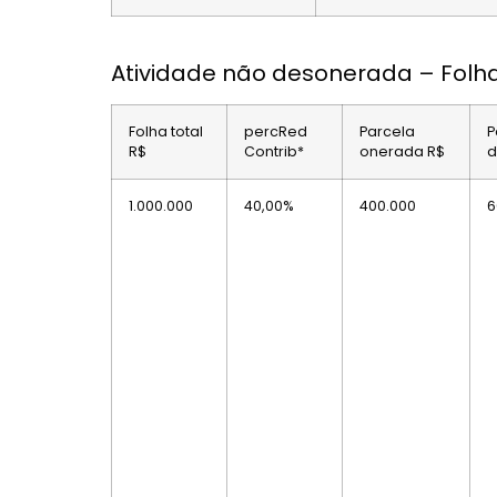
Atividade não desonerada – Folha
Folha total
percRed
Parcela
P
R$
Contrib*
onerada R$
d
1.000.000
40,00%
400.000
6