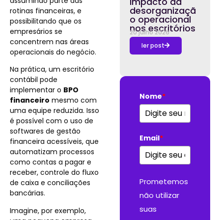
assumindo parte das
impacto da
desorganizaçã
rotinas financeiras, e
o operacional
possibilitando que os
nos escritórios
empresários se
20 julho 2026
concentrem nas áreas
ler post
operacionais do negócio.
Na prática, um escritório
contábil pode
implementar o
BPO
Nome
*
financeiro
mesmo com
uma equipe reduzida. Isso
é possível com o uso de
softwares de gestão
Email
*
financeira acessíveis, que
automatizam processos
como contas a pagar e
receber, controle do fluxo
Prometemos
de caixa e conciliações
bancárias.
não utilizar
suas
Imagine, por exemplo,