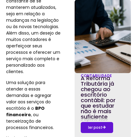
constante de se
manterem atualizados,
seja em relação a
mudanças na legislação
ou às novas tecnologias.
Além disso, um desejo de
muitos contadores é
aperfeiçoar seus
processos e oferecer um
serviço mais completo e
personalizado aos
clientes.
CONTABILIDADE
A Reforma
Uma solução para
Tributária já
chegou ao
atender a essas
escritório
demandas e agregar
contábil: por
valor aos serviços do
que estudar
escritório é o
BPO
não é mais
financeiro
, ou
suficiente
3 agosto 2026
terceirização de
processos financeiros.
ler post