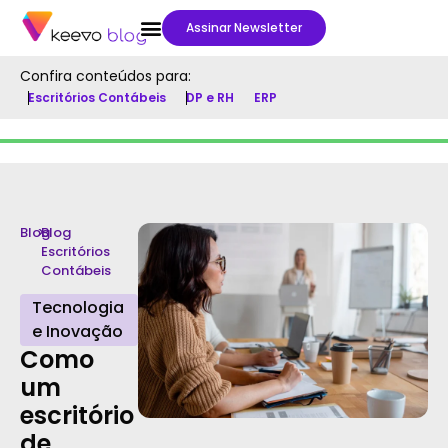
Assinar Newsletter
Confira conteúdos para:
Escritórios Contábeis
DP e RH
ERP
Blog
>
Blog
Escritórios
Contábeis
Tecnologia
e Inovação
Como
um
escritório
de