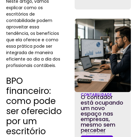
Neste artigo, vamos
explicar como os
escritórios de
contabilidade podem
aproveitar essa
tendência, os benefícios
que ela oferece e como
essa prática pode ser
integrada de maneira
eficiente ao dia a dia dos
profissionais contábeis.
BPO
financeiro:
CONTABILIDADE
O contador
como pode
está ocupando
um novo
ser oferecido
espaço nas
por um
empresas,
mesmo sem
escritório
perceber
27 julho 2026