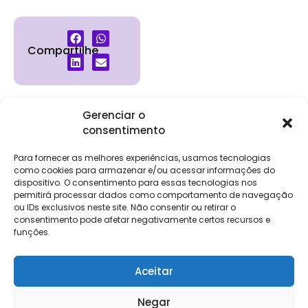
Compartilhe
Gerenciar o
consentimento
Institucional
Clientes
Para
Para
Keevo
Escritórios
Empresas
Sobre Nós
Contábeis
Login
Soluções
Para fornecer as melhores experiências, usamos tecnologias
Eventos
Holos
Trabalhe
como cookies para armazenar e/ou acessar informações do
DP e RH
NG Folha
Conosco
dispositivo. O consentimento para essas tecnologias nos
NG Essence
permitirá processar dados como comportamento de navegação
eKeep
Contato
ou IDs exclusivos neste site. Não consentir ou retirar o
Soluções
consentimento pode afetar negativamente certos recursos e
Relatório de
ERP
funções.
Alpha
Transparência
Salarial
FisCo
Aceitar
Negar