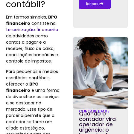
contábil?
ler post
Em termos simples,
BPO
financeiro
consiste na
terceirização financeira
de atividades como
contas a pagar e a
receber, fluxo de caixa,
conciliações bancárias e
controle de impostos.
Para pequenos e médios
escritórios contábeis,
oferecer o
BPO
financeiro
é uma forma
de diversificar os serviços
e se destacar no
mercado. Esse tipo de
CONTABILIDADE
Quando o
parceria permite que o
contador vira
contador se torne um
operador de
aliado estratégico,
urgência: o