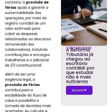
contexto, a
provisão de
férias
ajuda a garantir a
sustentabilidade das
operações, por meio do
registro contábil de um
valor estimado para
cobrir as despesas
relacionadas ao descanso
remunerado dos
CONTABILIDADE
A Reforma
colaboradores, incluindo
Tributária já
contribuições e encargos
chegou ao
trabalhistas e o adicional
escritório
de 1/3 constitucional.
contábil: por
que estudar
Além de ser uma
não é mais
exigência legal, a
suficiente
3 agosto 2026
provisão de férias
contribui para a
ler post
estabilidade do fluxo de
caixa e possibilita a
tomada de decisões mais
acertadas. Ao calcular e