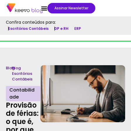
Assinar Newsletter
Confira conteúdos para:
Escritórios Contábeis
DP e RH
ERP
Blog
>
Blog
Escritórios
Contábeis
Contabilid
ade
Provisão
de férias:
o que é,
por que