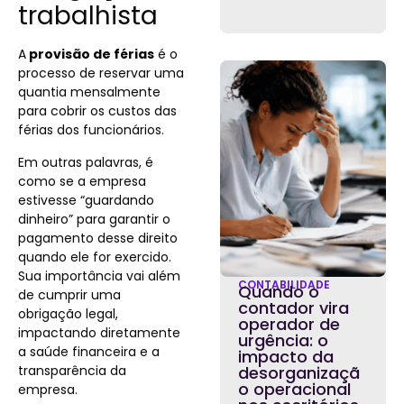
trabalhista
A
provisão de férias
é o
processo de reservar uma
quantia mensalmente
para cobrir os custos das
férias dos funcionários.
Em outras palavras, é
como se a empresa
estivesse “guardando
dinheiro” para garantir o
pagamento desse direito
quando ele for exercido.
Sua importância vai além
CONTABILIDADE
Quando o
de cumprir uma
contador vira
obrigação legal,
operador de
impactando diretamente
urgência: o
a saúde financeira e a
impacto da
transparência da
desorganizaçã
o operacional
empresa.