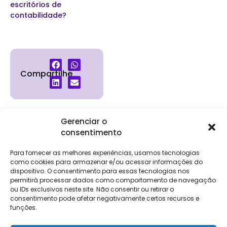
escritórios de
contabilidade?
Compartilhe
Gerenciar o
consentimento
Institucional
Clientes
Para
Para
Keevo
Escritórios
Empresas
Sobre Nós
Contábeis
Login
Soluções
Para fornecer as melhores experiências, usamos tecnologias
Eventos
Holos
Trabalhe
como cookies para armazenar e/ou acessar informações do
DP e RH
NG Folha
Conosco
dispositivo. O consentimento para essas tecnologias nos
NG Essence
permitirá processar dados como comportamento de navegação
eKeep
Contato
ou IDs exclusivos neste site. Não consentir ou retirar o
Soluções
consentimento pode afetar negativamente certos recursos e
Relatório de
ERP
funções.
Alpha
Transparência
Salarial
FisCo