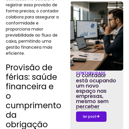
registrar essa provisão de
forma precisa, o contador
colabora para assegurar a
conformidade e
proporciona maior
previsibilidade ao fluxo de
caixa, permitindo uma
gestão financeira mais
eficiente.
Provisão de
CONTABILIDADE
férias: saúde
O contador
está ocupando
financeira e
um novo
espaço nas
o
empresas,
mesmo sem
cumprimento
perceber
27 julho 2026
da
ler post
obrigação