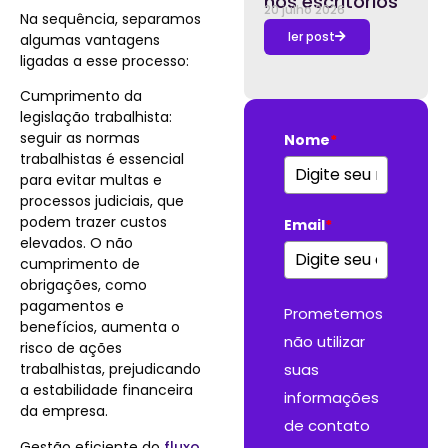
nos escritórios
20 julho 2026
Na sequência, separamos
ler post
algumas vantagens
ligadas a esse processo:
Cumprimento da
legislação trabalhista:
seguir as normas
Nome
*
trabalhistas é essencial
para evitar multas e
processos judiciais, que
podem trazer custos
Email
*
elevados. O não
cumprimento de
obrigações, como
pagamentos e
Prometemos
benefícios, aumenta o
não utilizar
risco de ações
trabalhistas, prejudicando
suas
a estabilidade financeira
informações
da empresa.
de contato
Gestão eficiente do
fluxo