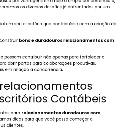
usca por vantagens
em meio à
ampla concorrência é,
erarmos os diversos desafios já enfrentados por
um
l em seu escritório que contribuísse com a criação de
 construir
bons e duradouros relacionamentos com
ue possam contribuir não apenas para fortalecer o
 abrir portas para colaborações produtivas,
ais em relação à concorrência.
 relacionamentos
scritórios Contábeis
antes para
relacionamentos duradouros com
paramos dicas para que você possa começar a
us clientes.