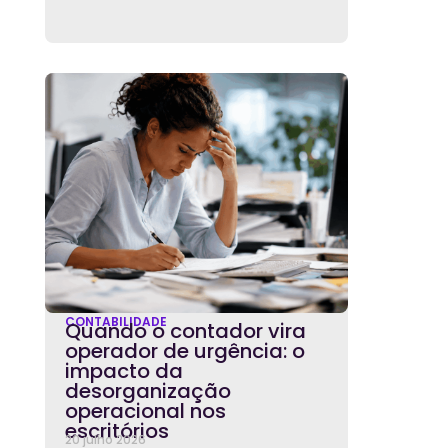
CONTABILIDADE
Quando o contador vira
operador de urgência: o
impacto da
desorganização
operacional nos
escritórios
20 julho 2026