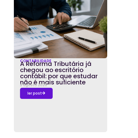
CONTABILIDADE
A Reforma Tributária já
chegou ao escritório
contábil: por que estudar
não é mais suficiente
3 agosto 2026
ler post