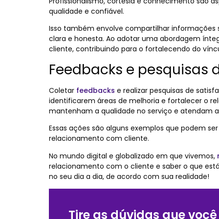
Profissionalismo, cortesia e conhecimento são 
qualidade e confiável.
Isso também envolve compartilhar informações s
clara e honesta. Ao adotar uma abordagem ínte
cliente, contribuindo para o fortalecendo do vín
Feedbacks e pesquisas d
Coletar
feedbacks
e realizar pesquisas de satisf
identificarem áreas de melhoria e fortalecer o r
mantenham a qualidade no serviço e atendam a e
Essas ações são alguns exemplos que podem ser ap
relacionamento com cliente.
No mundo digital e globalizado em que vivemos,
relacionamento com o cliente e saber o que está 
no seu dia a dia, de acordo com sua realidade!
Tire as dúvidas que você