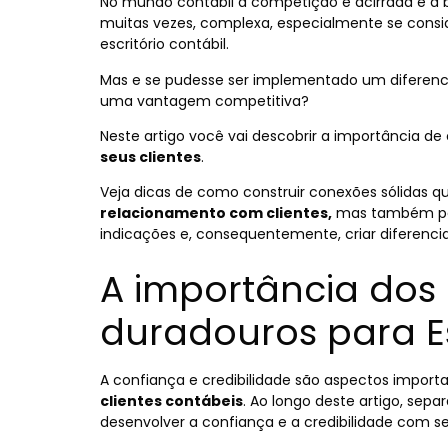
No mundo contábil
a competição é acirrada e a
b
muitas vezes, complexa,
especialmente se consid
escritório contábil.
Mas e se pudesse ser implementado um diferencia
uma vantagem competitiva?
Neste artigo você vai descobrir a importância de
seus clientes
.
Veja dicas de como construir conexões sólidas q
relacionamento com clientes,
mas também para
indicações e, consequentemente, criar diferenci
A importância dos
duradouros para E
A confiança e credibilidade são aspectos import
clientes contábeis
. Ao longo deste artigo, se
desenvolver a confiança e a credibilidade com se