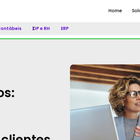
Home
Sol
 Contábeis
DP e RH
ERP
os:
clientes