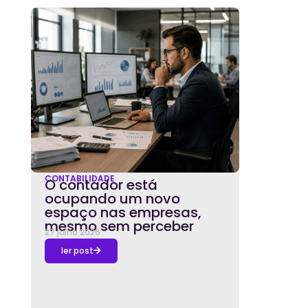
CONTABILIDADE
O contador está
ocupando um novo
espaço nas empresas,
mesmo sem perceber
27 julho 2026
ler post