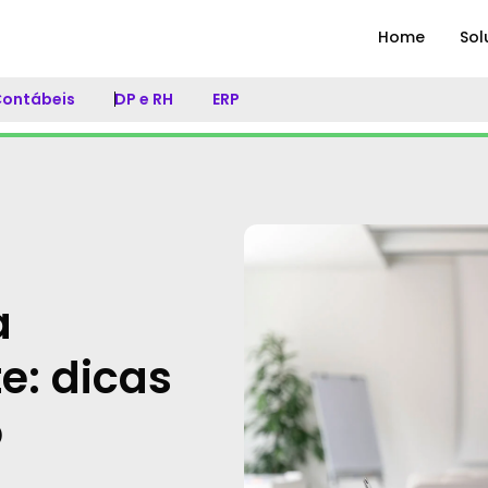
Home
Sol
 Contábeis
DP e RH
ERP
a
e: dicas
o