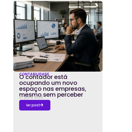
CONTABILIDADE
O contador está
ocupando um novo
espaço nas empresas,
mesmo sem perceber
27 julho 2026
ler post