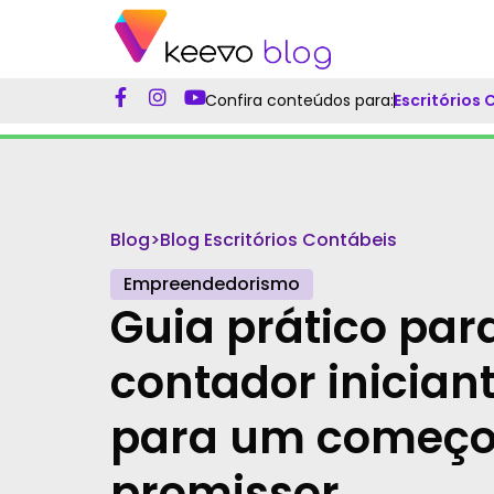
Confira conteúdos para:
Escritórios
Blog
>
Blog Escritórios Contábeis
Empreendedorismo
Guia prático par
contador iniciant
para um começ
promissor