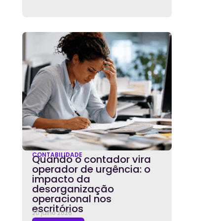
CONTABILIDADE
Quando o contador vira
operador de urgência: o
impacto da
desorganização
operacional nos
escritórios
20 julho 2026