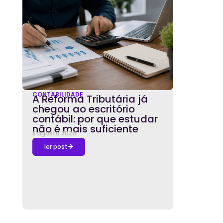
CONTABILIDADE
A Reforma Tributária já
chegou ao escritório
contábil: por que estudar
não é mais suficiente
3 agosto 2026
ler post