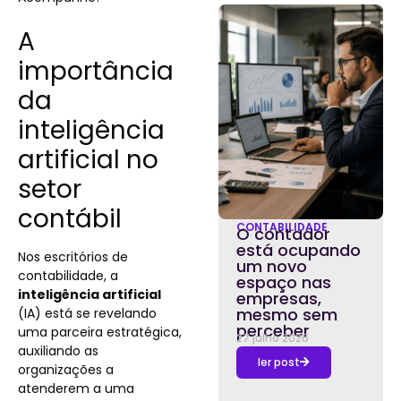
A
importância
da
inteligência
artificial no
setor
contábil
CONTABILIDADE
O contador
está ocupando
Nos escritórios de
um novo
contabilidade, a
espaço nas
inteligência artificial
empresas,
mesmo sem
(IA) está se revelando
perceber
uma parceira estratégica,
27 julho 2026
auxiliando as
ler post
organizações a
atenderem a uma