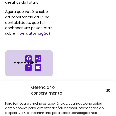
desafios do futuro.
Agora que você já sabe
da importância da I.A na
contabilidade, que tal
conhecer um pouco mais
sobre
hiperautomação?
Compartilhe
Gerenciar o
consentimento
Institucional
Clientes
Para
Para
Keevo
Escritórios
Empresas
Sobre Nós
Contábeis
Login
Soluções
Para fornecer as melhores experiências, usamos tecnologias
Eventos
Holos
Trabalhe
como cookies para armazenar e/ou acessar informações do
DP e RH
NG Folha
dispositivo. O consentimento para essas tecnologias nos
Conosco
NG Essence