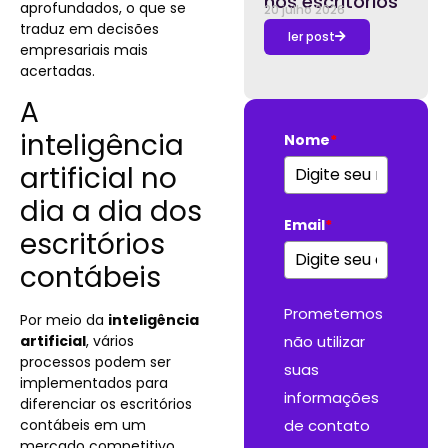
nos escritórios
aprofundados, o que se
20 julho 2026
traduz em decisões
ler post
empresariais mais
acertadas.
A
inteligência
Nome
*
artificial no
dia a dia dos
Email
*
escritórios
contábeis
Prometemos
Por meio da
inteligência
artificial
, vários
não utilizar
processos podem ser
suas
implementados para
informações
diferenciar os escritórios
contábeis em um
de contato
mercado competitivo,