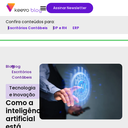
Assinar Newsletter
Confira conteúdos para:
Escritórios Contábeis
DP e RH
ERP
Blog
>
Blog
Escritórios
Contábeis
Tecnologia
e Inovação
Como a
inteligência
artificial
está