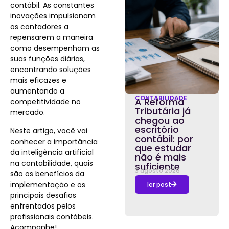
contábil. As constantes
inovações impulsionam
os contadores a
repensarem a maneira
como desempenham as
suas funções diárias,
encontrando soluções
mais eficazes e
aumentando a
CONTABILIDADE
A Reforma
competitividade no
Tributária já
mercado.
chegou ao
escritório
Neste artigo, você vai
contábil: por
conhecer a importância
que estudar
da inteligência artificial
não é mais
na contabilidade, quais
suficiente
3 agosto 2026
são os benefícios da
implementação e os
ler post
principais desafios
enfrentados pelos
profissionais contábeis.
Acompanhe!