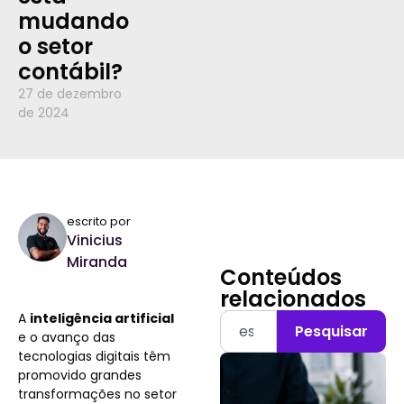
mudando
o setor
contábil?
27 de dezembro
de 2024
escrito por
Vinicius
Miranda
Conteúdos
relacionados
A
inteligência artificial
Pesquisar
e o avanço das
tecnologias digitais têm
promovido grandes
transformações no setor