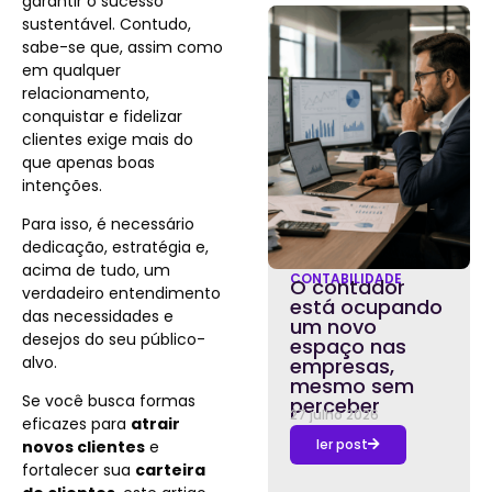
garantir o sucesso
sustentável. Contudo,
sabe-se que, assim como
em qualquer
relacionamento,
conquistar e fidelizar
clientes exige mais do
que apenas boas
intenções.
Para isso, é necessário
dedicação, estratégia e,
acima de tudo, um
CONTABILIDADE
O contador
verdadeiro entendimento
está ocupando
das necessidades e
um novo
desejos do seu público-
espaço nas
alvo.
empresas,
mesmo sem
Se você busca formas
perceber
27 julho 2026
eficazes para
atrair
ler post
novos clientes
e
fortalecer sua
carteira