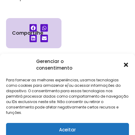
Compartilhe
Gerenciar o
consentimento
Institucional
Clientes
Para
Para
Keevo
Escritórios
Empresas
Sobre Nós
Contábeis
Login
Soluções
Para fornecer as melhores experiências, usamos tecnologias
Eventos
Holos
Trabalhe
como cookies para armazenar e/ou acessar informações do
DP e RH
NG Folha
dispositivo. O consentimento para essas tecnologias nos
Conosco
NG Essence
permitirá processar dados como comportamento de navegação
eKeep
Contato
ou IDs exclusivos neste site. Não consentir ou retirar o
Soluções
consentimento pode afetar negativamente certos recursos e
Relatório de
ERP
funções.
Alpha
Transparência
Salarial
FisCo
Aceitar