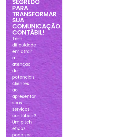
SEGREDO
PARA
TRANSFORMAR
SUA
COMUNICAÇÃO
CONTÁBIL!
Tem
dificuldade
em atrair
a
atenção
de
potenciais
clientes
ao
apresentar
seus
serviços
contábeis?
Um pitch
eficaz
pode ser