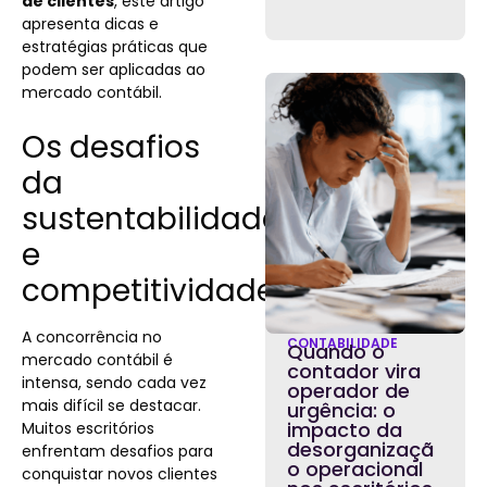
de clientes
, este artigo
apresenta dicas e
estratégias práticas que
podem ser aplicadas ao
mercado contábil.
Os desafios
da
sustentabilidade
e
competitividade
A concorrência no
CONTABILIDADE
Quando o
mercado contábil é
contador vira
intensa, sendo cada vez
operador de
mais difícil se destacar.
urgência: o
impacto da
Muitos escritórios
desorganizaçã
enfrentam desafios para
o operacional
conquistar novos clientes