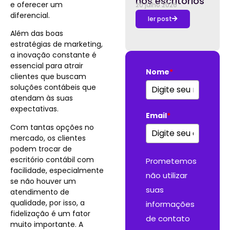
nos escritórios
e oferecer um
20 julho 2026
diferencial.
ler post
Além das boas
estratégias de marketing,
a inovação constante é
essencial para atrair
Nome
*
clientes que buscam
soluções contábeis que
atendam às suas
expectativas.
Email
*
Com tantas opções no
mercado, os clientes
podem trocar de
escritório contábil com
Prometemos
facilidade, especialmente
não utilizar
se não houver um
suas
atendimento de
qualidade, por isso, a
informações
fidelização é um fator
de contato
muito importante. A