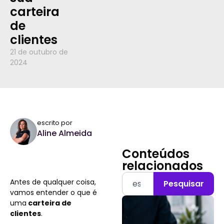
carteira
de
clientes
21 de outubro de
2024
escrito por
Aline Almeida
Conteúdos
relacionados
Antes de qualquer coisa,
Pesquisar
vamos entender o que é
uma
carteira de
clientes
.