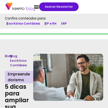
Assinar Newsletter
Confira conteúdos para:
Escritórios Contábeis
DP e RH
ERP
Blog
>
Blog
Escritórios
Contábeis
Empreende
dorismo
5 dicas
para
ampliar
sua