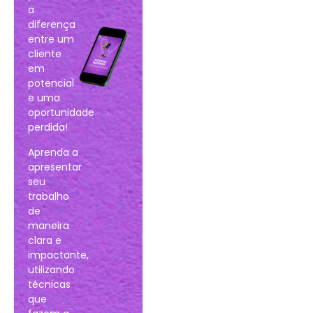
a
diferença
entre um
cliente
em
potencial
e uma
oportunidade
perdida!
Aprenda a
apresentar
seu
trabalho
de
maneira
clara e
impactante,
utilizando
técnicas
que