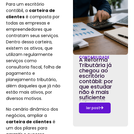
Para um escritório
contábil, a
carteira de
clientes
é composta por
todas as empresas e
empreendedores que
contratam seus serviços.
Dentro dessa carteira,
existem os ativos, que
utilizam regularmente
CONTABILIDADE
A Reforma
serviços como
Tributária já
consultoria fiscal, folha de
chegou ao
pagamento e
escritório
planejamento tributário,
contábil: por
além daqueles que já não
que estudar
não é mais
estão mais ativos, por
suficiente
diversos motivos.
3 agosto 2026
ler post
No cenário dinâmico dos
negócios, ampliar a
carteira de clientes
é
um dos pilares para