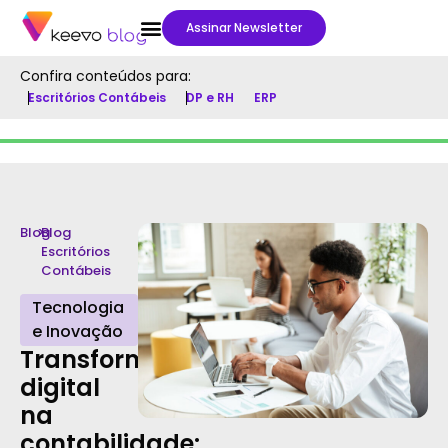
Assinar Newsletter
Confira conteúdos para:
Escritórios Contábeis
DP e RH
ERP
Blog
>
Blog
Escritórios
Contábeis
Tecnologia
e Inovação
Transformação
digital
na
contabilidade: