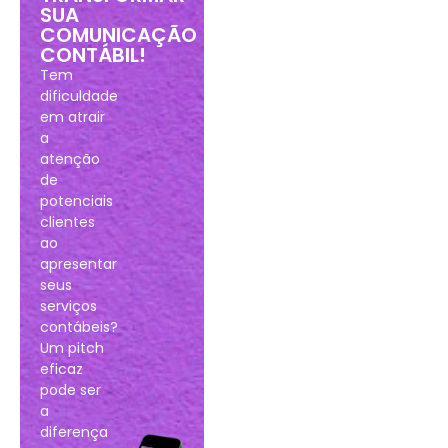
SUA
COMUNICAÇÃO
CONTÁBIL!
Tem
dificuldade
em atrair
a
atenção
de
potenciais
clientes
ao
apresentar
seus
serviços
contábeis?
Um pitch
eficaz
pode ser
a
diferença