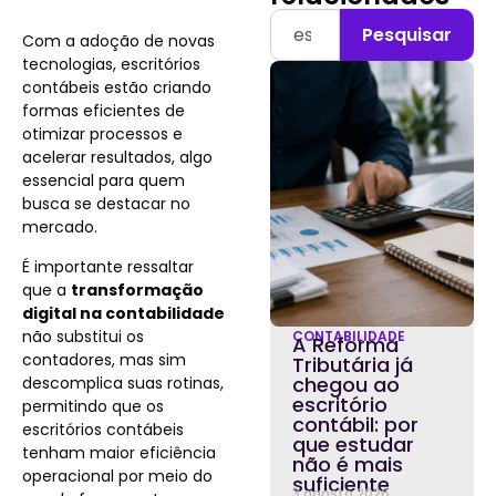
Pesquisar
Com a adoção de novas
tecnologias, escritórios
contábeis estão
criando
fo
rmas eficientes de
otimizar processos e
acelerar resultados, algo
essencial para quem
busca se destacar no
mercado.
É importante ressaltar
que a
transformação
digital na contabilidade
não substitui os
CONTABILIDADE
A Reforma
contadores, mas sim
Tributária já
chegou ao
descomplica suas rotinas,
escritório
permitindo que os
contábil: por
escritórios contábeis
que estudar
tenham maior eficiência
não é mais
operacional por meio do
suficiente
3 agosto 2026