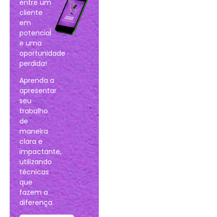
entre um
cliente
em
potencial
e uma
oportunidade
perdida!
Aprenda a
apresentar
seu
trabalho
de
maneira
clara e
impactante,
utilizando
técnicas
que
fazem a
diferença.