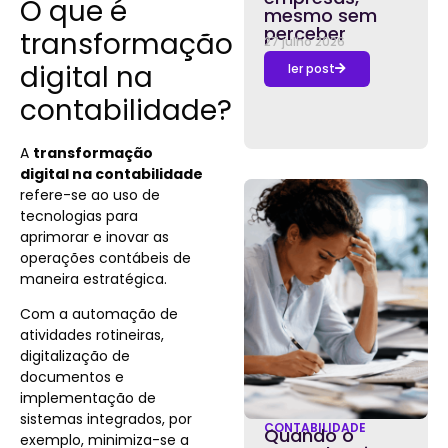
O que é
mesmo sem
perceber
transformação
27 julho 2026
digital na
ler post
contabilidade?
A
transformação
digital na contabilidade
refere-se ao uso de
tecnologias para
aprimorar e inovar as
operações contábeis de
maneira estratégica.
Com a automação de
atividades rotineiras,
digitalização de
documentos e
implementação de
sistemas integrados, por
CONTABILIDADE
Quando o
exemplo, minimiza-se a