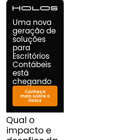
Uma nova
geração de
soluções
para
Escritórios
Contábeis
está
chegando
Conheça
mais sobre o
Holos
Qual o
impacto e