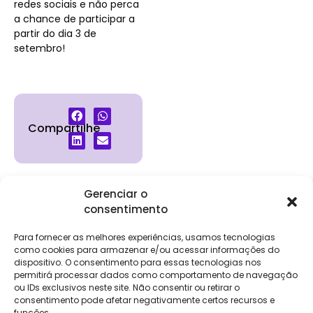
redes sociais e não perca
a chance de participar a
partir do dia 3 de
setembro!
Compartilhe
Gerenciar o
consentimento
Institucional
Clientes
Para
Para
Keevo
Escritórios
Empresas
Sobre Nós
Contábeis
Login
Soluções
Para fornecer as melhores experiências, usamos tecnologias
Eventos
Holos
Trabalhe
como cookies para armazenar e/ou acessar informações do
DP e RH
NG Folha
dispositivo. O consentimento para essas tecnologias nos
Conosco
NG Essence
permitirá processar dados como comportamento de navegação
eKeep
Contato
ou IDs exclusivos neste site. Não consentir ou retirar o
Soluções
consentimento pode afetar negativamente certos recursos e
Relatório de
ERP
funções.