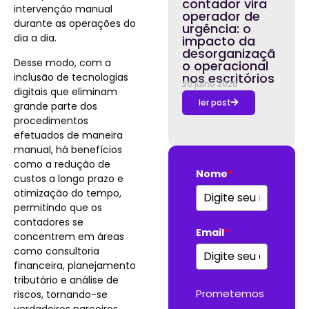
contador vira
intervenção manual
operador de
durante as operações do
urgência: o
dia a dia.
impacto da
desorganizaçã
Desse modo, com a
o operacional
nos escritórios
inclusão de tecnologias
20 julho 2026
digitais que eliminam
ler post
grande parte dos
procedimentos
efetuados de maneira
manual, há benefícios
como a redução de
Nome
*
custos a longo prazo e
otimização do tempo,
permitindo que os
contadores se
Email
*
concentrem em áreas
como consultoria
financeira, planejamento
tributário e análise de
Prometemos
riscos, tornando-se
verdadeiros parceiros