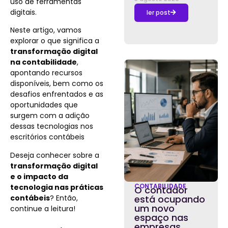
uso de ferramentas
digitais.
ler post
Neste artigo, vamos
explorar o que significa a
transformação digital
na contabilidade
,
apontando recursos
disponíveis, bem como os
desafios enfrentados e as
oportunidades que
surgem com a adição
dessas tecnologias nos
escritórios contábeis
Deseja conhecer sobre a
transformação digital
e o impacto da
CONTABILIDADE
tecnologia nas práticas
O contador
contábeis
? Então,
está ocupando
um novo
continue a leitura!
espaço nas
empresas,