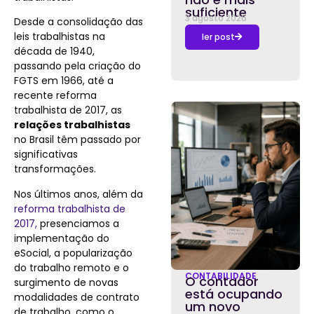
suficiente
3 agosto 2026
Desde a consolidação das
leis trabalhistas na
ler post
década de 1940,
passando pela criação do
FGTS em 1966, até a
recente reforma
trabalhista de 2017, as
relações trabalhistas
no Brasil têm passado por
significativas
transformações.
Nos últimos anos, além da
reforma trabalhista de
2017
,
presenciamos a
implementação do
eSocial, a popularização
do trabalho remoto e o
CONTABILIDADE
O contador
surgimento de novas
está ocupando
modalidades de contrato
um novo
de trabalho, como o