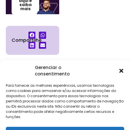
aqui e
saiba
mais
Compartilhe
Gerenciar o
consentimento
Institucional
Clientes
Para
Para
Keevo
Escritórios
Empresas
Sobre Nós
Contábeis
Login
Soluções
Para fornecer as melhores experiências, usamos tecnologias
Eventos
Holos
Trabalhe
como cookies para armazenar e/ou acessar informações do
DP e RH
NG Folha
Conosco
dispositivo. O consentimento para essas tecnologias nos
NG Essence
permitirá processar dados como comportamento de navegação
eKeep
Contato
ou IDs exclusivos neste site. Não consentir ou retirar o
Soluções
consentimento pode afetar negativamente certos recursos e
Relatório de
ERP
funções.
Alpha
Transparência
Salarial
FisCo