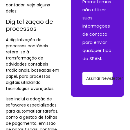
Prometemos
contador. Veja alguns
não utilizar
deles:
suas
Digitalização de
informações
processos
de contato
A digitalização de
para enviar
processos contábeis
qualquer tipo
refere-se à
transformação de
de SPAM.
atividades contábeis
tradicionais, baseadas em
papel, para processos
Assinar Newsletter
digitais utilizando
tecnologias avançadas.
Isso inclui a adoção de
softwares especializados
para automatizar tarefas,
como a gestão de folhas
de pagamento, emissão
de notas fiscais, controle