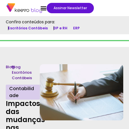
Assinar Newsletter
Confira conteúdos para:
Escritórios Contábeis
DP e RH
ERP
Blog
>
Blog
Escritórios
Contábeis
Contabilid
ade
Impactos
das
mudanças
nas