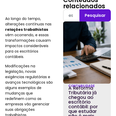
relacionados
Pesquisar
Ao longo do tempo,
alterações contínuas nas
relações trabalhistas
vêm ocorrendo, e essas
transformações causam
impactos consideráveis
para os escritórios
contábeis.
Modificações na
legislação, novas
exigências regulatórias e
avanços tecnológicos são
CONTABILIDADE
A Reforma
alguns exemplos de
Tributária já
mudanças que
chegou ao
redefinem como as
escritório
empresas vão gerenciar
contábil: por
suas obrigações
que estudar
trabalhistas.
não é mais