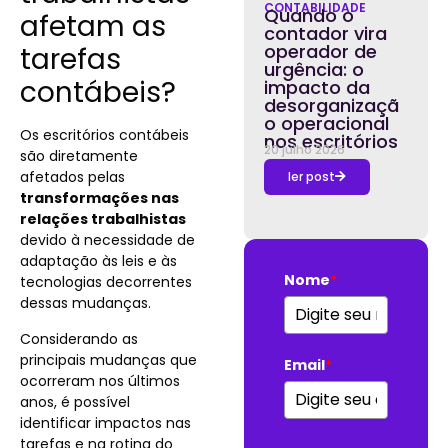
CONTABILIDADE
Quando o
afetam as
contador vira
operador de
tarefas
urgência: o
contábeis?
impacto da
desorganizaçã
o operacional
Os escritórios contábeis
nos escritórios
20 julho 2026
são diretamente
afetados pelas
ler post
transformações nas
relações trabalhistas
devido à necessidade de
adaptação às leis e às
Nome
*
tecnologias decorrentes
dessas mudanças.
Considerando as
principais mudanças que
Email
*
ocorreram nos últimos
anos, é possível
identificar impactos nas
tarefas e na rotina do