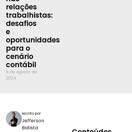
relações
trabalhistas:
desafios
e
oportunidades
para o
cenário
contábil
9 de agosto de
2024
escrito por
Jefferson
Batista
Conteúdos