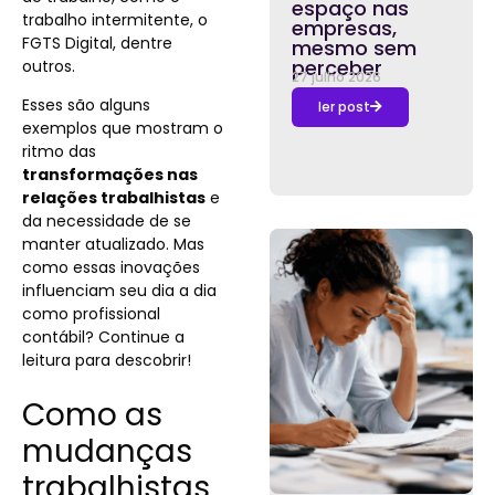
espaço nas
trabalho intermitente, o
empresas,
FGTS Digital, dentre
mesmo sem
perceber
outros.
27 julho 2026
Esses são alguns
ler post
exemplos que mostram o
ritmo das
transformações nas
relações trabalhistas
e
da necessidade de se
manter atualizado. Mas
como essas inovações
influenciam seu dia a dia
como profissional
contábil? Continue a
leitura para descobrir!
Como as
mudanças
trabalhistas