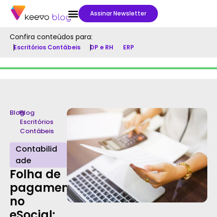
Assinar Newsletter
Confira conteúdos para:
Escritórios Contábeis
DP e RH
ERP
Blog
>
Blog
Escritórios
Contábeis
Contabilid
ade
Folha de
pagamento
no
eSocial: