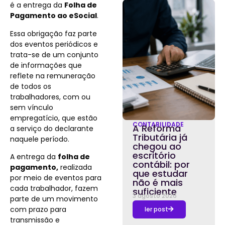
é a entrega da
Folha de
Pagamento ao eSocial
.
Essa obrigação faz parte
dos eventos periódicos e
trata-se de um conjunto
de informações que
reflete na remuneração
de todos os
trabalhadores, com ou
sem vínculo
empregatício, que estão
CONTABILIDADE
A Reforma
a serviço do declarante
Tributária já
naquele período.
chegou ao
escritório
A entrega da
folha de
contábil: por
pagamento,
realizada
que estudar
por meio de eventos para
não é mais
cada trabalhador, fazem
suficiente
3 agosto 2026
parte de um movimento
com prazo para
ler post
transmissão e