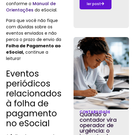
conforme o
Manual de
ler post
Orientações
do eSocial.
Para que você não fique
com dúvidas sobre os
eventos enviados e não
perca o prazo de envio da
Folha de Pagamento ao
eSocial,
continue a
leitura!
Eventos
periódicos
relacionados
à folha de
pagamento
CONTABILIDADE
Quando o
contador vira
no eSocial
operador de
urgência: o