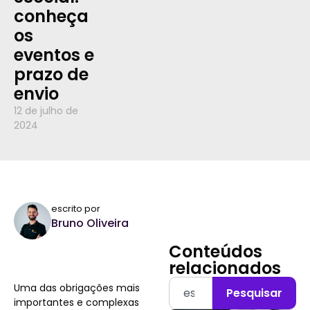
conheça
os
eventos e
prazo de
envio
12 de julho de
2024
escrito por
Bruno Oliveira
Conteúdos
relacionados
Uma das obrigações mais
Pesquisar
importantes e complexas