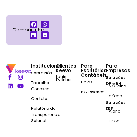
Compartilhe
Institucional
Clientes
Para
Para
Keevo
Escritórios
Empresas
Sobre Nós
Contábeis
Login
Soluções
Eventos
Holos
Trabalhe
DP e RH
NG Folha
Conosco
NG Essence
eKeep
Contato
Soluções
Relatório de
ERP
Alpha
Transparência
Salarial
FisCo