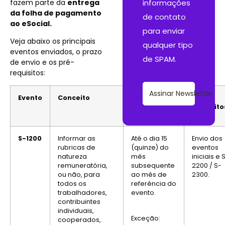
fazem parte da
entrega
informações
da folha de pagamento
de contato
ao eSocial.
para enviar
Veja abaixo os principais
qualquer tipo
eventos enviados, o prazo
de SPAM.
de envio e os pré-
requisitos:
Assinar Newsletter
Evento
Conceito
Prazo de
Pré-
envio
requisito
S-1200
Informar as
Até o dia 15
Envio dos
rubricas de
(quinze) do
eventos
natureza
mês
iniciais e 
remuneratória,
subsequente
2200 / S-
ou não, para
ao mês de
2300.
todos os
referência do
trabalhadores,
evento.
contribuintes
individuais,
Exceção:
cooperados,