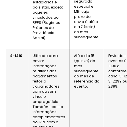
segurado
estagiários e
especial e
bolsistas, exceto
MEI, cujo
àqueles
prazo de
vinculados ao
envio é até o
RPPS (Regimes
dia 7 (sete)
Próprios de
do mês
Previdência
subsequente.
Social).
S-1210
Utilizado para
Até o dia 15
Envio dos
enviar
(quinze) do
eventos S
informações
mês
1000 e,
relativas aos
subsequente
conforme
pagamentos
ao mês de
caso, S-12
feitos a
referência do
S-2299 ou
trabalhadores
evento.
2399.
com ou sem
vínculo
empregatício.
Também consta
informações
complementares
do IRRF com o