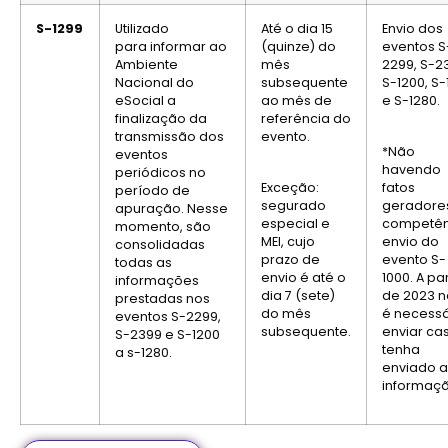
S-1299
Utilizado
Até o dia 15
Envio dos
para informar ao
(quinze) do
eventos S
Ambiente
mês
2299, S-2
Nacional do
subsequente
S-1200, S-
eSocial a
ao mês de
e S-1280.
finalização da
referência do
transmissão dos
evento.
*Não
eventos
havendo
periódicos no
Exceção:
fatos
período de
segurado
geradore
apuração. Nesse
especial e
competên
momento, são
MEI, cujo
envio do
consolidadas
prazo de
evento
S-
todas as
envio é até o
1000. A par
informações
dia 7 (sete)
de 2023 
prestadas nos
do mês
é necessá
eventos S-2299,
subsequente.
enviar cas
S-2399 e S-1200
tenha
a s-1280.
enviado a
informaçã