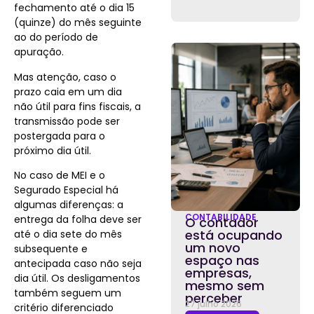
fechamento até o dia 15
(quinze) do mês seguinte
ao do período de
apuração.
Mas atenção, caso o
prazo caia em um dia
não útil para fins fiscais, a
transmissão pode ser
postergada para o
próximo dia útil.
No caso de MEI e o
Segurado Especial há
algumas diferenças: a
CONTABILIDADE
entrega da folha deve ser
O contador
está ocupando
até o dia sete do mês
um novo
subsequente e
espaço nas
antecipada caso não seja
empresas,
dia útil. Os desligamentos
mesmo sem
também seguem um
perceber
27 julho 2026
critério diferenciado