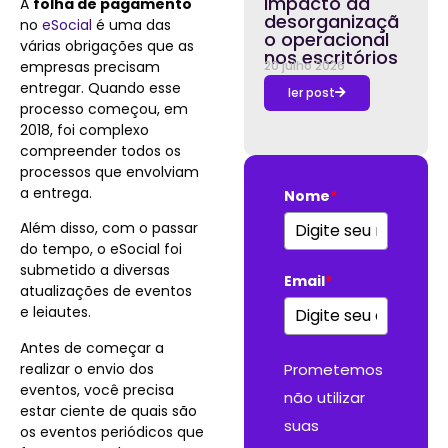
impacto da
A
folha de pagamento
desorganizaçã
no
eSocial
é uma das
o operacional
várias obrigações que as
nos escritórios
empresas precisam
20 julho 2026
entregar. Quando esse
ler post
processo começou, em
2018, foi complexo
compreender todos os
processos que envolviam
a entrega.
Nome
*
Além disso, com o passar
do tempo, o eSocial foi
submetido a diversas
Email
*
atualizações de eventos
e leiautes.
Antes de começar a
realizar o envio dos
Prometemos
eventos, você precisa
não utilizar
estar ciente de quais são
suas
os eventos periódicos que