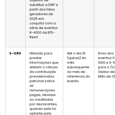
objetivo de
substituir a DIRF a
partir dos fatos
geradores de
2025 em
conjunto com a
série de eventos
R-4000 da EFD-
Reinf.
S-1280
Utilizado para
Até o dia 15
Envio dos
prestar
(quinze) do
eventos S
informações que
mês
1000 e S-
afetam o cálculo
subsequente
para o Ó
da contribuição
ao mês de
Gestor de
previdenciária
referência do
Mão de O
patronal sobre
evento.
as
remunerações
pagas, devidas
ou creditadas
por declarantes,
quando este for
optante pela