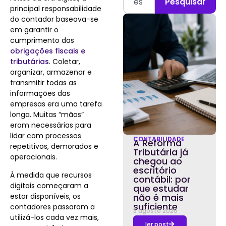
Pesquisar
principal responsabilidade
do contador baseava-se
em garantir o
cumprimento das
obrigações fiscais e
tributárias
. Coletar,
organizar, armazenar e
transmitir todas as
informações das
empresas era uma tarefa
longa. Muitas “mãos”
eram necessárias para
lidar com processos
CONTABILIDADE
A Reforma
repetitivos, demorados e
Tributária já
operacionais.
chegou ao
escritório
À medida que recursos
contábil: por
digitais começaram a
que estudar
estar disponíveis, os
não é mais
suficiente
contadores passaram a
3 agosto 2026
utilizá-los cada vez mais,
ler post