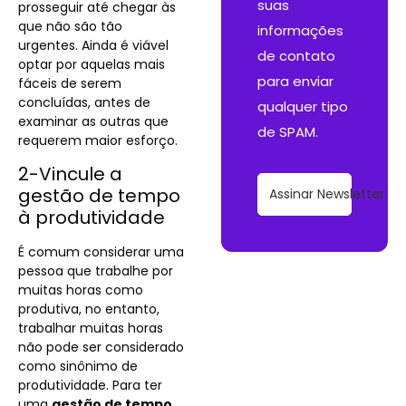
suas
prosseguir até chegar às
que não são tão
informações
urgentes. Ainda é viável
de contato
optar por aquelas mais
para enviar
fáceis de serem
concluídas, antes de
qualquer tipo
examinar as outras que
de SPAM.
requerem maior esforço.
2-Vincule a
gestão de tempo
Assinar Newsletter
à produtividade
É comum considerar uma
pessoa que trabalhe por
muitas horas como
produtiva, no entanto,
trabalhar muitas horas
não pode ser considerado
como sinônimo de
produtividade. Para ter
uma
gestão de tempo