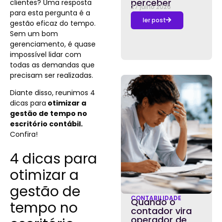
perceber
clientes? Uma resposta
27 julho 2026
para esta pergunta é a
ler post
gestão eficaz do tempo.
Sem um bom
gerenciamento, é quase
impossível lidar com
todas as demandas que
precisam ser realizadas.
Diante disso, reunimos 4
dicas para
otimizar a
gestão de tempo no
escritório contábil.
Confira!
4 dicas para
otimizar a
gestão de
CONTABILIDADE
Quando o
tempo no
contador vira
operador de