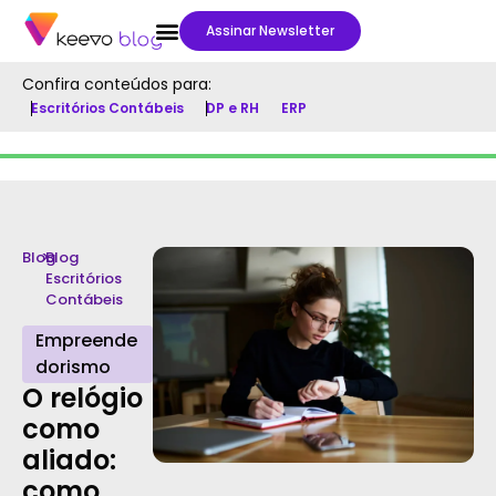
Assinar Newsletter
Confira conteúdos para:
Escritórios Contábeis
DP e RH
ERP
Blog
>
Blog
Escritórios
Contábeis
Empreende
dorismo
O relógio
como
aliado:
como