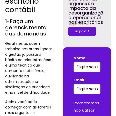
escritório
urgência: o
contábil
impacto da
desorganizaçã
o operacional
1-Faça um
nos escritórios
20 julho 2026
gerenciamento
ler post
das demandas
Geralmente, quem
trabalha em áreas ligadas
à gestão já possui o
Nome
*
hábito de criar listas. Essa
é uma técnica que
aumenta a eficiência,
auxiliando na
Email
*
administração, na
sinalização de prioridade
e no nível de dificuldade.
Assim, você pode
Prometemos
começar com as tarefas
não utilizar
mais urgentes e