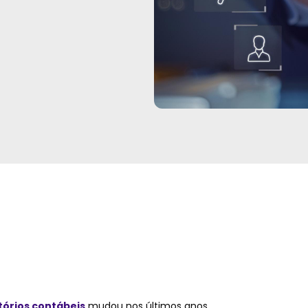
tórios contábeis
mudou nos últimos anos.