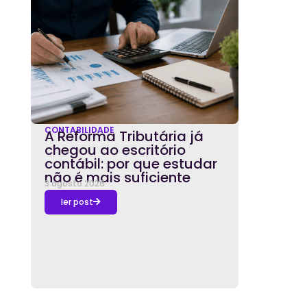
CONTABILIDADE
A Reforma Tributária já
chegou ao escritório
contábil: por que estudar
não é mais suficiente
3 agosto 2026
ler post