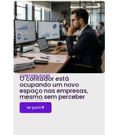
CONTABILIDADE
O contador está
ocupando um novo
espaço nas empresas,
mesmo sem perceber
27 julho 2026
ler post