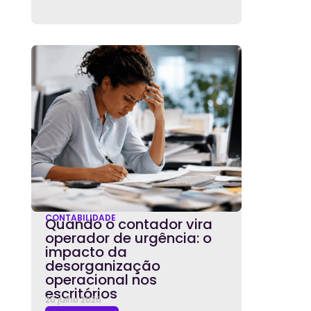
CONTABILIDADE
Quando o contador vira
operador de urgência: o
impacto da
desorganização
operacional nos
escritórios
20 julho 2026