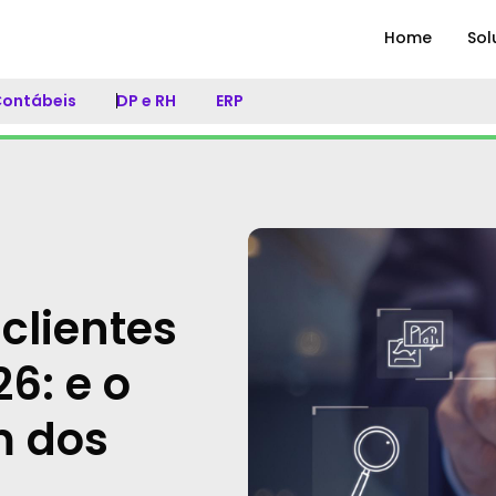
Home
Sol
 Contábeis
DP e RH
ERP
 clientes
6: e o
m dos