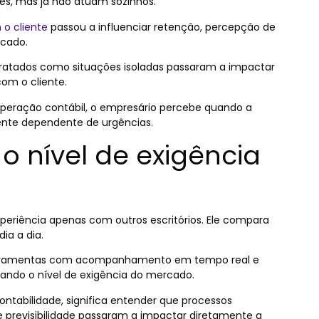
es, mas já não atuam sozinhos.
o cliente
passou a influenciar retenção, percepção de
rcado.
tratados como situações isoladas passaram a impactar
om o cliente.
eração contábil, o empresário percebe quando a
mente dependente de urgências.
 nível de exigência
eriência apenas com outros escritórios. Ele compara
ia a dia.
, ferramentas com acompanhamento em tempo real e
vando o nível de exigência do mercado.
contabilidade, significa entender que processos
de previsibilidade passaram a impactar diretamente a