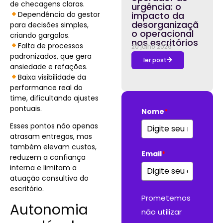
de checagens claras.
urgência: o
Dependência do gestor
impacto da
desorganizaçã
para decisões simples,
o operacional
criando gargalos.
nos escritórios
Falta de processos
20 julho 2026
padronizados, que gera
ler post
ansiedade e refações.
Baixa visibilidade da
performance real do
time, dificultando ajustes
pontuais.
Nome
*
Esses pontos não apenas
atrasam entregas, mas
também elevam custos,
Email
*
reduzem a confiança
interna e limitam a
atuação consultiva do
escritório.
Prometemos
Autonomia
não utilizar