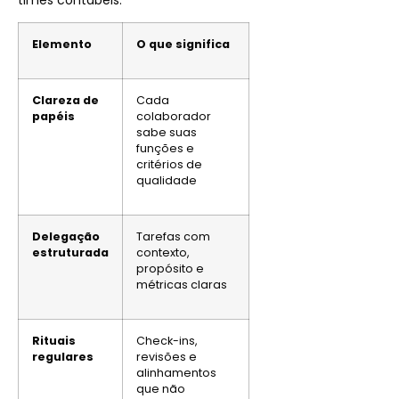
times contábeis.
Elemento
O que significa
Clareza de
Cada
papéis
colaborador
sabe suas
funções e
critérios de
qualidade
Delegação
Tarefas com
estruturada
contexto,
propósito e
métricas claras
Rituais
Check-ins,
regulares
revisões e
alinhamentos
que não