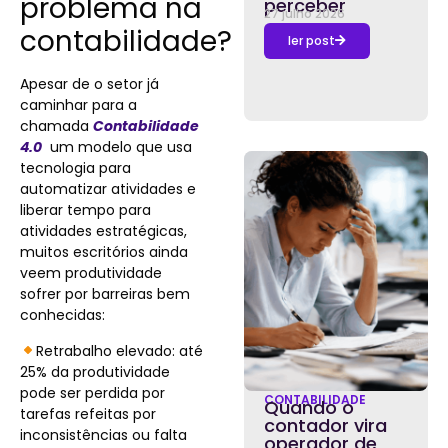
problema na
perceber
27 julho 2026
contabilidade?
ler post
Apesar de o setor já
caminhar para a
chamada
Contabilidade
4.0
um modelo que usa
tecnologia para
automatizar atividades e
liberar tempo para
atividades estratégicas,
muitos escritórios ainda
veem produtividade
sofrer por barreiras bem
conhecidas:
Retrabalho elevado: até
25% da produtividade
pode ser perdida por
CONTABILIDADE
Quando o
tarefas refeitas por
contador vira
inconsistências ou falta
operador de