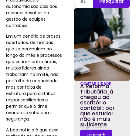
Pesquisar
autonomia são dois dos
maiores desafios na
gestão de equipes
contábeis.
Em um cenário de prazos
apertados, demandas
que se acumulam ao
longo do mês e processos
que variam entre áreas,
muitos líderes ainda
trabalham no limite, não
por falta de capacidade,
CONTABILIDADE
A Reforma
mas por falta de
Tributária já
estrutura para distribuir
chegou ao
responsabilidades e
escritório
permitir que o time
contábil: por
avance sozinho com
que estudar
não é mais
segurança.
suficiente
3 agosto 2026
A boa notícia é que essa
ler post