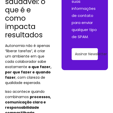
saudável: o
suas
que é e
informações
de contato
como
para enviar
impacta
qualquer tipo
resultados
de SPAM.
Autonomia não é apenas
“liberar tarefas”, é criar
Assinar Newsletter
um ambiente em que
cada colaborador sabe
exatamente
o que fazer,
por que fazer e quando
fazer
, com clareza de
qualidade esperada.
Isso acontece quando
combinamos
processos,
comunicação clara e
responsabilidade
compartilhada
.