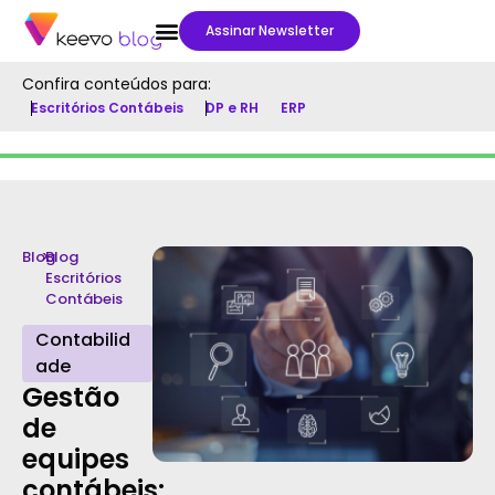
Assinar Newsletter
Confira conteúdos para:
Escritórios Contábeis
DP e RH
ERP
Blog
>
Blog
Escritórios
Contábeis
Contabilid
ade
Gestão
de
equipes
contábeis: