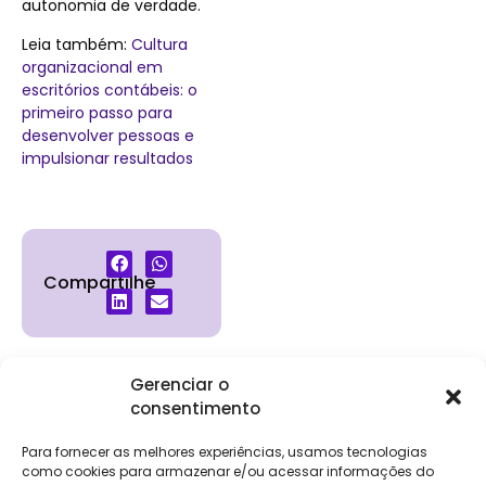
autonomia de verdade.
Leia também:
Cultura
organizacional em
escritórios contábeis: o
primeiro passo para
desenvolver pessoas e
impulsionar resultados
Compartilhe
Gerenciar o
consentimento
Institucional
Clientes
Para
Para
Keevo
Escritórios
Empresas
Sobre Nós
Contábeis
Login
Soluções
Para fornecer as melhores experiências, usamos tecnologias
Eventos
Holos
Trabalhe
como cookies para armazenar e/ou acessar informações do
DP e RH
NG Folha