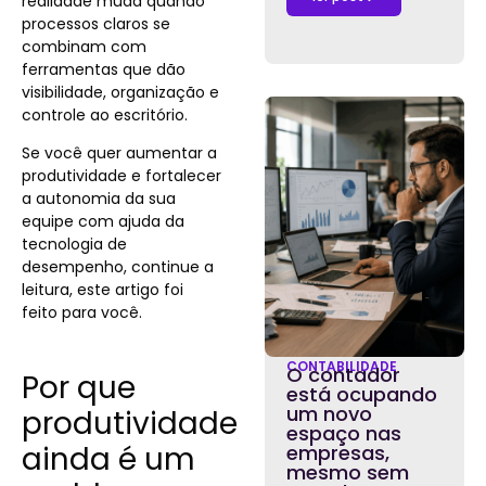
realidade muda quando
processos claros se
combinam com
ferramentas que dão
visibilidade, organização e
controle ao escritório.
Se você quer aumentar a
produtividade e fortalecer
a autonomia da sua
equipe com ajuda da
tecnologia de
desempenho, continue a
leitura, este artigo foi
feito para você.
CONTABILIDADE
O contador
Por que
está ocupando
um novo
produtividade
espaço nas
ainda é um
empresas,
mesmo sem