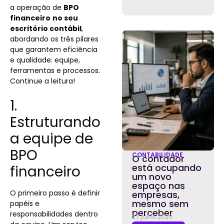
a operação de
BPO
financeiro
no seu
escritório contábil
,
abordando os três pilares
que garantem eficiência
e qualidade: equipe,
ferramentas e processos.
Continue a leitura!
1.
Estruturando
a equipe de
BPO
CONTABILIDADE
O contador
está ocupando
financeiro
um novo
espaço nas
O primeiro passo é definir
empresas,
mesmo sem
papéis e
perceber
responsabilidades dentro
27 julho 2026