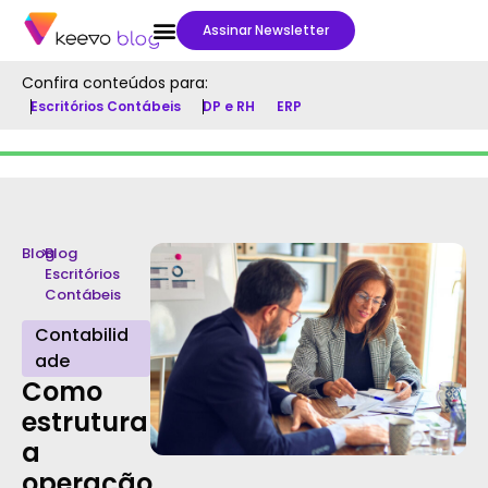
Assinar Newsletter
Confira conteúdos para:
Escritórios Contábeis
DP e RH
ERP
Blog
>
Blog
Escritórios
Contábeis
Contabilid
ade
Como
estruturar
a
operação