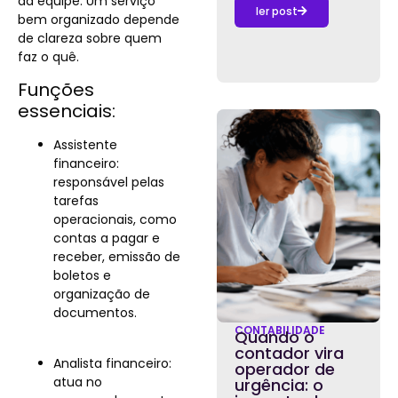
da equipe. Um serviço
ler post
bem organizado depende
de clareza sobre quem
faz o quê.
Funções
essenciais:
Assistente
financeiro:
responsável pelas
tarefas
operacionais, como
contas a pagar e
receber, emissão de
boletos e
organização de
documentos.
CONTABILIDADE
Quando o
contador vira
Analista financeiro:
operador de
atua no
urgência: o