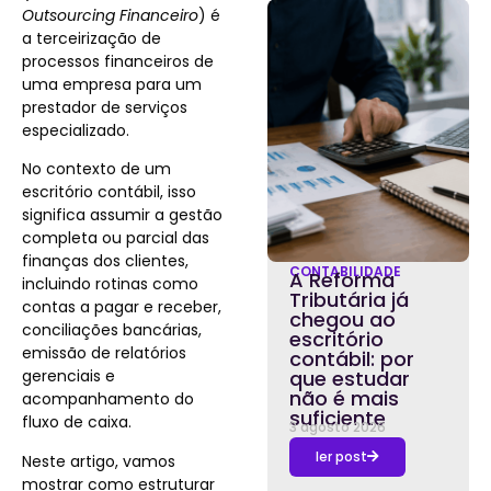
Outsourcing Financeiro
) é
a terceirização de
processos financeiros de
uma empresa para um
prestador de serviços
especializado.
No contexto de um
escritório contábil, isso
significa assumir a gestão
completa ou parcial das
finanças dos clientes,
CONTABILIDADE
A Reforma
incluindo rotinas como
Tributária já
contas a pagar e receber,
chegou ao
conciliações bancárias,
escritório
emissão de relatórios
contábil: por
gerenciais e
que estudar
não é mais
acompanhamento do
suficiente
fluxo de caixa.
3 agosto 2026
ler post
Neste artigo, vamos
mostrar como estruturar