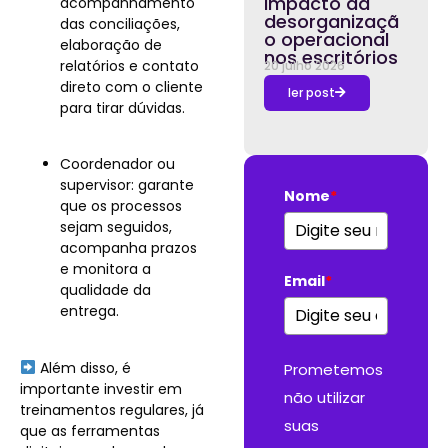
impacto da
acompanhamento
desorganizaçã
das conciliações,
o operacional
elaboração de
nos escritórios
relatórios e contato
20 julho 2026
direto com o cliente
ler post
para tirar dúvidas.
Coordenador ou
supervisor: garante
Nome
*
que os processos
sejam seguidos,
acompanha prazos
e monitora a
Email
*
qualidade da
entrega.
Além disso, é
Prometemos
importante investir em
não utilizar
treinamentos regulares, já
suas
que as ferramentas