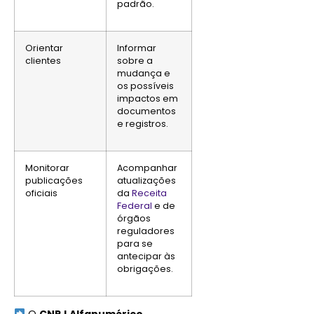
padrão.
Orientar
Informar
clientes
sobre a
mudança e
os possíveis
impactos em
documentos
e registros.
Monitorar
Acompanhar
publicações
atualizações
oficiais
da
Receita
Federal
e de
órgãos
reguladores
para se
antecipar às
obrigações.
O
CNPJ Alfanumérico