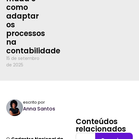
como
adaptar
os
processos
na
contabilidade
15 de setembro
de 2025
escrito por
Anna Santos
Conteúdos
relacionados
O
Cadastro Nacional da