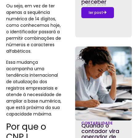
perceber
27 julho 2026
Ou seja, em vez de ter
apenas a sequência
ler post
numérica de 14 dígitos,
como conhecemos hoje,
o identificador passará a
permitir combinações de
números e caracteres
alfabéticos.
Essa mudança
acompanha uma
tendência internacional
de atualização dos
registros empresariais e
atende à necessidade de
ampliar a base numérica,
que está próxima da sua
capacidade máxima.
CONTABILIDADE
Por que o
Quando o
contador vira
CNPJ
operador de