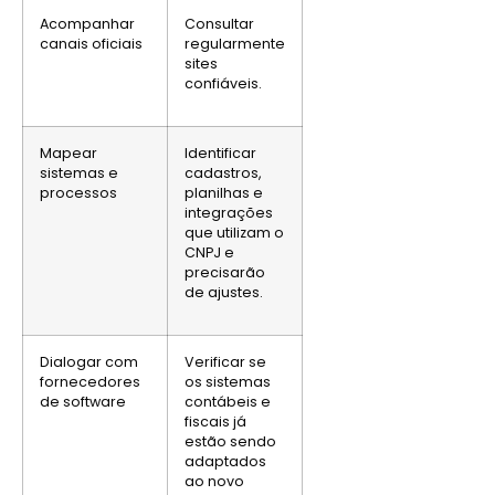
Acompanhar
Consultar
canais oficiais
regularmente
sites
confiáveis.
Mapear
Identificar
sistemas e
cadastros,
processos
planilhas e
integrações
que utilizam o
CNPJ e
precisarão
de ajustes.
Dialogar com
Verificar se
fornecedores
os sistemas
de software
contábeis e
fiscais já
estão sendo
adaptados
ao novo