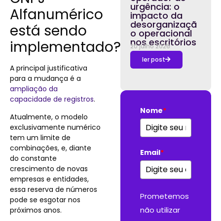
urgência: o
Alfanumérico
impacto da
desorganizaçã
está sendo
o operacional
nos escritórios
implementado?
20 julho 2026
ler post
A principal justificativa
para a mudança é a
ampliação da
capacidade de registros
.
Nome
*
Atualmente, o modelo
exclusivamente numérico
tem um limite de
combinações, e, diante
Email
*
do constante
crescimento de novas
empresas e entidades,
essa reserva de números
Prometemos
pode se esgotar nos
não utilizar
próximos anos.