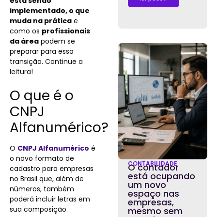
está sendo
implementado, o que
muda na prática
e
como os
profissionais
da área
podem se
preparar para essa
transição. Continue a
leitura!
O que é o
CNPJ
Alfanumérico?
O
CNPJ Alfanumérico
é
o novo formato de
CONTABILIDADE
O contador
cadastro para empresas
está ocupando
no Brasil que, além de
um novo
números, também
espaço nas
poderá incluir letras em
empresas,
sua composição.
mesmo sem