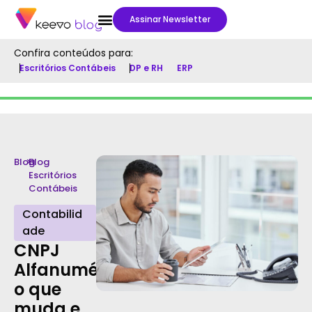
Assinar Newsletter
Confira conteúdos para:
Escritórios Contábeis
DP e RH
ERP
Blog
>
Blog
Escritórios
Contábeis
Contabilid
ade
CNPJ
Alfanumérico:
o que
muda e