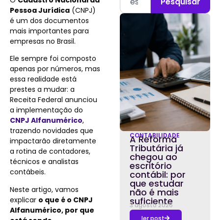
Pesquisar
Pessoa Jurídica
(CNPJ)
é um dos documentos
mais importantes para
empresas no Brasil.
Ele sempre foi composto
apenas por números, mas
essa realidade está
prestes a mudar: a
Receita Federal anunciou
a implementação do
CNPJ Alfanumérico
,
trazendo novidades que
CONTABILIDADE
A Reforma
impactarão diretamente
Tributária já
a rotina de contadores,
chegou ao
técnicos e analistas
escritório
contábeis.
contábil: por
que estudar
Neste artigo, vamos
não é mais
explicar
o que é o CNPJ
suficiente
3 agosto 2026
Alfanumérico, por que
ler post