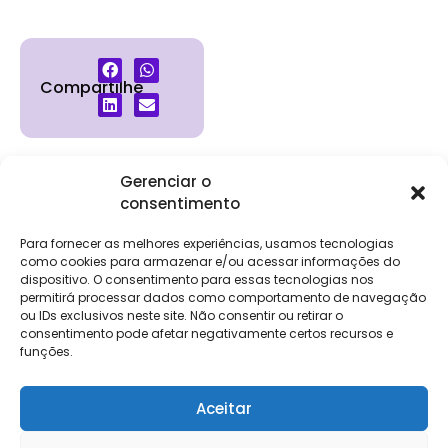
Compartilhe
Gerenciar o
consentimento
Institucional
Clientes
Para
Para
Keevo
Escritórios
Empresas
Sobre Nós
Contábeis
Login
Soluções
Para fornecer as melhores experiências, usamos tecnologias
Eventos
Holos
Trabalhe
como cookies para armazenar e/ou acessar informações do
DP e RH
NG Folha
dispositivo. O consentimento para essas tecnologias nos
Conosco
NG Essence
permitirá processar dados como comportamento de navegação
eKeep
Contato
ou IDs exclusivos neste site. Não consentir ou retirar o
Soluções
consentimento pode afetar negativamente certos recursos e
Relatório de
ERP
funções.
Alpha
Transparência
Salarial
FisCo
Aceitar