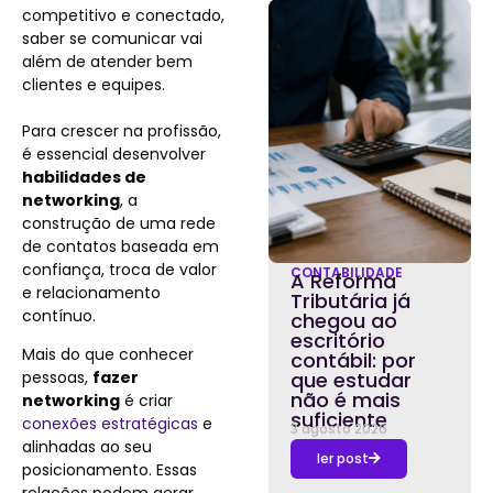
competitivo e conectado,
saber se comunicar vai
além de atender bem
clientes e equipes.
Para crescer na profissão,
é essencial desenvolver
habilidades de
networking
, a
construção de uma rede
de contatos baseada em
confiança, troca de valor
CONTABILIDADE
A Reforma
e relacionamento
Tributária já
contínuo.
chegou ao
escritório
Mais do que conhecer
contábil: por
pessoas,
fazer
que estudar
não é mais
networking
é criar
suficiente
conexões estratégicas
e
3 agosto 2026
alinhadas ao seu
ler post
posicionamento. Essas