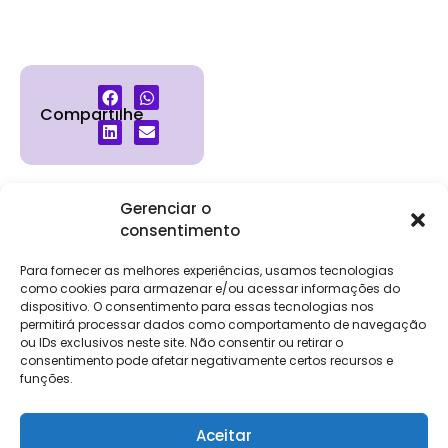
Compartilhe
Gerenciar o
consentimento
Institucional
Clientes
Para
Para
Keevo
Escritórios
Empresas
Sobre Nós
Contábeis
Login
Soluções
Para fornecer as melhores experiências, usamos tecnologias
Eventos
Holos
Trabalhe
como cookies para armazenar e/ou acessar informações do
DP e RH
NG Folha
dispositivo. O consentimento para essas tecnologias nos
Conosco
NG Essence
permitirá processar dados como comportamento de navegação
eKeep
Contato
ou IDs exclusivos neste site. Não consentir ou retirar o
Soluções
consentimento pode afetar negativamente certos recursos e
Relatório de
ERP
funções.
Alpha
Transparência
Salarial
FisCo
Aceitar