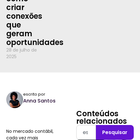
criar
conexões
que
geram
oportunidades
28 de julho de
2025
escrito por
Anna Santos
Conteúdos
relacionados
No mercado contábil,
Pesquisar
cada vez mais