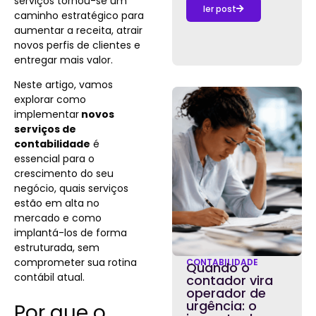
serviços tornou-se um
ler post
caminho estratégico para
aumentar a receita, atrair
novos perfis de clientes e
entregar mais valor.
Neste artigo, vamos
explorar
como
implementar
novos
serviços de
contabilidade
é
essencial para o
crescimento do seu
negócio, quais serviços
estão em alta no
mercado e como
implantá-los de forma
estruturada, sem
comprometer sua
rotina
CONTABILIDADE
Quando o
contá
bil atual
.
contador vira
operador de
urgência: o
Por que o