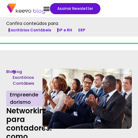
Assinar Newsletter
Confira conteúdos para:
Escritórios Contábeis
DP e RH
ERP
Blog
>
Blog
Escritórios
Contábeis
Empreende
dorismo
Networking
para
contadores:
como