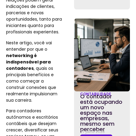
relações podem gerar
indicações de clientes,
parcerias e novas
oportunidades, tanto para
iniciantes quanto para
profissionais experientes.
Neste artigo, você vai
entender por que o
networking é
indispensável para
contadores
, quais os
principais benefícios e
como começar a
construir conexões que
realmente impulsionam
CONTABILIDADE
O contador
sua carreira.
está ocupando
um novo
Para contadores
espaço nas
autônomos e escritórios
empresas,
mesmo sem
contábeis que desejam
perceber
crescer, diversificar seus
27 julho 2026