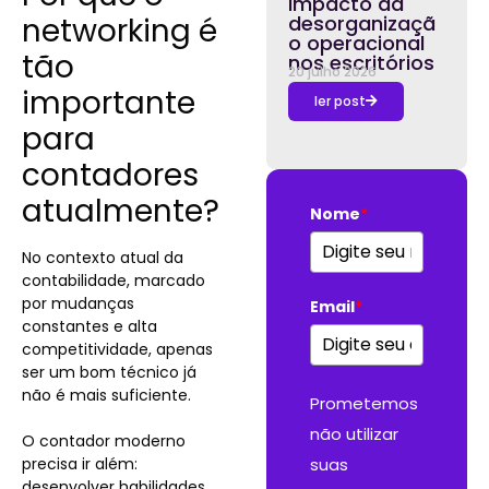
impacto da
networking é
desorganizaçã
o operacional
tão
nos escritórios
20 julho 2026
importante
ler post
para
contadores
atualmente?
Nome
*
No contexto atual da
contabilidade, marcado
por mudanças
Email
*
constantes e alta
competitividade, apenas
ser um bom técnico já
não é mais suficiente.
Prometemos
não utilizar
O contador moderno
precisa ir além:
suas
desenvolver habilidades