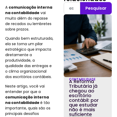
A
comunicação interna
Pesquisar
na contabilidade
vai
muito além do repasse
de recados ou lembretes
sobre prazos.
Quando bem estruturada,
ela se torna um pilar
estratégico que impacta
diretamente a
produtividade, a
qualidade das entregas e
o clima organizacional
dos escritórios contábeis.
CONTABILIDADE
A Reforma
Tributária já
Neste artigo, você vai
chegou ao
entender por que a
escritório
comunicação interna
contábil: por
na contabilidade
é tão
que estudar
importante, quais são os
não é mais
principais desafios
suficiente
3 agosto 2026