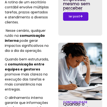
A rotina de um escritório
mesmo sem
contábil envolve múltiplas
perceber
27 julho 2026
tarefas, prazos apertados
ler post
e atendimento a diversos
clientes.
Nesse cenário, qualquer
ruído na
comunicação
interna
pode gerar
impactos significativos no
dia a dia da operação.
Quando bem estruturada,
a
comunicação entre
equipes e gestores
promove mais clareza na
execução das tarefas e
mais consistência nas
entregas.
O alinhamento interno
CONTABILIDADE
garante que informações
Quando o