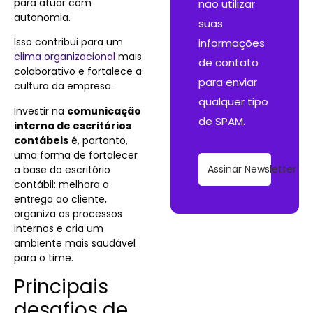
para atuar com
não utilizar
autonomia.
suas
Isso contribui para um
informações
clima organizacional
mais
de contato
colaborativo e fortalece a
para enviar
cultura da empresa.
qualquer tipo
Investir na
comunicação
de SPAM.
interna de escritórios
contábeis
é, portanto,
uma forma de fortalecer
Assinar Newsletter
a base do escritório
contábil: melhora a
entrega ao cliente,
organiza os processos
internos e cria um
ambiente mais saudável
para o time.
Principais
desafios de