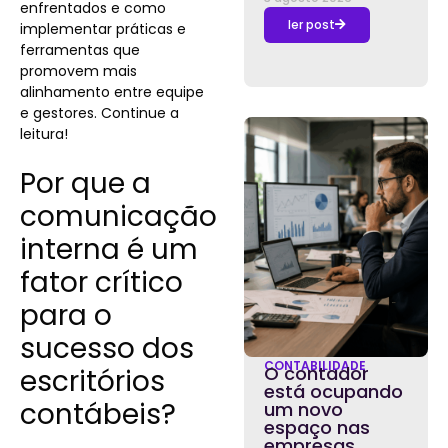
enfrentados e como
ler post
implementar práticas e
ferramentas que
promovem mais
alinhamento entre equipe
e gestores. Continue a
leitura!
Por que a
comunicação
interna é um
fator crítico
para o
sucesso dos
CONTABILIDADE
O contador
escritórios
está ocupando
contábeis?
um novo
espaço nas
empresas,