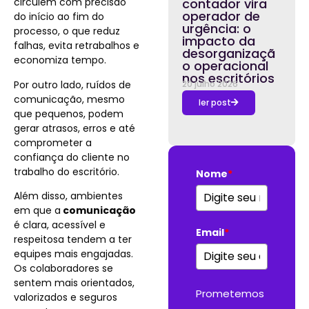
circulem com precisão
contador vira
operador de
do início ao fim do
urgência: o
processo, o que reduz
impacto da
falhas, evita retrabalhos e
desorganizaçã
economiza tempo.
o operacional
nos escritórios
Por outro lado, ruídos de
20 julho 2026
comunicação, mesmo
ler post
que pequenos, podem
gerar atrasos, erros e até
comprometer a
confiança do cliente no
trabalho do escritório.
Nome
*
Além disso, ambientes
em que a
comunicação
é clara, acessível e
Email
*
respeitosa tendem a ter
equipes mais engajadas.
Os colaboradores se
sentem mais orientados,
Prometemos
valorizados e seguros