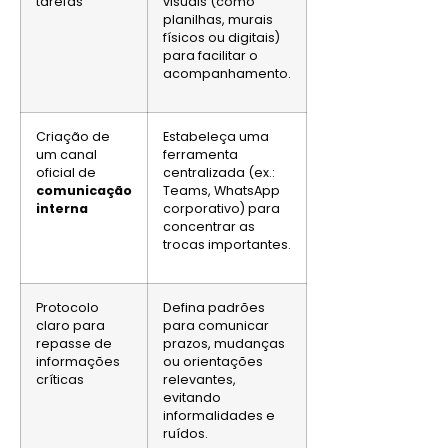
tarefas
visuais (como
planilhas, murais
físicos ou digitais)
para facilitar o
acompanhamento.
Criação de
Estabeleça uma
um canal
ferramenta
oficial de
centralizada (ex.:
comunicação
Teams, WhatsApp
interna
corporativo) para
concentrar as
trocas importantes.
Protocolo
Defina padrões
claro para
para comunicar
repasse de
prazos, mudanças
informações
ou orientações
críticas
relevantes,
evitando
informalidades e
ruídos.