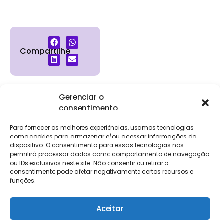
Compartilhe
Gerenciar o
consentimento
Institucional
Clientes
Para
Para
Keevo
Escritórios
Empresas
Sobre Nós
Contábeis
Login
Soluções
Para fornecer as melhores experiências, usamos tecnologias
Eventos
Holos
Trabalhe
como cookies para armazenar e/ou acessar informações do
DP e RH
NG Folha
dispositivo. O consentimento para essas tecnologias nos
Conosco
NG Essence
permitirá processar dados como comportamento de navegação
eKeep
Contato
ou IDs exclusivos neste site. Não consentir ou retirar o
Soluções
consentimento pode afetar negativamente certos recursos e
Relatório de
ERP
funções.
Alpha
Transparência
Salarial
FisCo
Aceitar