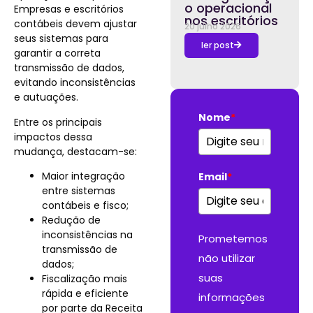
o operacional
Empresas e escritórios
nos escritórios
contábeis devem ajustar
20 julho 2026
seus sistemas para
ler post
garantir a correta
transmissão de dados,
evitando inconsistências
e autuações.
Nome
*
Entre os principais
impactos dessa
mudança, destacam-se:
Maior integração
Email
*
entre sistemas
contábeis e fisco;
Redução de
inconsistências na
Prometemos
transmissão de
não utilizar
dados;
suas
Fiscalização mais
rápida e eficiente
informações
por parte da Receita