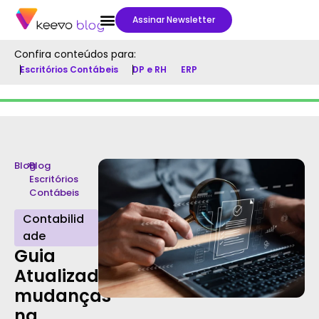
Assinar Newsletter
Confira conteúdos para:
Escritórios Contábeis
DP e RH
ERP
Blog
>
Blog
Escritórios
Contábeis
Contabilid
ade
Guia
Atualizado:
mudanças
na