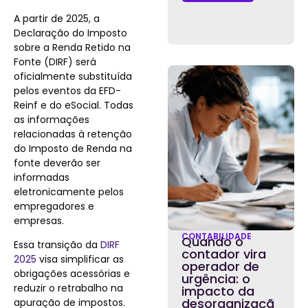
A partir de 2025, a
Declaração do Imposto
sobre a Renda Retido na
Fonte (DIRF) será
oficialmente substituída
pelos eventos da EFD-
Reinf e do eSocial. Todas
as informações
relacionadas à retenção
do Imposto de Renda na
fonte deverão ser
informadas
eletronicamente pelos
empregadores e
empresas.
CONTABILIDADE
Quando o
Essa transição da
DIRF
contador vira
2025
visa simplificar as
operador de
obrigações acessórias e
urgência: o
reduzir o retrabalho na
impacto da
desorganizaçã
apuração de impostos.