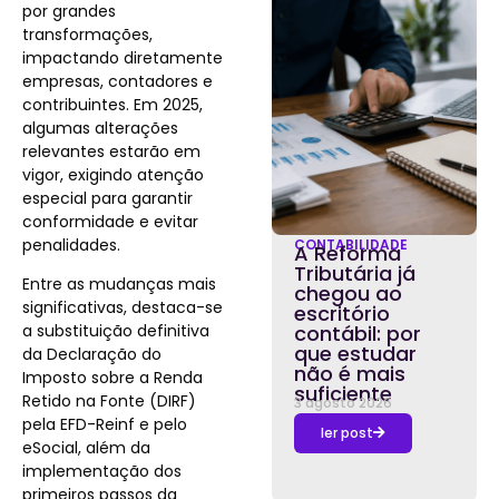
por grandes
transformações,
impactando diretamente
empresas, contadores e
contribuintes. Em 2025,
algumas alterações
relevantes estarão em
vigor, exigindo atenção
especial para garantir
conformidade e evitar
penalidades.
CONTABILIDADE
A Reforma
Tributária já
Entre as mudanças mais
chegou ao
significativas, destaca-se
escritório
a substituição definitiva
contábil: por
que estudar
da Declaração do
não é mais
Imposto sobre a Renda
suficiente
Retido na Fonte (DIRF)
3 agosto 2026
pela EFD-Reinf e pelo
ler post
eSocial, além da
implementação dos
primeiros passos da