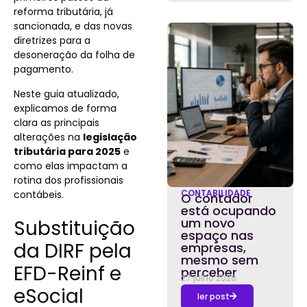
reforma tributária, já
sancionada, e das novas
diretrizes para a
desoneração da folha de
pagamento.
Neste guia atualizado,
explicamos de forma
clara as principais
alterações na
legislação
tributária para 2025
e
como elas impactam a
rotina dos profissionais
CONTABILIDADE
contábeis.
O contador
está ocupando
um novo
Substituição
espaço nas
da DIRF pela
empresas,
mesmo sem
EFD-Reinf e
perceber
27 julho 2026
eSocial
ler post