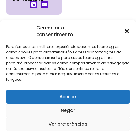
Gerenciar o
consentimento
Institucional
Clientes
Para
Para
Keevo
Escritórios
Empresas
Sobre Nós
Contábeis
Login
Soluções
Para fornecer as melhores experiências, usamos tecnologias
Eventos
Holos
Trabalhe
como cookies para armazenar e/ou acessar informações do
DP e RH
NG Folha
dispositivo. O consentimento para essas tecnologias nos
Conosco
NG Essence
permitirá processar dados como comportamento de navegação
eKeep
Contato
ou IDs exclusivos neste site. Não consentir ou retirar o
Soluções
consentimento pode afetar negativamente certos recursos e
Relatório de
ERP
funções.
Alpha
Transparência
Salarial
FisCo
Aceitar
Negar
Keevo Software | CNPJ: 14.766.429/0001-07
Ver preferências
Rua Rio de Janeiro, 1462 – Lourdes, Belo Horizonte – MG, 30160-042
Política e Privacidade