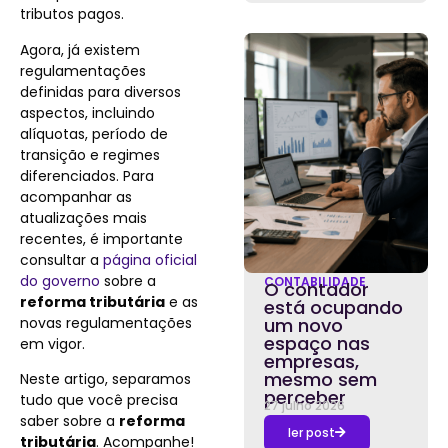
tributos pagos.
Agora, já existem
regulamentações
definidas para diversos
aspectos, incluindo
alíquotas, período de
transição e regimes
diferenciados. Para
acompanhar as
atualizações mais
recentes, é importante
consultar a
página oficial
do governo
sobre a
CONTABILIDADE
O contador
reforma tributária
e as
está ocupando
novas regulamentações
um novo
espaço nas
em vigor.
empresas,
mesmo sem
Neste artigo, separamos
perceber
tudo que você precisa
27 julho 2026
saber sobre a
reforma
ler post
tributária
. Acompanhe!