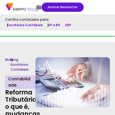
Assinar Newsletter
Confira conteúdos para:
Escritórios Contábeis
DP e RH
ERP
Blog
>
Blog
Escritórios
Contábeis
Contabilid
ade
Reforma
Tributária:
o que é,
mudanças