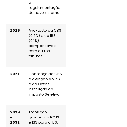
e
regulamentação
do novo sistema.
2026
Ano-teste da CBS
(0,9%) e do IBS
(0,1%),
compensáveis
com outros
tributos.
2027
Cobrança da CBS
e extinção do PIS
e da Cofins.
Instituição do
Imposto Seletivo.
2029
Transição
–
gradual do ICMS
2032
e ISS para o IBS.