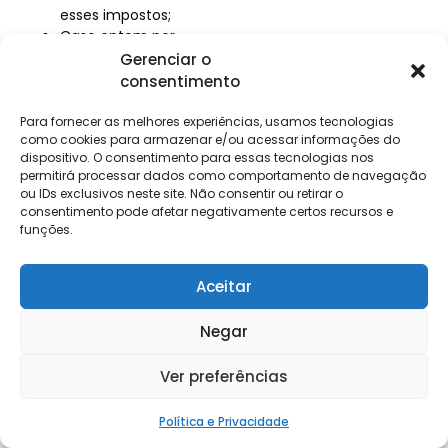
esses impostos;
Caso optem por
recolher dentro do
Gerenciar o
Simples, será
consentimento
possível transferir o
valor dos impostos
Para fornecer as melhores experiências, usamos tecnologias
pagos aos seus
como cookies para armazenar e/ou acessar informações do
dispositivo. O consentimento para essas tecnologias nos
clientes.
permitirá processar dados como comportamento de navegação
É importante destacar
ou IDs exclusivos neste site. Não consentir ou retirar o
que de acordo com a
consentimento pode afetar negativamente certos recursos e
Agência Senado
, a cada 5
funções.
anos será reavaliado o
aumento da carga
Aceitar
tributária e os benefícios
fiscais.
Negar
Neste artigo, reunimos
muitas informações
Ver preferências
sobre a
Reforma
Tributária
, mas para não
Política e Privacidade
perder nenhuma