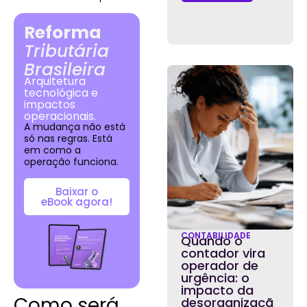
Reforma
Tributária
Brasileira
Arquitetura
tecnológica e
impactos
operacionais.
A mudança não está
só nas regras. Está
em como a
operação funciona.
Baixar o
eBook agora!
CONTABILIDADE
Quando o
contador vira
operador de
urgência: o
impacto da
Como será
desorganizaçã