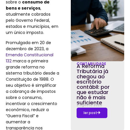
sobre o
consumo de
bens e serviços
,
atualmente cobrados
pelo Governo Federal,
estados e municípios, em
um único imposto.
Promulgada em 20 de
dezembro de 2023, a
Emenda Constitucional
132
marca a primeira
CONTABILIDADE
A Reforma
grande reforma no
Tributária já
sistema tributário desde a
chegou ao
Constituição de 1988. O
escritório
seu objetivo é simplificar
contábil: por
a cobrança de impostos
que estudar
não é mais
sobre o consumo,
suficiente
incentivar o crescimento
3 agosto 2026
econômico, reduzir a
ler post
“Guerra Fiscal” e
aumentar a
transparência nos