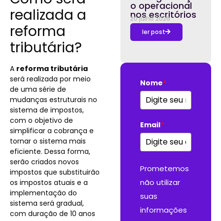
o operacional
realizada a
nos escritórios
20 julho 2026
reforma
ler post
tributária?
A
reforma tributária
será realizada por meio
Nome
*
de uma série de
mudanças estruturais no
sistema de impostos,
com o objetivo de
Email
*
simplificar a cobrança e
tornar o sistema mais
eficiente. Dessa forma,
serão criados novos
Prometemos
impostos que substituirão
não utilizar
os impostos atuais e a
implementação do
suas
sistema será gradual,
informações
com duração de 10 anos