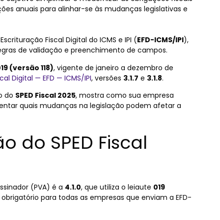
ções anuais para alinhar-se às mudanças legislativas e
crituração Fiscal Digital do ICMS e IPI (
EFD-ICMS/IPI
),
 regras de validação e preenchimento de campos.
19 (versão 118)
, vigente de janeiro a dezembro de
cal Digital — EFD — ICMS/IPI
, versões
3.1.7
e
3.1.8
.
io do
SPED Fiscal 2025
, mostra como sua empresa
sentar quais mudanças na legislação podem afetar a
ão do SPED Fiscal
ssinador (PVA) é a
4.1.0
, que utiliza o leiaute
019
é obrigatório para todas as empresas que enviam a EFD-