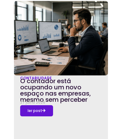
CONTABILIDADE
O contador está
ocupando um novo
espaço nas empresas,
mesmo sem perceber
27 julho 2026
ler post