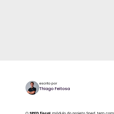
escrito por
Thiago Feitosa
O
SPED fiscal
, módulo do projeto Sped, tem como 