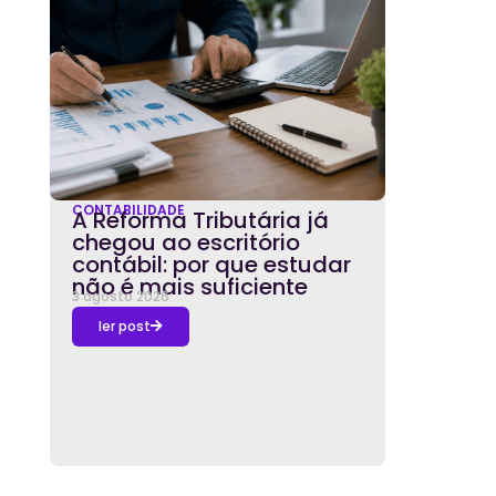
CONTABILIDADE
A Reforma Tributária já
chegou ao escritório
contábil: por que estudar
não é mais suficiente
3 agosto 2026
ler post