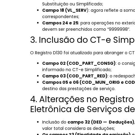
Substituição ou Simplificado;
Campo 18 (VL_SERV
): agora reflete a soma
correspondentes;
Campos 24 e 25
: para operações no exter
devem ser preenchidos como “9999998”.
3. Inclusão do CT-e Simp
O Registro D130 foi atualizado para abranger o CT
Campo 02 (COD_PART_CONSG)
: o cons
informado no CT-e Simplificado;
Campo 03 (COD_PART_RED)
: o redespac
Campos 05 e 06 (COD_MUN_ORIG e CO
destino das prestações de serviço.
4. Alterações no Registr
Eletrônica de Serviços
Inclusão do
campo 32 (DED — Deduções)
valor total considera as deduções;
Os campos 23 (Finalidade da emissão)