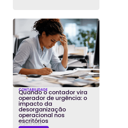
CONTABILIDADE
Quando o contador vira
operador de urgência: o
impacto da
desorganização
operacional nos
escritórios
20 julho 2026