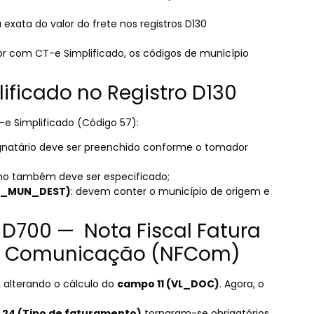
 exata do valor do frete nos registros D130
ior com CT-e Simplificado, os códigos de município
lificado no Registro D130
-e Simplificado (Código 57):
ignatário deve ser preenchido conforme o tomador
ho também deve ser especificado;
D_MUN_DEST)
: devem conter o município de origem e
o D700 — Nota Fiscal Fatura
 de Comunicação (NFCom)
, alterando o cálculo do
campo 11 (VL_DOC)
. Agora, o
e
24 (Tipo de faturamento)
tornaram-se obrigatórios