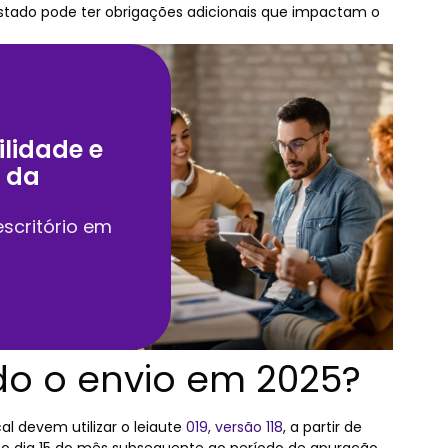
estado pode ter obrigações adicionais que impactam o
lidade e
 da
scritório em
do o envio em 2025?
al devem utilizar o leiaute
019, versão 118
, a partir de