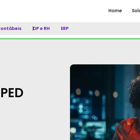
Home
Sol
 Contábeis
DP e RH
ERP
SPED