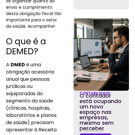
se organizar quanto ao
envio e cumprimento
desta obrigação fiscal tão
importante para o setor
da saúde. Acompanhe!
O que é a
DEMED?
A
DMED
é uma
obrigação acessória
anual que pessoas
jurídicas ou
equiparadas do
CONTABILIDADE
O contador
segmento da saúde
está ocupando
um novo
(clínicas, hospitais,
espaço nas
laboratórios e planos
empresas,
de saúde) precisam
mesmo sem
perceber
apresentar à Receita
27 julho 2026