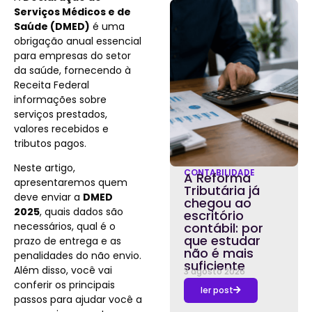
Serviços Médicos e de
Saúde (DMED)
é uma
obrigação anual essencial
para empresas do setor
da saúde, fornecendo à
Receita Federal
informações sobre
serviços prestados,
valores recebidos e
tributos pagos.
Neste artigo,
CONTABILIDADE
A Reforma
apresentaremos quem
Tributária já
deve enviar a
DMED
chegou ao
2025
, quais dados são
escritório
necessários, qual é o
contábil: por
que estudar
prazo de entrega e as
não é mais
penalidades do não envio.
suficiente
Além disso, você vai
3 agosto 2026
conferir os principais
ler post
passos para ajudar você a