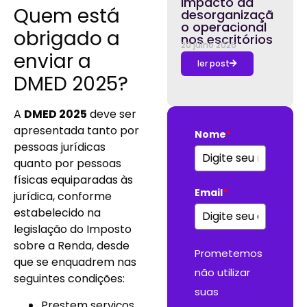
impacto da
Quem está
desorganizaçã
o operacional
obrigado a
nos escritórios
20 julho 2026
enviar a
ler post
DMED 2025?
A
DMED 2025
deve ser
apresentada tanto por
Nome
*
pessoas jurídicas
quanto por pessoas
físicas equiparadas às
Email
*
jurídica, conforme
estabelecido na
legislação do Imposto
sobre a Renda, desde
Prometemos
que se enquadrem nas
não utilizar
seguintes condições:
suas
Prestem serviços