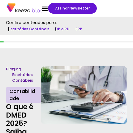
Assinar Newsletter
Confira conteúdos para:
Escritórios Contábeis
DP e RH
ERP
Blog
>
Blog
Escritórios
Contábeis
Contabilid
ade
O que é
DMED
2025?
Saiba