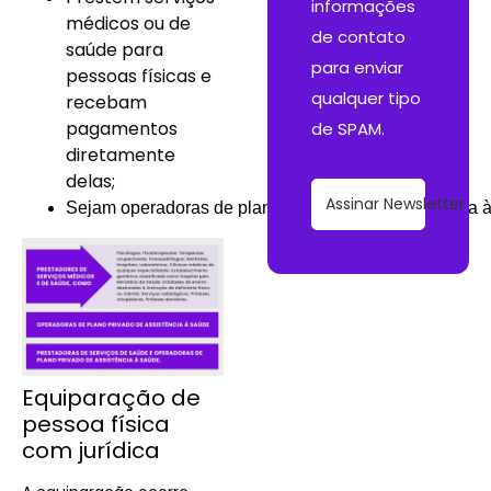
informações
médicos ou de
de contato
saúde para
para enviar
pessoas físicas e
qualquer tipo
recebam
pagamentos
de SPAM.
diretamente
delas;
Assinar Newsletter
Sejam operadoras de planos privados de assistência 
Equiparação de
pessoa física
com jurídica