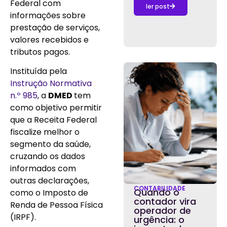
Federal com
ler post
informações sobre
prestação de serviços,
valores recebidos e
tributos pagos.
Instituída pela
Instrução Normativa
n.º 985
,
a
DMED
tem
como objetivo permitir
que a Receita Federal
fiscalize melhor o
segmento da saúde,
cruzando os dados
informados com
outras declarações,
CONTABILIDADE
Quando o
como o Imposto de
contador vira
Renda de Pessoa Física
operador de
(IRPF).
urgência: o