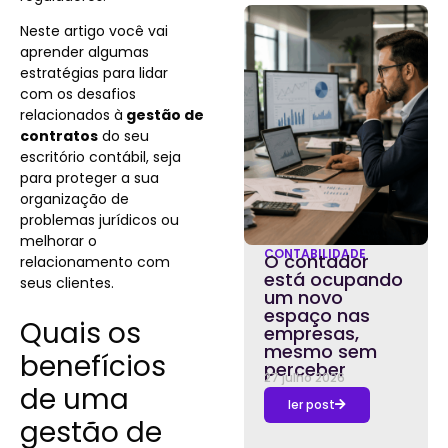
Neste artigo você vai
aprender algumas
estratégias para lidar
com os desafios
relacionados à
gestão de
contratos
do seu
escritório contábil, seja
para proteger a sua
organização de
problemas jurídicos ou
melhorar o
CONTABILIDADE
O contador
relacionamento com
está ocupando
seus clientes.
um novo
espaço nas
Quais os
empresas,
mesmo sem
benefícios
perceber
27 julho 2026
de uma
ler post
gestão de