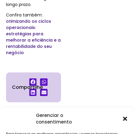
longo prazo.
Confira também:
otimizando os ciclos
operacionais:
estratégias para
melhorar a eficiência e a
rentabilidade do seu
negócio
Compartilhe
Gerenciar o
consentimento
Institucional
Clientes
Para
Para
Keevo
Escritórios
Empresas
Sobre Nós
Contábeis
Login
Soluções
Para fornecer as melhores experiências, usamos tecnologias