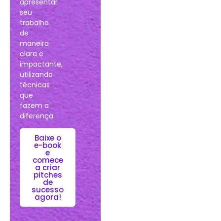
apresentar
seu
trabalho
de
maneira
clara e
impactante,
utilizando
técnicas
que
fazem a
diferença.
Baixe o
e-book
e
comece
a criar
pitches
de
sucesso
agora!