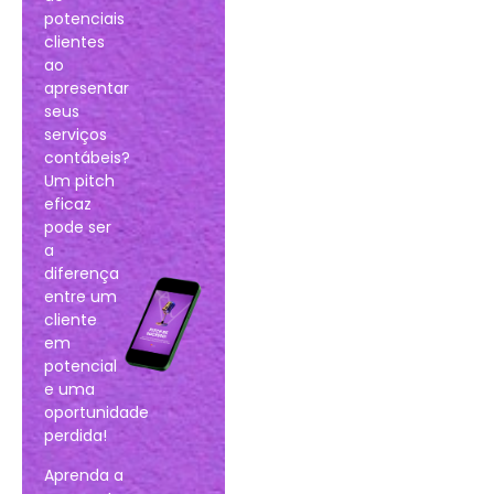
potenciais
clientes
ao
apresentar
seus
serviços
contábeis?
Um pitch
eficaz
pode ser
a
diferença
entre um
cliente
em
potencial
e uma
oportunidade
perdida!
Aprenda a