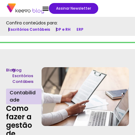
Assinar Newsletter
Confira conteúdos para:
Escritórios Contábeis
DP e RH
ERP
Blog
>
Blog
Escritórios
Contábeis
Contabilid
ade
Como
fazer a
gestão
de