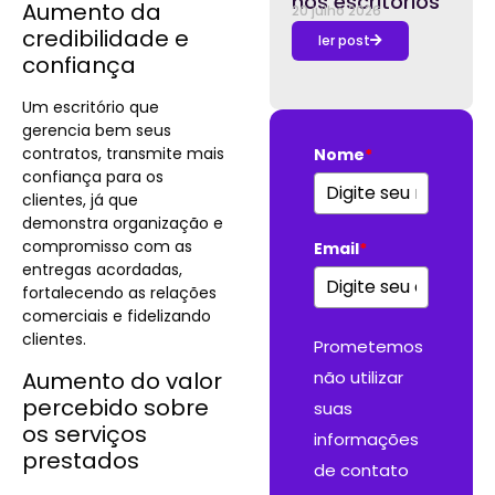
nos escritórios
Aumento da
20 julho 2026
credibilidade e
ler post
confiança
Um escritório que
gerencia bem seus
contratos, transmite mais
Nome
*
confiança para os
clientes, já que
demonstra organização e
compromisso com as
Email
*
entregas acordadas,
fortalecendo as relações
comerciais e fidelizando
clientes​.
Prometemos
Aumento do valor
não utilizar
percebido sobre
suas
os serviços
informações
prestados
de contato