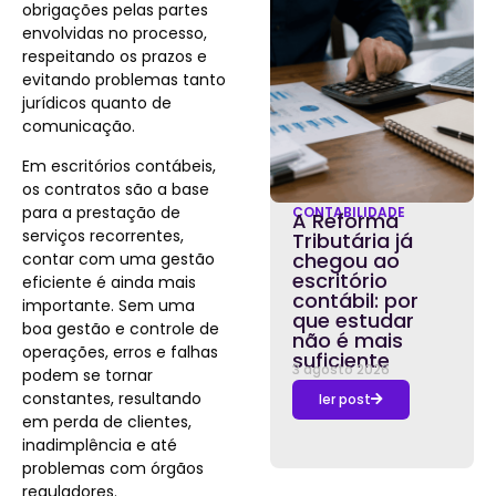
obrigações pelas partes
envolvidas no processo,
respeitando os prazos e
evitando problemas tanto
jurídicos quanto de
comunicação.
Em escritórios contábeis,
os contratos são a base
para a prestação de
CONTABILIDADE
A Reforma
serviços recorrentes,
Tributária já
chegou ao
contar com uma gestão
escritório
eficiente é ainda mais
contábil: por
importante. Sem uma
que estudar
boa gestão e controle de
não é mais
operações, erros e falhas
suficiente
3 agosto 2026
podem se tornar
constantes, resultando
ler post
em perda de clientes,
inadimplência e até
problemas com órgãos
reguladores.