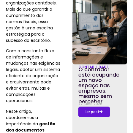
organizações contábeis.
Mais do que garantir o
cumprimento das
normas fiscais, essa
gestão é uma escolha
estratégica para o
sucesso do escritório.
Com o constante fluxo
de informações e
mudanças nas exigências
CONTABILIDADE
O contador
legais, adotar um sistema
está ocupando
eficiente de organização
um novo
e arquivamento pode
espaço nas
evitar erros, multas e
empresas,
complicações
mesmo sem
operacionais.
perceber
27 julho 2026
Neste artigo,
ler post
abordaremos a
importância da
gestão
dos documentos