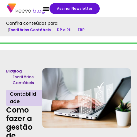
Assinar Newsletter
Confira conteúdos para:
Escritórios Contábeis
DP e RH
ERP
Blog
>
Blog
Escritórios
Contábeis
Contabilid
ade
Como
fazer a
gestão
de