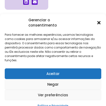
Gerenciar o
consentimento
Institucional
Clientes
Para
Para
Keevo
Escritórios
Empresas
Sobre Nós
Contábeis
Login
Soluções
Para fornecer as melhores experiências, usamos tecnologias
Eventos
Holos
Trabalhe
como cookies para armazenar e/ou acessar informações do
DP e RH
NG Folha
dispositivo. O consentimento para essas tecnologias nos
Conosco
NG Essence
permitirá processar dados como comportamento de navegação
eKeep
Contato
ou IDs exclusivos neste site. Não consentir ou retirar o
Soluções
consentimento pode afetar negativamente certos recursos e
Relatório de
ERP
funções.
Alpha
Transparência
Salarial
FisCo
Aceitar
Negar
Keevo Software | CNPJ: 14.766.429/0001-07
Ver preferências
Rua Rio de Janeiro, 1462 – Lourdes, Belo Horizonte – MG, 30160-042
Política e Privacidade
Política e Privacidade