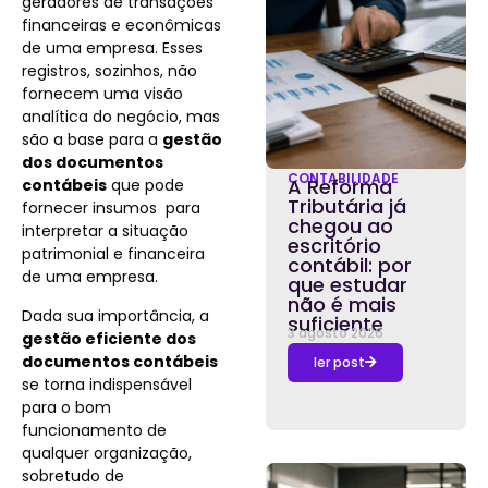
geradores de transações
financeiras e econômicas
de uma empresa. Esses
registros, sozinhos, não
fornecem uma visão
analítica do negócio, mas
são a base para a
gestão
dos documentos
CONTABILIDADE
A Reforma
contábeis
que pode
Tributária já
fornecer insumos para
chegou ao
interpretar a situação
escritório
patrimonial e financeira
contábil: por
de uma empresa.
que estudar
não é mais
Dada sua importância, a
suficiente
3 agosto 2026
gestão eficiente dos
documentos contábeis
ler post
se torna indispensável
para o bom
funcionamento de
qualquer organização,
sobretudo de