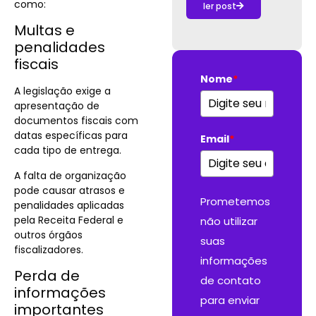
como:
ler post
Multas e
penalidades
fiscais
Nome
*
A legislação exige a
apresentação de
documentos fiscais com
datas específicas para
Email
*
cada tipo de entrega.
A falta de organização
pode causar atrasos e
Prometemos
penalidades aplicadas
pela Receita Federal e
não utilizar
outros órgãos
suas
fiscalizadores.
informações
Perda de
de contato
informações
para enviar
importantes