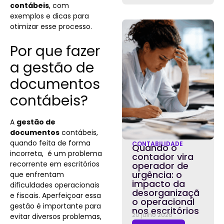
contábeis
, com
exemplos e dicas para
otimizar esse processo.
Por que fazer
a gestão de
documentos
contábeis?
A
gestão de
documentos
contábeis,
quando feita de forma
CONTABILIDADE
Quando o
incorreta, é um problema
contador vira
recorrente em escritórios
operador de
urgência: o
que enfrentam
impacto da
dificuldades operacionais
desorganizaçã
e fiscais.
Aperfeiçoar essa
o operacional
gestão é importante para
nos escritórios
20 julho 2026
evitar diversos problemas,