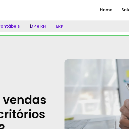
Home
Sol
 Contábeis
DP e RH
ERP
 vendas
critórios
?