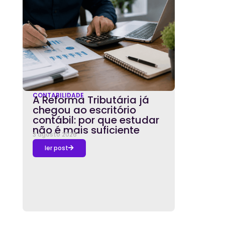
CONTABILIDADE
A Reforma Tributária já
chegou ao escritório
contábil: por que estudar
não é mais suficiente
3 agosto 2026
ler post