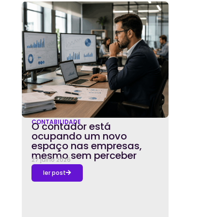
CONTABILIDADE
O contador está
ocupando um novo
espaço nas empresas,
mesmo sem perceber
27 julho 2026
ler post