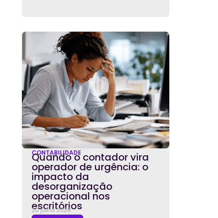
CONTABILIDADE
Quando o contador vira
operador de urgência: o
impacto da
desorganização
operacional nos
escritórios
20 julho 2026