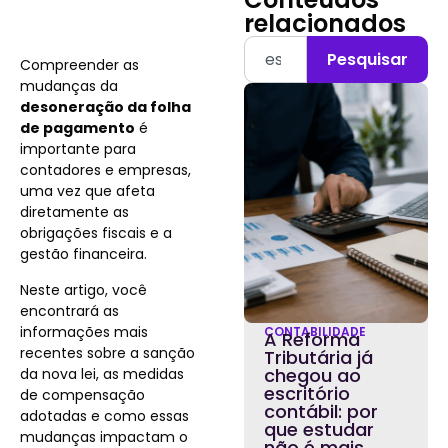
relacionados
Pesquisar
Compreender as
mudanças da
desoneração da folha
de pagamento
é
importante para
contadores e empresas,
uma vez que afeta
diretamente as
obrigações fiscais e a
gestão financeira.
Neste artigo, você
encontrará as
informações mais
CONTABILIDADE
A Reforma
recentes sobre a sanção
Tributária já
chegou ao
da nova lei, as medidas
escritório
de compensação
contábil: por
adotadas e como essas
que estudar
mudanças impactam o
não é mais