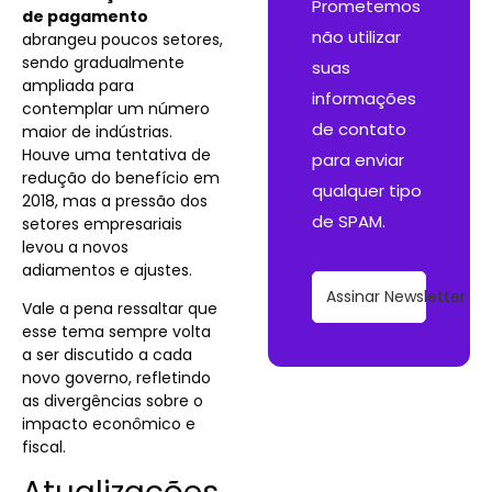
Prometemos
de pagamento
não utilizar
abrangeu poucos setores,
sendo gradualmente
suas
ampliada para
informações
contemplar um número
de contato
maior de indústrias.
Houve uma tentativa de
para enviar
redução do benefício em
qualquer tipo
2018, mas a pressão dos
de SPAM.
setores empresariais
levou a novos
adiamentos e ajustes.
Assinar Newsletter
Vale a pena ressaltar que
esse tema sempre volta
a ser discutido a cada
novo governo, refletindo
as divergências sobre o
impacto econômico e
fiscal.