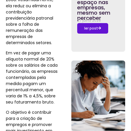
espaço nas
ela reduz ou elimina a
empresas,
contribuição
mesmo sem
perceber
previdenciária patronal
27 julho 2026
sobre a folha de
ler post
remuneração das
empresas de
determinados setores.
Em vez de pagar uma
alíquota normal de 20%
sobre os salários de cada
funcionário, as empresas
contempladas pela
medida pagam um
percentual menor, que
varia de 1% a 4,5%, sobre
seu faturamento bruto.
O objetivo é contribuir
para a criação de
empregos e promover
mais investimento em