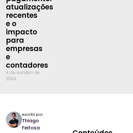
atualizações
recentes
e o
impacto
para
empresas
e
contadores
4 de outubro de
2024
escrito por
Thiago
Feitosa
Conteúdos