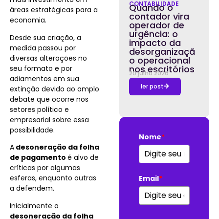
CONTABILIDADE
Quando o
áreas estratégicas para a
contador vira
economia.
operador de
urgência: o
Desde sua criação, a
impacto da
medida passou por
desorganizaçã
diversas alterações no
o operacional
nos escritórios
seu formato e por
20 julho 2026
adiamentos em sua
ler post
extinção devido ao amplo
debate que ocorre nos
setores político e
empresarial sobre essa
possibilidade.
Nome
*
A
desoneração da folha
de pagamento
é alvo de
críticas por algumas
esferas, enquanto outras
Email
*
a defendem.
Inicialmente a
desoneração da folha