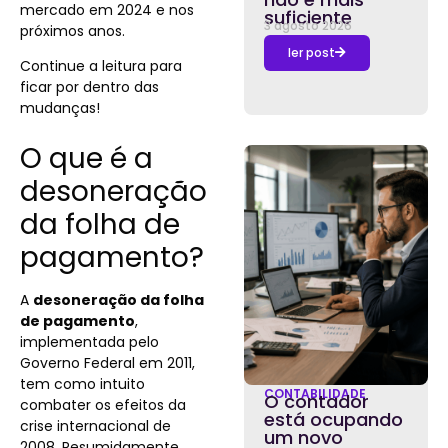
mercado em 2024 e nos
suficiente
3 agosto 2026
próximos anos.
ler post
Continue a leitura para
ficar por dentro das
mudanças!
O que é a
desoneração
da folha de
pagamento?
A
desoneração da folha
de pagamento
,
implementada pelo
Governo Federal em 2011,
tem como intuito
CONTABILIDADE
O contador
combater os efeitos da
está ocupando
crise internacional de
um novo
2008. Resumidamente,