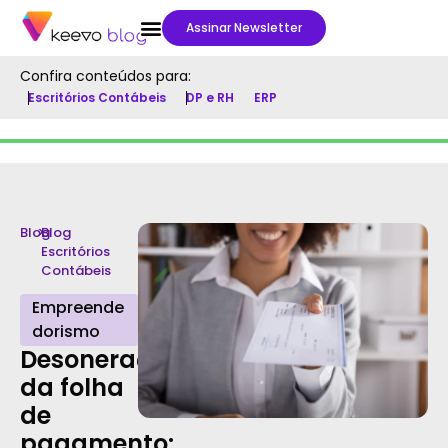
Assinar Newsletter
Confira conteúdos para:
Escritórios Contábeis
DP e RH
ERP
Blog
>
Blog
Escritórios
Contábeis
Empreende
dorismo
Desoneração
da folha
de
pagamento: