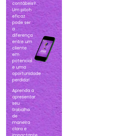
contábeis?
Um pitch
eficaz
pode ser
a
diferença
entre um
cliente
em
potencial
e uma
oportunidade
perdida!
Aprenda a
apresentar
seu
trabalho
de
maneira
clara e
impactante,