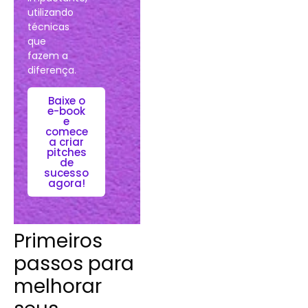
utilizando
técnicas
que
fazem a
diferença.
Baixe o
e-book
e
comece
a criar
pitches
de
sucesso
agora!
Primeiros
passos para
melhorar