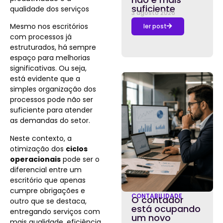
suficiente
qualidade dos serviços
3 agosto 2026
Mesmo nos escritórios
ler post
com processos já
estruturados, há sempre
espaço para melhorias
significativas. Ou seja,
está evidente que a
simples organização dos
processos pode não ser
suficiente para atender
as demandas do setor.
Neste contexto, a
otimização dos
ciclos
operacionais
pode ser o
diferencial entre um
escritório que apenas
cumpre obrigações e
CONTABILIDADE
O contador
outro que se destaca,
está ocupando
entregando serviços com
um novo
mais qualidade, eficiência