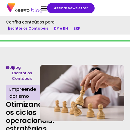
Assinar Newsletter
Confira conteúdos para:
Escritórios Contábeis
DP e RH
ERP
Blog
>
Blog
Escritórios
Contábeis
Empreende
dorismo
Otimizando
os ciclos
operacionais:
estratégias