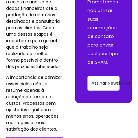
Prometemos
a coleta e análise de
dados financeiros até a
não utilizar
produção de relatórios
suas
detalhados e consultoria
informações
para os clientes. Cada
uma dessas etapas é
de contato
importante para garantir
para enviar
que o trabalho seja
qualquer tipo
realizado da melhor
forma possível e dentro
de SPAM.
dos prazos estabelecidos.
A importância de otimizar
Assinar Newsletter
esses ciclos não se
resume apenas à
redução de tempo e
custos. Processos bem
ajustados significam
menos erros,
operações
mais ágeis e maior
satisfação dos clientes.