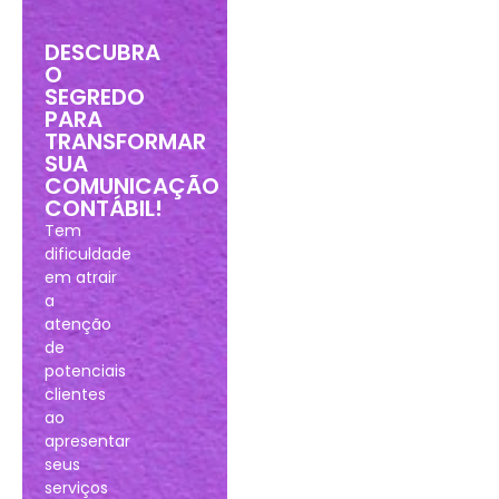
DESCUBRA
O
SEGREDO
PARA
TRANSFORMAR
SUA
COMUNICAÇÃO
CONTÁBIL!
Tem
dificuldade
em atrair
a
atenção
de
potenciais
clientes
ao
apresentar
seus
serviços