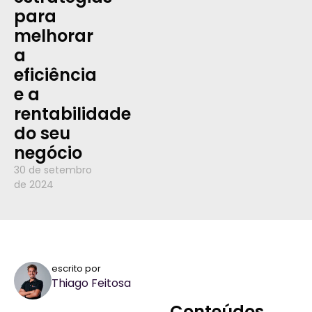
para
melhorar
a
eficiência
e a
rentabilidade
do seu
negócio
30 de setembro
de 2024
escrito por
Thiago Feitosa
Conteúdos