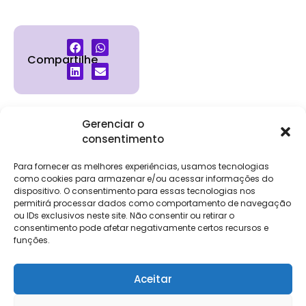
Compartilhe
Gerenciar o
consentimento
Institucional
Clientes
Para
Para
Keevo
Escritórios
Empresas
Sobre Nós
Contábeis
Login
Soluções
Para fornecer as melhores experiências, usamos tecnologias
Eventos
Holos
Trabalhe
como cookies para armazenar e/ou acessar informações do
DP e RH
NG Folha
Conosco
dispositivo. O consentimento para essas tecnologias nos
NG Essence
permitirá processar dados como comportamento de navegação
eKeep
Contato
ou IDs exclusivos neste site. Não consentir ou retirar o
Soluções
consentimento pode afetar negativamente certos recursos e
Relatório de
ERP
funções.
Alpha
Transparência
Salarial
FisCo
Aceitar