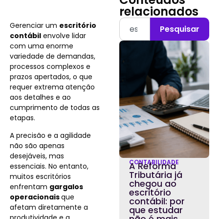
relacionados
Gerenciar um
escritório
Pesquisar
contábil
envolve lidar
com uma enorme
variedade de demandas,
processos complexos e
prazos apertados, o que
requer extrema atenção
aos detalhes e ao
cumprimento de todas as
etapas.
A precisão e a agilidade
não são apenas
desejáveis, mas
CONTABILIDADE
A Reforma
essenciais. No entanto,
Tributária já
muitos escritórios
chegou ao
enfrentam
gargalos
escritório
operacionais
que
contábil: por
afetam diretamente a
que estudar
produtividade e a
não é mais