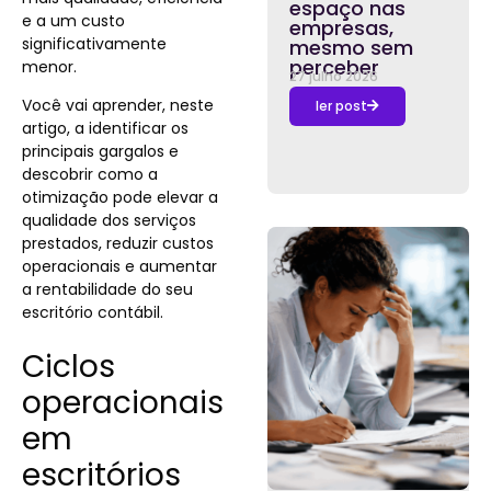
espaço nas
e a um custo
empresas,
significativamente
mesmo sem
perceber
menor.
27 julho 2026
Você vai aprender, neste
ler post
artigo, a identificar os
principais gargalos e
descobrir como a
otimização pode elevar a
qualidade dos serviços
prestados, reduzir custos
operacionais e aumentar
a rentabilidade do seu
escritório contábil.
Ciclos
operacionais
em
escritórios