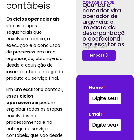
contábeis
CONTABILIDADE
Quando o
contador vira
operador de
Os
ciclos operacionais
urgência: o
são as etapas
impacto da
sequenciais que
desorganizaçã
o operacional
envolvem o início, a
nos escritórios
execução e a conclusão
20 julho 2026
de processos em uma
ler post
organização, abrangendo
desde a aquisição de
insumos até a entrega do
produto ou serviço final.
Nome
*
Em um escritório contábil,
esses
ciclos
operacionais
podem
englobar todas as etapas
Email
*
envolvidas no
processamento e na
entrega de serviços
contábeis, que vão desde