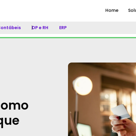
Home
Sol
 Contábeis
DP e RH
ERP
 como
que