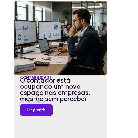
CONTABILIDADE
O contador está
ocupando um novo
espaço nas empresas,
mesmo sem perceber
27 julho 2026
ler post