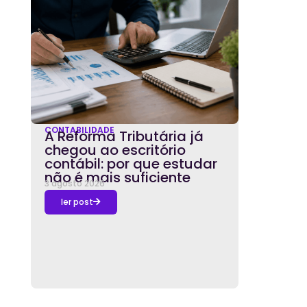
CONTABILIDADE
A Reforma Tributária já
chegou ao escritório
contábil: por que estudar
não é mais suficiente
3 agosto 2026
ler post