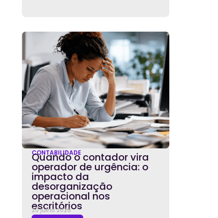
CONTABILIDADE
Quando o contador vira
operador de urgência: o
impacto da
desorganização
operacional nos
escritórios
20 julho 2026