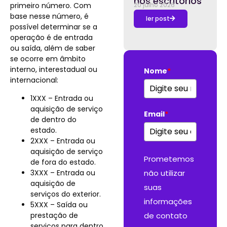
nos escritórios
primeiro número. Com
20 julho 2026
base nesse número, é
ler post
possível determinar se a
operação é de entrada
ou saída, além de saber
se ocorre em âmbito
interno, interestadual ou
Nome
*
internacional:
1XXX – Entrada ou
aquisição de serviço
Email
*
de dentro do
estado.
2XXX – Entrada ou
aquisição de serviço
Prometemos
de fora do estado.
3XXX – Entrada ou
não utilizar
aquisição de
suas
serviços do exterior.
informações
5XXX – Saída ou
prestação de
de contato
serviços para dentro