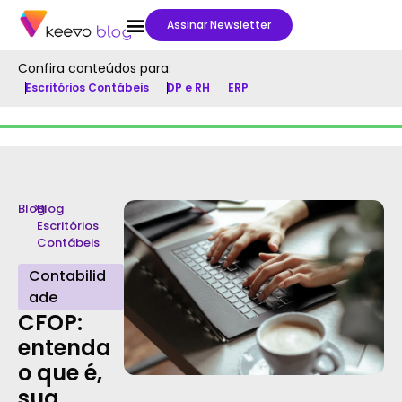
Assinar Newsletter
Confira conteúdos para:
Escritórios Contábeis
DP e RH
ERP
Blog
>
Blog
Escritórios
Contábeis
Contabilid
ade
CFOP:
entenda
o que é,
sua