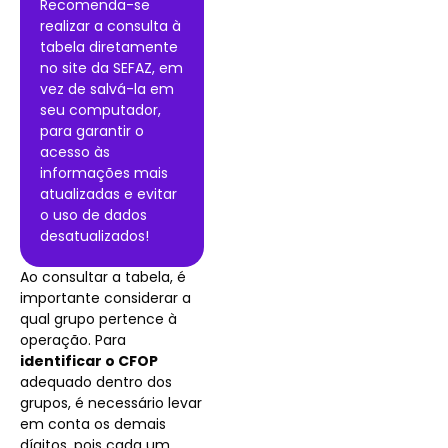
Recomenda-se
realizar a consulta à
tabela diretamente
no site da SEFAZ, em
vez de salvá-la em
seu computador,
para garantir o
acesso às
informações mais
atualizadas e evitar
o uso de dados
desatualizados!
Ao consultar a tabela, é
importante considerar a
qual grupo pertence à
operação. Para
identificar o CFOP
adequado dentro dos
grupos, é necessário levar
em conta os demais
dígitos, pois cada um