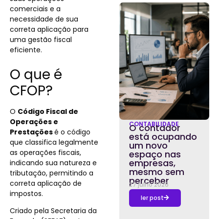
comerciais e a
necessidade de sua
correta aplicação para
uma gestão fiscal
eficiente.
O que é
CFOP?
O
Código Fiscal de
Operações e
CONTABILIDADE
O contador
Prestações
é o código
está ocupando
que
classifica legalmente
um novo
as operações fiscais,
espaço nas
empresas,
indicando sua natureza e
mesmo sem
tributação, permitindo a
perceber
correta aplicação de
27 julho 2026
impostos.
ler post
Criado pela Secretaria da