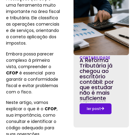
uma ferramenta muito
importante na área fiscal
e tributária. Ele classifica
as operações comerciais
e de serviços, orientando
a correta aplicação dos
impostos.
Embora possa parecer
CONTABILIDADE
A Reforma
complexo à primeira
Tributária já
vista, compreender o
chegou ao
CFOP
é essencial para
escritório
garantir a conformidade
contábil: por
fiscal e evitar problemas
que estudar
com o fisco.
não é mais
suficiente
3 agosto 2026
Neste artigo, vamos
explicar o que é o
CFOP
,
ler post
sua importância, como
consultar e identificar o
código adequado para
suas operações