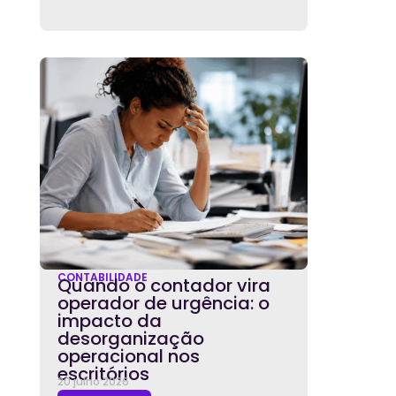
CONTABILIDADE
Quando o contador vira
operador de urgência: o
impacto da
desorganização
operacional nos
escritórios
20 julho 2026