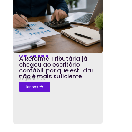
CONTABILIDADE
A Reforma Tributária já
chegou ao escritório
contábil: por que estudar
não é mais suficiente
3 agosto 2026
ler post