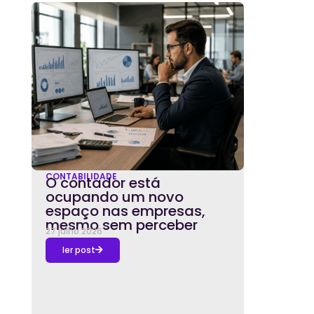
CONTABILIDADE
O contador está
ocupando um novo
espaço nas empresas,
mesmo sem perceber
27 julho 2026
ler post