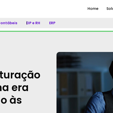
Home
Sol
 Contábeis
DP e RH
ERP
ituração
na era
ão às